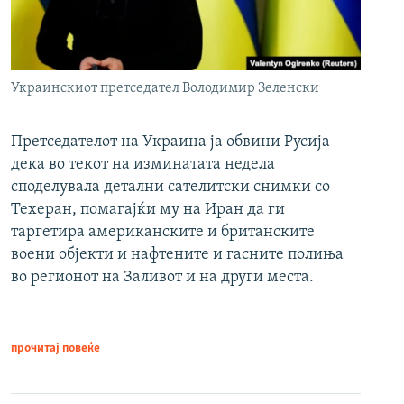
Украинскиот претседател Володимир Зеленски
Претседателот на Украина ја обвини Русија
дека во текот на изминатата недела
споделувала детални сателитски снимки со
Техеран, помагајќи му на Иран да ги
таргетира американските и британските
воени објекти и нафтените и гасните полиња
во регионот на Заливот и на други места.
прочитај повеќе