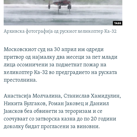
РСЕ веб страници
Архивска фотографија од рускиот хеликоптер Ка-32
Московскиот суд на 30 април им одреди
притвор од најмалку два месеци за пет млади
лица осомничени за подметнат пожар на
хеликоптер Ка-32 во предградието на руската
престолнина.
Анастасија Молчалина, Станислав Хамидулин,
Никита Булгаков, Роман Јаковец и Даниил
Јамсков беа обвинети за тероризам и се
соочуваат со затворска казна до по 20 години
доколку бидат прогласени за виновни.