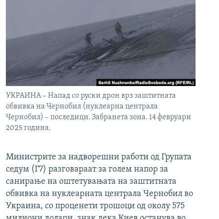
УКРАИНА – Напад со руски дрон врз заштитната
обвивка на Чернобил (нуклеарна централа
Чернобил) – последици. Забранета зона. 14 февруари
2025 година.
Министрите за надворешни работи од Групата
седум (Г7) разговараат за голем напор за
санирање на оштетувањата на заштитната
обвивка на нуклеарната централа Чернобил во
Украина, со проценети трошоци од околу 575
милиони долари, знак дека Киев останува во