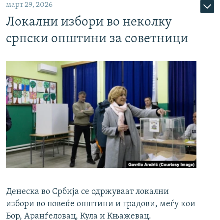
март 29, 2026
Локални избори во неколку
српски општини за советници
Денеска во Србија се одржуваат локални
избори во повеќе општини и градови, меѓу кои
Бор, Аранѓеловац, Кула и Књажевац.