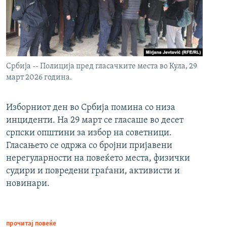
Србија -- Полиција пред гласачките места во Кула, 29
март 2026 година.
Изборниот ден во Србија помина со низа
инциденти. На 29 март се гласаше во десет
српски општини за избор на советници.
Гласањето се одржа со бројни пријавени
нерегуларности на повеќето места, физички
судири и повредени граѓани, активисти и
новинари.
прочитај повеќе