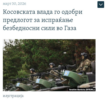
март 30, 2026
Косовската влада го одобри
предлогот за испраќање
безбедносни сили во Газа
илустрација