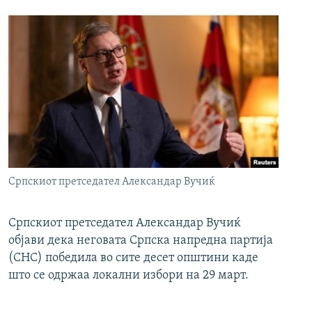
Српскиот претседател Александар Вучиќ
Српскиот претседател Александар Вучиќ
објави дека неговата Српска напредна партија
(СНС) победила во сите десет општини каде
што се одржаа локални избори на 29 март.