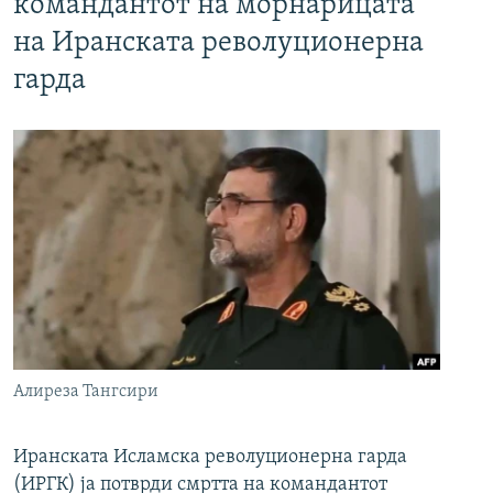
командантот на морнарицата
на Иранската револуционерна
гарда
Алиреза Тангсири
Иранската Исламска револуционерна гарда
(ИРГК) ја потврди смртта на командантот