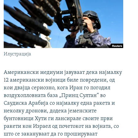
Илустрација
Американски медиуми јавуваат дека најмалку
12 американски војници биле повредени, од
кои двајца сериозно, кога Иран го погодил
воздухопловната база „Принц Султан“ во
Саудиска Арабија со најмалку една ракета и
неколку дронови, додека јеменските
бунтовници Хути ги лансирале своите први
ракети кон Израел од почетокот на војната, со
што се закануваат да го прошируваат