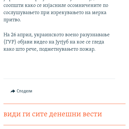
соопшти како се изјасниле осомничените по
сослушувањето при изрекувањето на мерка
притво.
На 26 април, украинското воено разузнавање
(ГУР) објави видео на Јутјуб на кое се гледа
како што рече, подметнувањето пожар.
Сподели
види ги сите денешни вести