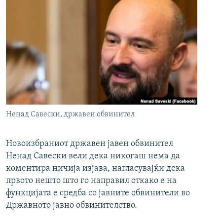
Ненад Савески, државен обвинител
Новоизбраниот државен јавен обвинител
Ненад Савески вели дека никогаш нема да
коментира ничија изјава, нагласувајќи дека
првото нешто што го направил откако е на
функцијата е средба со јавните обвинители во
Државното јавно обвинителство.