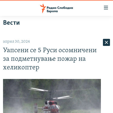
Достапни
линкови
Оди
Вести
на
МАКЕДОНИЈА
содржината
СВЕТ
Оди
април 30, 2024
ВИЗУЕЛНО
на
Уапсени се 5 Руси осомничени
главната
ВЕСТИ
навигација
за подметнување пожар на
ШТО ТРЕБА ДА ЗНАЕТЕ
Премини
хеликоптер
на
ПРИЈАВИ СЕ ЗА ЊУЗЛЕТЕР
пребарување
ПОДКАСТ ЗОШТО?
СЛЕДЕТЕ НЕ