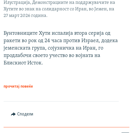
Илустрација, Демонстрациите на поддржувачите на
Хутите во знак на солидарност со Иран, во Јемен, на
27 март 2026 година.
Бунтовниците Хути испалија втора серија од
ракети во рок од 24 часа против Израел, додека
јеменската група, сојузничка на Иран, го
продлабочи своето учество во војната на
Блискиот Исток.
прочитај повеќе
Сподели