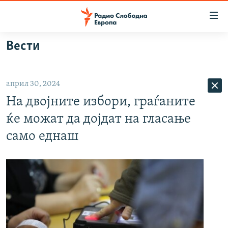
Достапни
линкови
Оди
Вести
на
МАКЕДОНИЈА
содржината
СВЕТ
Оди
април 30, 2024
ВИЗУЕЛНО
на
На двојните избори, граѓаните
главната
ВЕСТИ
навигација
ќе можат да дојдат на гласање
ШТО ТРЕБА ДА ЗНАЕТЕ
Премини
само еднаш
на
ПРИЈАВИ СЕ ЗА ЊУЗЛЕТЕР
пребарување
ПОДКАСТ ЗОШТО?
СЛЕДЕТЕ НЕ