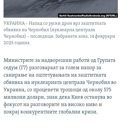
УКРАИНА – Напад со руски дрон врз заштитната
обвивка на Чернобил (нуклеарна централа
Чернобил) – последици. Забранета зона. 14 февруари
2025 година.
Министрите за надворешни работи од Групата
седум (Г7) разговараат за голем напор за
санирање на оштетувањата на заштитната
обвивка на нуклеарната централа Чернобил во
Украина, со проценети трошоци од околу 575
милиони долари, знак дека Киев останува во
фокусот на разговорите на високо ниво и
покрај конкурентните глобални кризи.