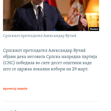
Српскиот претседател Александар Вучиќ
Српскиот претседател Александар Вучиќ
објави дека неговата Српска напредна партија
(СНС) победила во сите десет општини каде
што се одржаа локални избори на 29 март.
прочитај повеќе