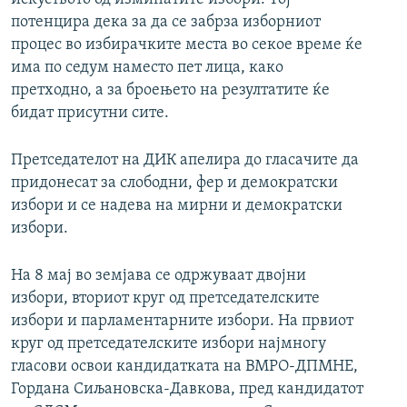
потенцира дека за да се забрза изборниот
процес во избирачките места во секое време ќе
има по седум наместо пет лица, како
претходно, а за броењето на резултатите ќе
бидат присутни сите.
Претседателот на ДИК апелира до гласачите да
придонесат за слободни, фер и демократски
избори и се надева на мирни и демократски
избори.
На 8 мај во земјава се одржуваат двојни
избори, вториот круг од претседателските
избори и парламентарните избори. На првиот
круг од претседателските избори најмногу
гласови освои кандидатката на ВМРО-ДПМНЕ,
Гордана Сиљановска-Давкова, пред кандидатот