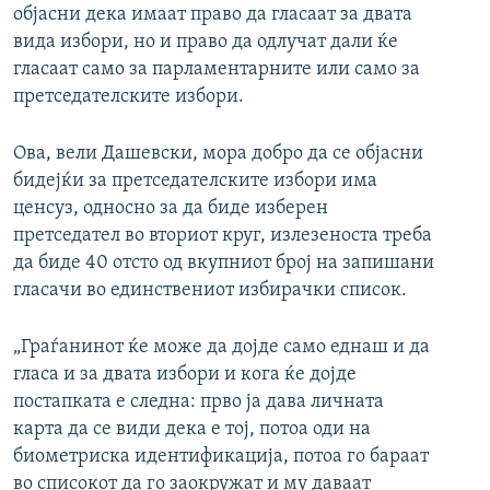
објасни дека имаат право да гласаат за двата
вида избори, но и право да одлучат дали ќе
гласаат само за парламентарните или само за
претседателските избори.
Ова, вели Дашевски, мора добро да се објасни
бидејќи за претседателските избори има
ценсуз, односно за да биде изберен
претседател во вториот круг, излезеноста треба
да биде 40 отсто од вкупниот број на запишани
гласачи во единствениот избирачки список.
„Граѓанинот ќе може да дојде само еднаш и да
гласа и за двата избори и кога ќе дојде
постапката е следна: прво ја дава личната
карта да се види дека е тој, потоа оди на
биометриска идентификација, потоа го бараат
во списокот да го заокружат и му даваат