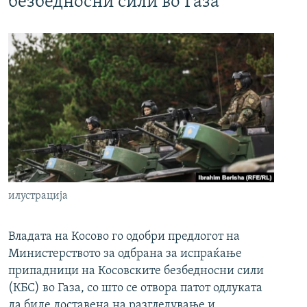
безбедносни сили во Газа
илустрација
Владата на Косово го одобри предлогот на
Министерството за одбрана за испраќање
припадници на Косовските безбедносни сили
(КБС) во Газа, со што се отвора патот одлуката
да биде доставена на разгледување и