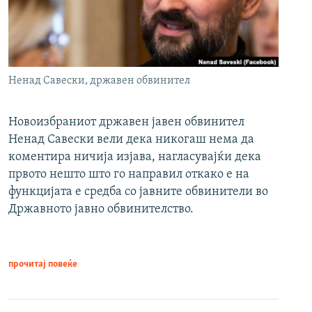
Ненад Савески, државен обвинител
Новоизбраниот државен јавен обвинител
Ненад Савески вели дека никогаш нема да
коментира ничија изјава, нагласувајќи дека
првото нешто што го направил откако е на
функцијата е средба со јавните обвинители во
Државното јавно обвинителство.
прочитај повеќе