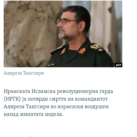
Алиреза Тангсири
Иранската Исламска револуционерна гарда
(ИРГК) ја потврди смртта на командантот
Алиреза Тангсири во израелски воздушен
напад минатата недела.