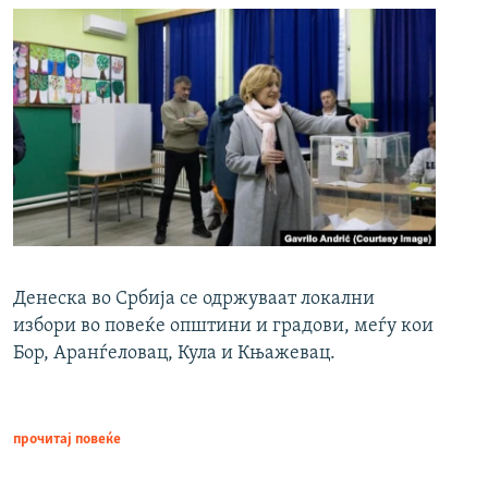
Денеска во Србија се одржуваат локални
избори во повеќе општини и градови, меѓу кои
Бор, Аранѓеловац, Кула и Књажевац.
прочитај повеќе