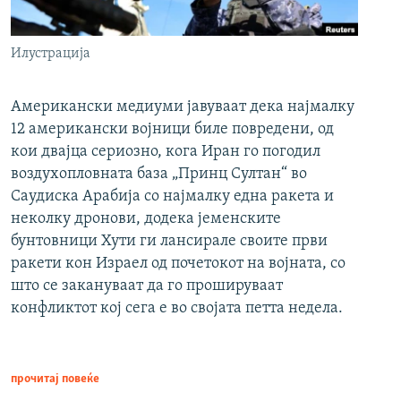
Илустрација
Американски медиуми јавуваат дека најмалку
12 американски војници биле повредени, од
кои двајца сериозно, кога Иран го погодил
воздухопловната база „Принц Султан“ во
Саудиска Арабија со најмалку една ракета и
неколку дронови, додека јеменските
бунтовници Хути ги лансирале своите први
ракети кон Израел од почетокот на војната, со
што се закануваат да го прошируваат
конфликтот кој сега е во својата петта недела.
прочитај повеќе