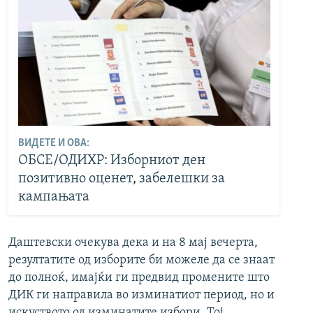
ВИДЕТЕ И ОВА:
ОБСЕ/ОДИХР: Изборниот ден
позитивно оценет, забелешки за
кампањата
Даштевски очекува дека и на 8 мај вечерта,
резултатите од изборите би можеле да се знаат
до полноќ, имајќи ги предвид промените што
ДИК ги направила во изминатиот период, но и
искуството од изминатите избори. Тој