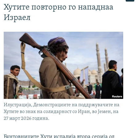
Хутите повторно го нападнаа
Израел
Илустрација, Демонстрациите на поддржувачите на
Хутите во знак на солидарност со Иран, во Јемен, на
27 март 2026 година.
Бунтовниците Хути испалија втора серија од