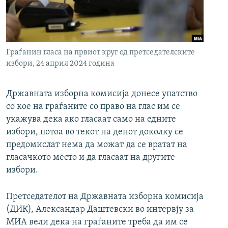
РСЕ веб страници
Граѓанин гласа на првиот круг од претседателските
избори, 24 април 2024 година
Државната изборна комисија донесе упатство
со кое на граѓаните со право на глас им се
укажува дека ако гласаат само на едните
избори, потоа во текот на денот доколку се
предомислат нема да можат да се вратат на
гласачкото место и да гласаат на другите
избори.
Претседателот на Државната изборна комисија
(ДИК), Александар Даштевски во интервју за
МИА вели дека на граѓаните треба да им се