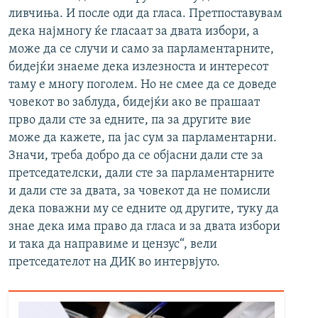
ливчиња. И после оди да гласа. Претпоставувам
дека најмногу ќе гласаат за двата избори, а
може да се случи и само за парламентарните,
бидејќи знаеме дека излезноста и интересот
таму е многу поголем. Но не смее да се доведе
човекот во заблуда, бидејќи ако ве прашаат
прво дали сте за едните, па за другите вие
може да кажете, па јас сум за парламентарни.
Значи, треба добро да се објасни дали сте за
претседателски, дали сте за парламентарните
и дали сте за двата, за човекот да не помисли
дека поважни му се едните од другите, туку да
знае дека има право да гласа и за двата избори
и така да направиме и цензус“, вели
претседателот на ДИК во интервјуто.