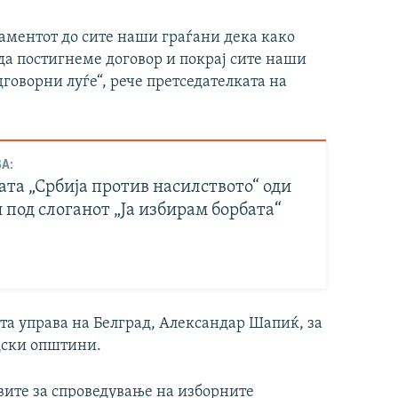
аментот до сите наши граѓани дека како
а постигнеме договор и покрај сите наши
дговорни луѓе“, рече претседателката на
А:
та „Србија против насилството“ оди
 под слоганот „Ја избирам борбата“
та управа на Белград, Александар Шапиќ, за
адски општини.
вите за спроведување на изборните