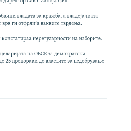
и директор Саво Манојловиќ.
обвини владата за кражба, а владејачката
 врв ги отфрлија ваквите тврдења.
констатираа нерегуларности на изборите.
целаријата на ОБСЕ за демократски
е 25 препораки до властите за подобрување