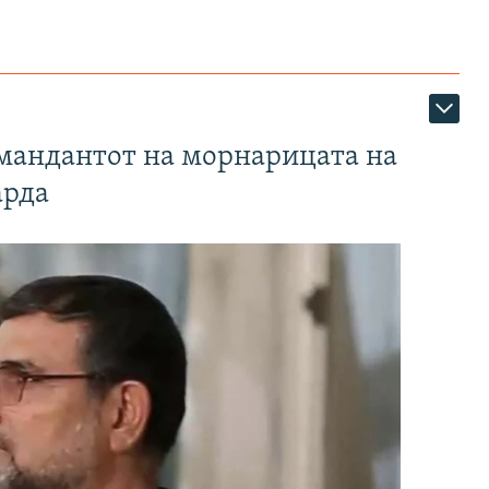
омандантот на морнарицата на
арда