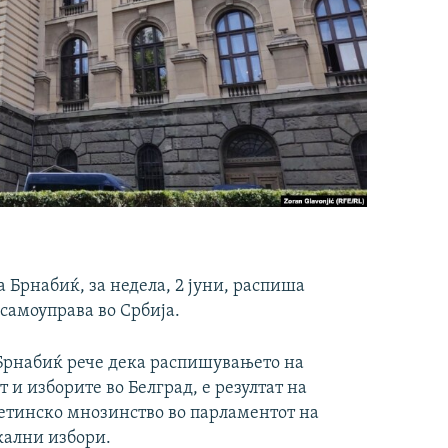
 Брнабиќ, за недела, 2 јуни, распиша
самоуправа во Србија.
 Брнабиќ рече дека распишувањето на
т и изборите во Белград, е резултат на
ретинско мнозинство во парламентот на
кални избори.