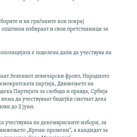
борите и на граѓаните кои покрај
е општини избираат и свои претставници за
опозицијата е поделена дали да учествува на
уваат Зелениот левичарски фронт, Народното
Демократската партија, Движењето на
дека Партијата за слобода и правда, Србија
 нема да учествуваат бидејќи сметаат дека
ови до 2 јуни.
ка учествуваа на декемвриските избори, за
 Движењето „Крени-промени“, а кандидат за