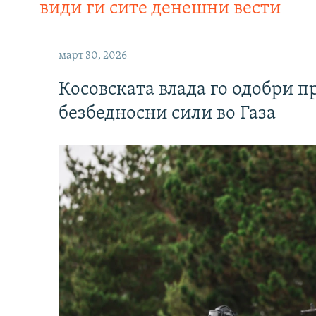
види ги сите денешни вести
март 30, 2026
Косовската влада го одобри п
безбедносни сили во Газа