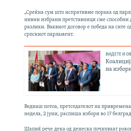
„Среќна сум што испративме порака од парл
нивни избрани претставници сме способни д
разлики. Ваквиот договор е победа на сите о
српскиот парламент.
ВИДЕТЕ И ОВ
Коалиција
на избори
Веднаш потоа, претседателот на привремена
недела, 2 јуни, распиша избори во 17 белгр
Шапиќ рече дека од денеска почнуваат роко