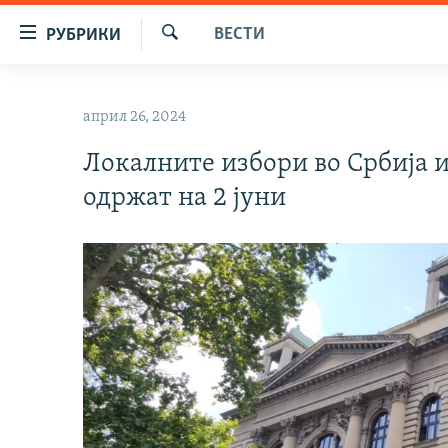
Достапни
ВЕСТИ
РУБРИКИ
линкови
Барај
Оди
МАКЕДОНИЈА
на
април 26, 2024
СВЕТ
содржината
Оди
Локалните избори во Србија и
ВИЗУЕЛНО
на
одржат на 2 јуни
ВЕСТИ
главната
навигација
ШТО ТРЕБА ДА ЗНАЕТЕ
Премини
ПРИЈАВИ СЕ ЗА ЊУЗЛЕТЕР
на
пребарување
ПОДКАСТ ЗОШТО?