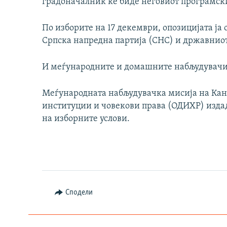
градоначалник ќе биде неговиот програмск
По изборите на 17 декември, опозицијата ја 
Српска напредна партија (СНС) и државниот
И меѓународните и домашните набљудувачи 
Меѓународната набљудувачка мисија на Кан
институции и човекови права (ОДИХР) издад
на изборните услови.
Сподели