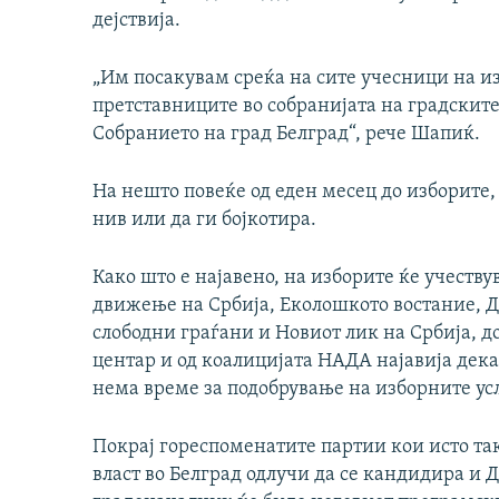
дејствија.
„Им посакувам среќа на сите учесници на из
претставниците во собранијата на градскит
Собранието на град Белград“, рече Шапиќ.
На нешто повеќе од еден месец до изборите, 
нив или да ги бојкотира.
Како што е најавено, на изборите ќе учеств
движење на Србија, Еколошкото востание, 
слободни граѓани и Новиот лик на Србија, до
центар и од коалицијата НАДА најавија дека
нема време за подобрување на изборните усл
Покрај гореспоменатите партии кои исто та
власт во Белград одлучи да се кандидира и