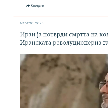
Сподели
март 30, 2026
Иран ја потврди смртта на к
Иранската револуционерна г