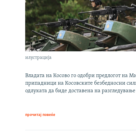
илустрација
Владата на Косово го одобри предлогот на М
припадници на Косовските безбедносни сили 
одлуката да биде доставена на разгледување
прочитај повеќе