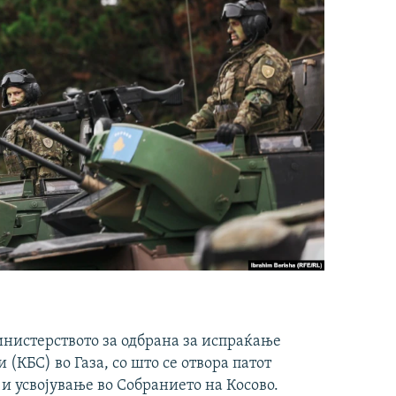
инистерството за одбрана за испраќање
(КБС) во Газа, со што се отвора патот
 и усвојување во Собранието на Косово.