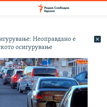
сигурување: Неоправдано е
ското осигурување