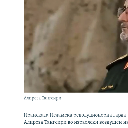
Алиреза Тангсири
Иранската Исламска револуционерна гарда (
Алиреза Тангсири во израелски воздушен н