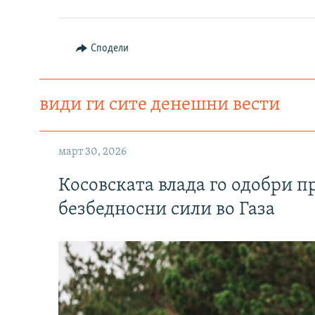
Сподели
види ги сите денешни вести
март 30, 2026
Косовската влада го одобри п
безбедносни сили во Газа