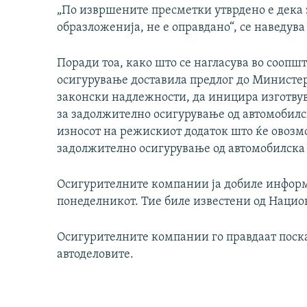
„По извршените пресметки утврдено е дека 
образложенија, не е оправдано“, се наведува
Поради тоа, како што се нагласува во соопшт
осигурување доставила предлог до Министер
законски надлежности, да иницира изготву
за задолжително осигурување од автомобилск
износот на режискиот додаток што ќе овозм
задолжително осигурување од автомобилска 
Осигурителните компании ја добиле информ
понеделникот. Тие биле известени од Нацио
Осигурителните компании го правдаат поска
автоделовите.