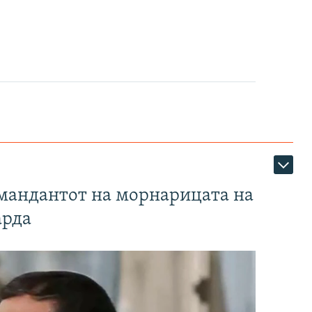
омандантот на морнарицата на
арда