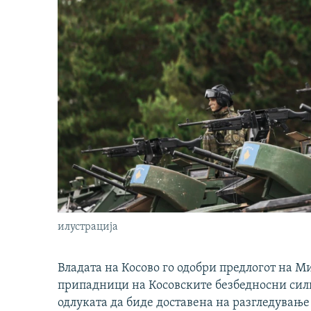
илустрација
Владата на Косово го одобри предлогот на М
припадници на Косовските безбедносни сили 
одлуката да биде доставена на разгледување