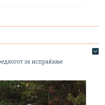
редлогот за испраќање