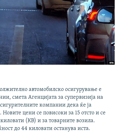
должително автомобилско осигурување е
ии, смета Агенцијата за супервизија на
осигурителните компании дека ќе ја
 Новите цени се повисоки за 15 отсто и се
киловати (КВ) и за товарните возила.
ќност до 44 киловати останува иста.