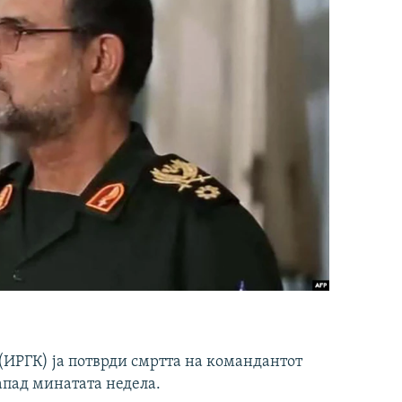
ИРГК) ја потврди смртта на командантот
апад минатата недела.