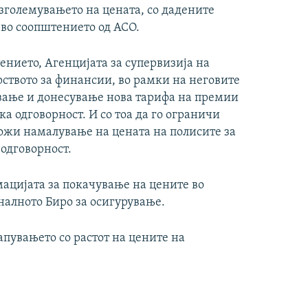
зголемувањето на цената, со дадените
 во соопштението од АСО.
ението, Агенцијата за супервизија на
ството за финансии, во рамки на неговите
вање и донесување нова тарифа на премии
а одговорност. И со тоа да го ограничи
ожи намалување на цената на полисите за
одговорност.
ацијата за покачување на цените во
налното Биро за осигурување.
пувањето со растот на цените на