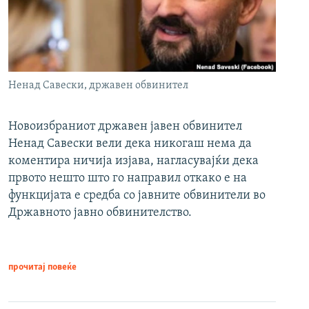
Ненад Савески, државен обвинител
Новоизбраниот државен јавен обвинител
Ненад Савески вели дека никогаш нема да
коментира ничија изјава, нагласувајќи дека
првото нешто што го направил откако е на
функцијата е средба со јавните обвинители во
Државното јавно обвинителство.
прочитај повеќе