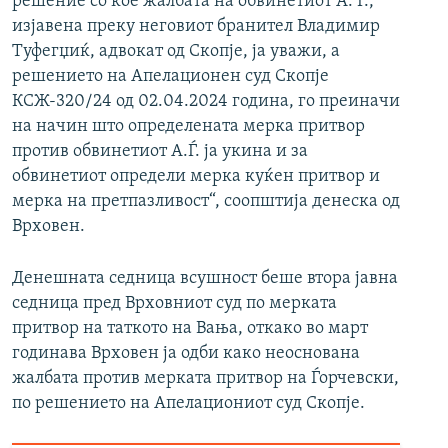
решение со кое жалбата на обвинетиот А. Ѓ.,
изјавена преку неговиот бранител Владимир
Туфегџиќ, адвокат од Скопје, ја уважи, a
решението на Апелационен суд Скопје
КСЖ-320/24 од 02.04.2024 година, го преиначи
на начин што определената мерка притвор
против обвинетиот А.Ѓ. ја укина и за
обвинетиот определи мерка куќен притвор и
мерка на претпазливост“, соопштија денеска од
Врховен.
Денешната седница всушност беше втора јавна
седница пред Врховниот суд по мерката
притвор на таткото на Вања, откако во март
годинава Врховен ја одби како неоснована
жалбата против мерката притвор на Ѓорчевски,
по решението на Апелациониот суд Скопје.