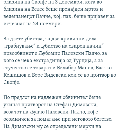
близина на Скопје на 3 декември, кога во
близина на Велес беше пронајден мртов и
велешанецот Панче, кој, пак, беше пријавен за
исчезнат на 24 ноември.
За двете убиства, за две кривични дела
„грабнување“ и „убиство на свиреп начин“
првообвинет е Љубомир Палевски Палчо, за
кого се чека екстрадиција од Турција, а за
соучество се товарат и Велибор Манев, Влатко
Кешишов и Боре Видевски кои се во притвор во
Скопје.
По предлог на надлежен обвинител беше
укинат притворот на Стефан Димовски,
возачот на Љупчо Палевски-Палчо, кој е
осомничен за помагање при неговото бегство.
На Димовски му се определени мерки на