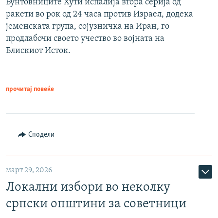
Бунтовниците Хути испалија втора серија од
ракети во рок од 24 часа против Израел, додека
јеменската група, сојузничка на Иран, го
продлабочи своето учество во војната на
Блискиот Исток.
прочитај повеќе
Сподели
март 29, 2026
Локални избори во неколку
српски општини за советници