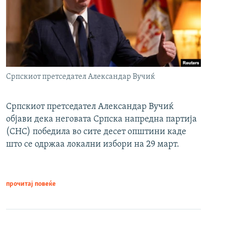
Српскиот претседател Александар Вучиќ
Српскиот претседател Александар Вучиќ
објави дека неговата Српска напредна партија
(СНС) победила во сите десет општини каде
што се одржаа локални избори на 29 март.
прочитај повеќе