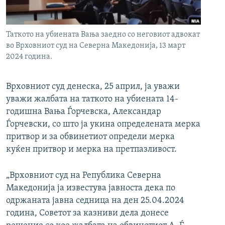
РСЕ веб страници
Таткото на убиената Вања заедно со неговиот адвокат
во Врховниот суд на Северна Македонија, 13 март
2024 година.
Врховниот суд денеска, 25 април, ја уважи
уважи жалбата на таткото на убиената 14-
годишна Вања Ѓорчевска, Александар
Ѓорчевски, со што ја укина определената мерка
притвор и за обвинетиот определи мерка
куќен притвор и мерка на претпазливост.
„Врховниот суд на Република Северна
Македонија ја известува јавноста дека по
одржаната јавна седница на ден 25.04.2024
година, Советот за казниви дела донесе