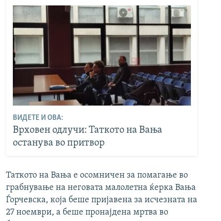
ВИДЕТЕ И ОВА:
Врховен одлучи: Таткото на Вања
останува во притвор
Таткото на Вања е осомничен за помагање во
грабнување на неговата малолетна ќерка Вања
Ѓорчевска, која беше пријавена за исчезната на
27 ноември, а беше пронајдена мртва во