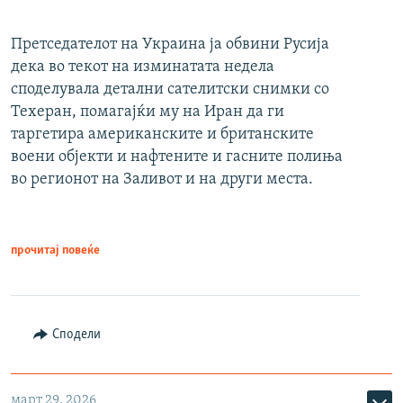
Претседателот на Украина ја обвини Русија
дека во текот на изминатата недела
споделувала детални сателитски снимки со
Техеран, помагајќи му на Иран да ги
таргетира американските и британските
воени објекти и нафтените и гасните полиња
во регионот на Заливот и на други места.
прочитај повеќе
Сподели
март 29, 2026