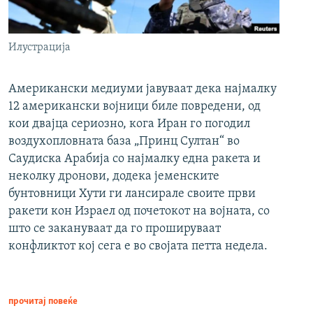
Илустрација
Американски медиуми јавуваат дека најмалку
12 американски војници биле повредени, од
кои двајца сериозно, кога Иран го погодил
воздухопловната база „Принц Султан“ во
Саудиска Арабија со најмалку една ракета и
неколку дронови, додека јеменските
бунтовници Хути ги лансирале своите први
ракети кон Израел од почетокот на војната, со
што се закануваат да го прошируваат
конфликтот кој сега е во својата петта недела.
прочитај повеќе