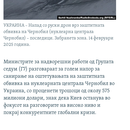
УКРАИНА – Напад со руски дрон врз заштитната
обвивка на Чернобил (нуклеарна централа
Чернобил) – последици. Забранета зона. 14 февруари
2025 година.
Министрите за надворешни работи од Групата
седум (Г7) разговараат за голем напор за
санирање на оштетувањата на заштитната
обвивка на нуклеарната централа Чернобил во
Украина, со проценети трошоци од околу 575
милиони долари, знак дека Киев останува во
фокусот на разговорите на високо ниво и
покрај конкурентните глобални кризи.