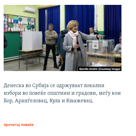
Денеска во Србија се одржуваат локални
избори во повеќе општини и градови, меѓу кои
Бор, Аранѓеловац, Кула и Књажевац.
прочитај повеќе