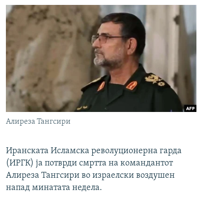
Алиреза Тангсири
Иранската Исламска револуционерна гарда
(ИРГК) ја потврди смртта на командантот
Алиреза Тангсири во израелски воздушен
напад минатата недела.