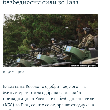
безбедносни сили во Газа
илустрација
Владата на Косово го одобри предлогот на
Министерството за одбрана за испраќање
припадници на Косовските безбедносни сили
(КБС) во Газа, со што се отвора патот одлуката