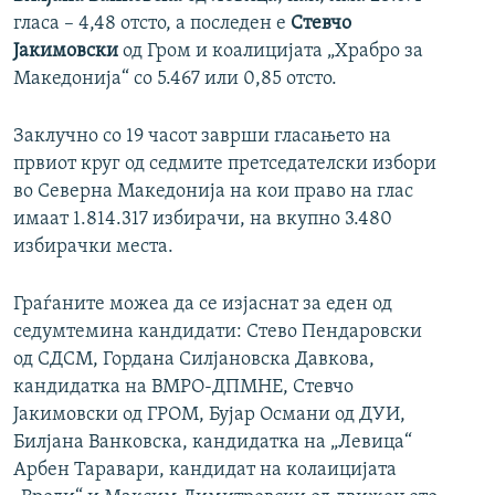
гласа – 4,48 отсто, а последен е
Стевчо
Јакимовски
од Гром и коалицијата „Храбро за
Македонија“ со 5.467 или 0,85 отсто.
Заклучно со 19 часот заврши гласањето на
првиот круг од седмите претседателски избори
во Северна Македонија на кои право на глас
имаат 1.814.317 избирачи, на вкупно 3.480
избирачки места.
Граѓаните можеа да се изјаснат за еден од
седумтемина кандидати: Стево Пендаровски
од СДСМ, Гордана Силјановска Давкова,
кандидатка на ВМРО-ДПМНЕ, Стевчо
Јакимовски од ГРОМ, Бујар Османи од ДУИ,
Билјана Ванковска, кандидатка на „Левица“
Арбен Таравари, кандидат на колаицијата