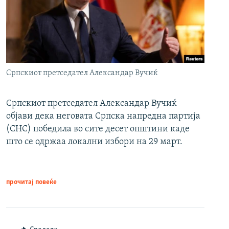
Српскиот претседател Александар Вучиќ
Српскиот претседател Александар Вучиќ
објави дека неговата Српска напредна партија
(СНС) победила во сите десет општини каде
што се одржаа локални избори на 29 март.
прочитај повеќе