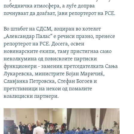
победничка атмосфера, а луѓе допрва
почнуваат да доаѓаат, јави репортерот на РСЕ.
Во штабот на СДСМ, лоциран во хотелот
„Александар Палас“ е речиси празно, пренесе
репортерот на РСЕ. Досега, освен
новинарските екипи, таму пристигнаа само
неколкумина од повискоите партиски
функционери - заменик претседателката Сања
Лукаревска, министрите Бојан Маричиќ,
Славјанка Петровска, Стефан Богоев и
претставници на некои од помалите
коалициски партнери.