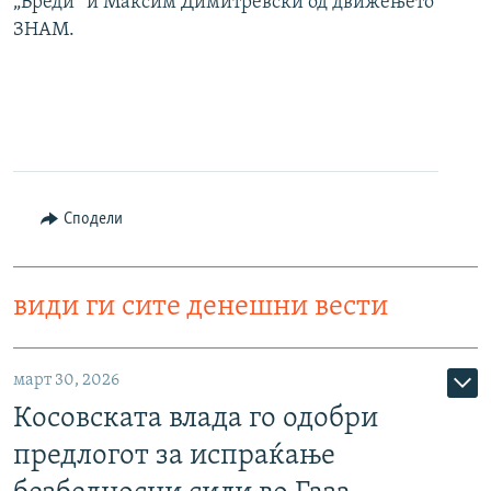
„Вреди“ и Максим Димитревски од движењето
ЗНАМ.
Сподели
види ги сите денешни вести
март 30, 2026
Косовската влада го одобри
предлогот за испраќање