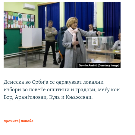
Денеска во Србија се одржуваат локални
избори во повеќе општини и градови, меѓу кои
Бор, Аранѓеловац, Кула и Књажевац.
прочитај повеќе