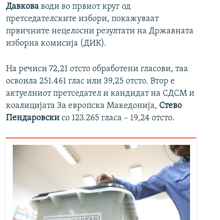
Давкова
води во првиот круг од
претседателските избори, покажуваат
првичните нецелосни резултати на Државната
изборна комисија (ДИК).
На речиси 72,21 отсто обработени гласови, таа
освоила 251.461 глас или 39,25 отсто. Втор е
актуелниот претседател и кандидат на СДСМ и
коалицијата За европска Македонија,
Стево
Пендаровски
со 123.265 гласа – 19,24 отсто.