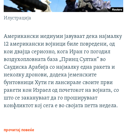
Илустрација
Американски медиуми јавуваат дека најмалку
12 американски војници биле повредени, од
кои двајца сериозно, кога Иран го погодил
воздухопловната база „Принц Султан“ во
Саудиска Арабија со најмалку една ракета и
неколку дронови, додека јеменските
бунтовници Хути ги лансирале своите први
ракети кон Израел од почетокот на војната, со
што се закануваат да го прошируваат
конфликтот кој сега е во својата петта недела.
прочитај повеќе