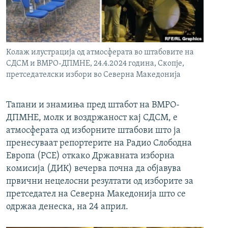
РСЕ веб страници
Колаж илустрација од атмосферата во штабовите на
СДСМ и ВМРО-ДПМНЕ, 24.4.2024 година, Скопје,
претседателски избори во Северна Македонија
Тапани и знамиња пред штабот на ВМРО-
ДПМНЕ, молк и воздржаност кај СДСМ, е
атмосферата од изборните штабови што ја
пренесуваат репортерите на Радио Слободна
Европа (РСЕ) откако Државната изборна
комисија (ДИК) вечерва почна да објавува
првични нецелосни резултати од изборите за
претседател на Северна Македонија што се
одржаа денеска, на 24 април.