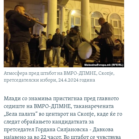
Атмосфера пред штабот на ВМРО-ДПМНЕ, Скопје,
претседателски избори, 24.4.2024 година
Млади со знамиња пристигнаа пред главното
седиште на ВМРО-ДПМНЕ, таканаречената
„Бела палата“ во центарот на Скопје, каде ќе го
следат обраќањето кандидатката за
претседател Гордана Силјановска - Давкова
најавено за во 22 часот. Во штабот се чувствува