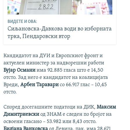
ВИДЕТЕ И ОВА:
Сиљановска-Давкова води во изборната
трка, Пендаровски втор
Кандидатот на ДУИ и Европскиот фронт и
актуелен министер за надворешни работи
Бујар Османи
има 92.885 гласа што е 14,50
отсто. Зад него е кандидатот на коалицијата
Вреди,
Арбен Таравари
со 66.917 глас – 10,45
отсто.
Според досегашните податоци на ДИК,
Максим
Димитриевски
од ЗНАМ е следен по бројот на
освоени гласано – 53.982 или 8,43 отсто.
Билјана Ванковска
од Левица, пак, има 28.671