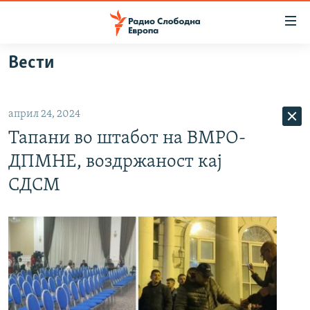
Достапни
линкови
Оди
Вести
на
МАКЕДОНИЈА
содржината
СВЕТ
Оди
април 24, 2024
ВИЗУЕЛНО
на
Тапани во штабот на ВМРО-
главната
ВЕСТИ
навигација
ДПМНЕ, воздржаност кај
ШТО ТРЕБА ДА ЗНАЕТЕ
Премини
СДСМ
на
ПРИЈАВИ СЕ ЗА ЊУЗЛЕТЕР
пребарување
ПОДКАСТ ЗОШТО?
СЛЕДЕТЕ НЕ