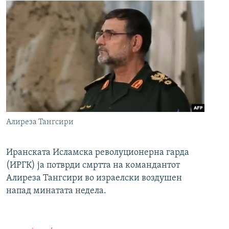
Алиреза Тангсири
Иранската Исламска револуционерна гарда
(ИРГК) ја потврди смртта на командантот
Алиреза Тангсири во израелски воздушен
напад минатата недела.