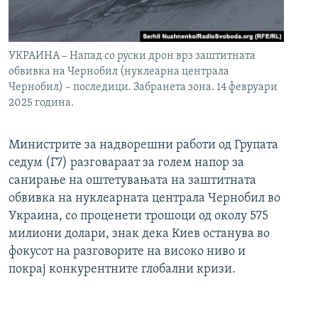
УКРАИНА – Напад со руски дрон врз заштитната
обвивка на Чернобил (нуклеарна централа
Чернобил) – последици. Забранета зона. 14 февруари
2025 година.
Министрите за надворешни работи од Групата
седум (Г7) разговараат за голем напор за
санирање на оштетувањата на заштитната
обвивка на нуклеарната централа Чернобил во
Украина, со проценети трошоци од околу 575
милиони долари, знак дека Киев останува во
фокусот на разговорите на високо ниво и
покрај конкурентните глобални кризи.