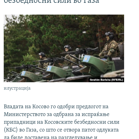
безбедносни сили во Газа
илустрација
Владата на Косово го одобри предлогот на
Министерството за одбрана за испраќање
припадници на Косовските безбедносни сили
(КБС) во Газа, со што се отвора патот одлуката
да биде доставена на разгледување и