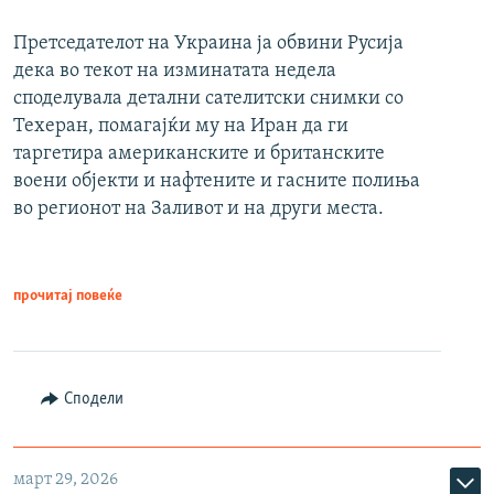
Претседателот на Украина ја обвини Русија
дека во текот на изминатата недела
споделувала детални сателитски снимки со
Техеран, помагајќи му на Иран да ги
таргетира американските и британските
воени објекти и нафтените и гасните полиња
во регионот на Заливот и на други места.
прочитај повеќе
Сподели
март 29, 2026