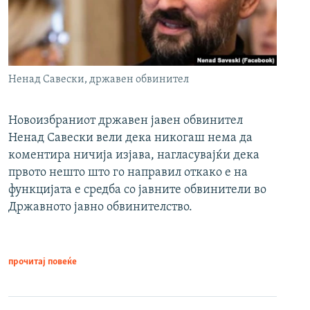
Ненад Савески, државен обвинител
Новоизбраниот државен јавен обвинител
Ненад Савески вели дека никогаш нема да
коментира ничија изјава, нагласувајќи дека
првото нешто што го направил откако е на
функцијата е средба со јавните обвинители во
Државното јавно обвинителство.
прочитај повеќе