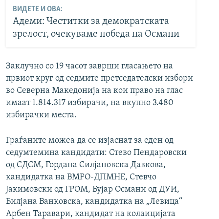
ВИДЕТЕ И ОВА:
Адеми: Честитки за демократската
зрелост, очекуваме победа на Османи
Заклучно со 19 часот заврши гласањето на
првиот круг од седмите претседателски избори
во Северна Македонија на кои право на глас
имаат 1.814.317 избирачи, на вкупно 3.480
избирачки места.
Граѓаните можеа да се изјаснат за еден од
седумтемина кандидати: Стево Пендаровски
од СДСМ, Гордана Силјановска Давкова,
кандидатка на ВМРО-ДПМНЕ, Стевчо
Јакимовски од ГРОМ, Бујар Османи од ДУИ,
Билјана Ванковска, кандидатка на „Левица“
Арбен Таравари, кандидат на колаицијата