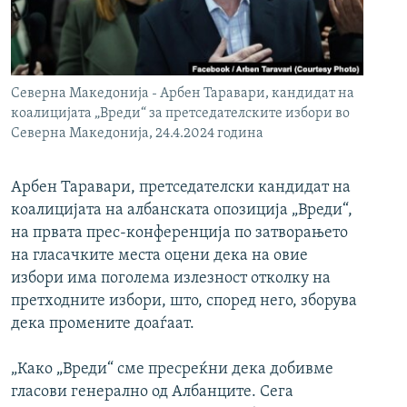
РСЕ веб страници
Северна Македонија - Арбен Таравари, кандидат на
коалицијата „Вреди“ за претседателските избори во
Северна Македонија, 24.4.2024 година
Арбен Таравари, претседателски кандидат на
коалицијата на албанската опозиција „Вреди“,
на првата прес-конференција по затворањето
на гласачките места оцени дека на овие
избори има поголема излезност отколку на
претходните избори, што, според него, зборува
дека промените доаѓаат.
„Како „Вреди“ сме пресреќни дека добивме
гласови генерално од Албанците. Сега