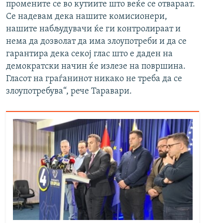
промените се во кутиите што веќе се отвараат.
Се надевам дека нашите комисионери,
нашите набљудувачи ќе ги контролираат и
нема да дозволат да има злоупотреби и да се
гарантира дека секој глас што е даден на
демократски начин ќе излезе на површина.
Гласот на граѓанинот никако не треба да се
злоупотребува“, рече Таравари.