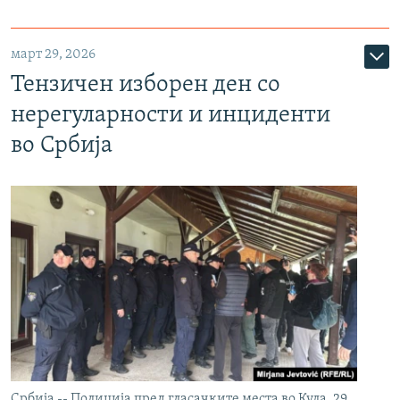
март 29, 2026
Тензичен изборен ден со
нерегуларности и инциденти
во Србија
Србија -- Полиција пред гласачките места во Кула, 29