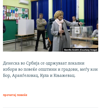
Денеска во Србија се одржуваат локални
избори во повеќе општини и градови, меѓу кои
Бор, Аранѓеловац, Кула и Књажевац.
прочитај повеќе