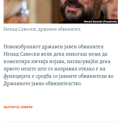
Ненад Савески, државен обвинител
Новоизбраниот државен јавен обвинител
Ненад Савески вели дека никогаш нема да
коментира ничија изјава, нагласувајќи дека
првото нешто што го направил откако е на
функцијата е средба со јавните обвинители во
Државното јавно обвинителство.
прочитај повеќе