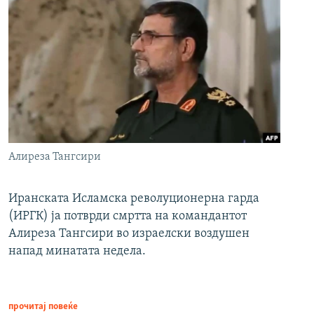
Алиреза Тангсири
Иранската Исламска револуционерна гарда
(ИРГК) ја потврди смртта на командантот
Алиреза Тангсири во израелски воздушен
напад минатата недела.
прочитај повеќе