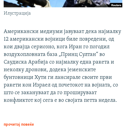
Илустрација
Американски медиуми јавуваат дека најмалку
12 американски војници биле повредени, од
кои двајца сериозно, кога Иран го погодил
воздухопловната база „Принц Султан“ во
Саудиска Арабија со најмалку една ракета и
неколку дронови, додека јеменските
бунтовници Хути ги лансирале своите први
ракети кон Израел од почетокот на војната, со
што се закануваат да го прошируваат
конфликтот кој сега е во својата петта недела.
прочитај повеќе