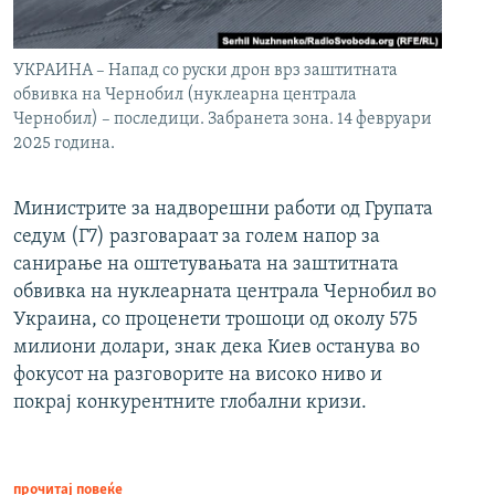
УКРАИНА – Напад со руски дрон врз заштитната
обвивка на Чернобил (нуклеарна централа
Чернобил) – последици. Забранета зона. 14 февруари
2025 година.
Министрите за надворешни работи од Групата
седум (Г7) разговараат за голем напор за
санирање на оштетувањата на заштитната
обвивка на нуклеарната централа Чернобил во
Украина, со проценети трошоци од околу 575
милиони долари, знак дека Киев останува во
фокусот на разговорите на високо ниво и
покрај конкурентните глобални кризи.
прочитај повеќе