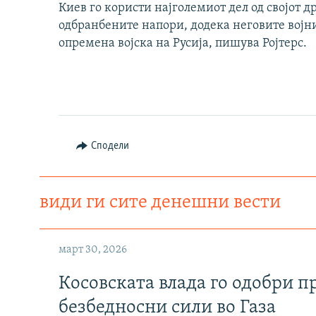
Киев го користи најголемиот дел од својот
одбранбените напори, додека неговите војни
опремена војска на Русија, пишува Ројтерс.
Сподели
види ги сите денешни вести
март 30, 2026
Косовската влада го одобри п
безбедносни сили во Газа