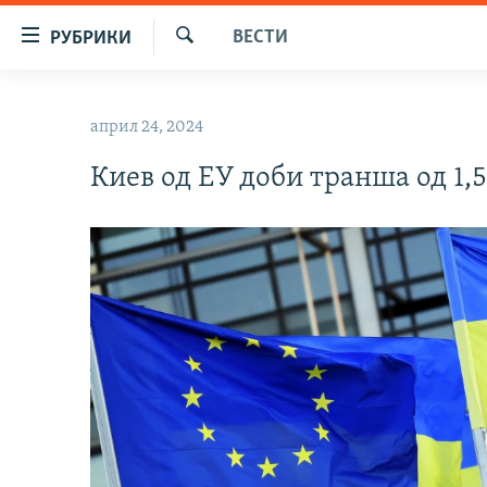
Достапни
ВЕСТИ
РУБРИКИ
линкови
Барај
Оди
МАКЕДОНИЈА
на
април 24, 2024
СВЕТ
содржината
Оди
Киев од ЕУ доби транша од 1,
ВИЗУЕЛНО
на
ВЕСТИ
главната
навигација
ШТО ТРЕБА ДА ЗНАЕТЕ
Премини
ПРИЈАВИ СЕ ЗА ЊУЗЛЕТЕР
на
пребарување
ПОДКАСТ ЗОШТО?