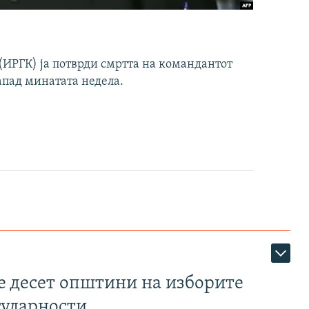
ИРГК) ја потврди смртта на командантот
апад минатата недела.
те десет општини на изборите
гуларности