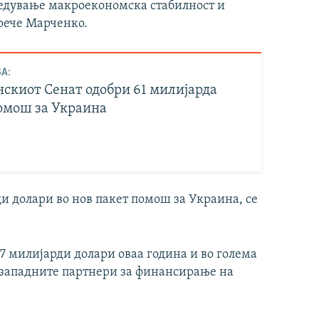
бедување макроекономска стабилност и
 рече Марченко.
А:
скиот Сенат одобри 61 милијарда
омош за Украина
и долари во нов пакет помош за Украина, се
37 милијарди долари оваа година и во голема
 западните партнери за финансирање на