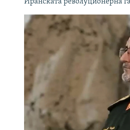
Иранската револуционерна г