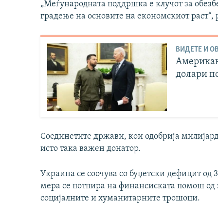
„Меѓународната поддршка е клучот за обез
градење на основите на економскиот раст“,
ВИДЕТЕ И ОВ
Американ
долари п
Соединетите држави, кои одобрија милијард
исто така важен донатор.
Украина се соочува со буџетски дефицит од 
мера се потпира на финансиската помош од
социјалните и хуманитарните трошоци.