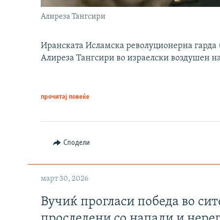
Алиреза Тангсири
Иранската Исламска револуционерна гарда (
Алиреза Тангсири во израелски воздушен н
прочитај повеќе
Сподели
март 30, 2026
Вучиќ прогласи победа во си
проследени со напади и нере