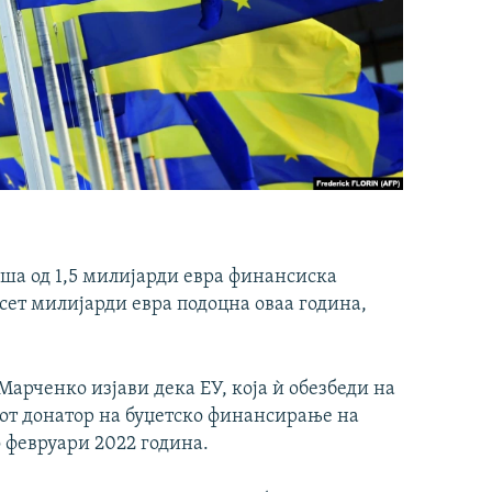
нша од 1,5 милијарди евра финансиска
сет милијарди евра подоцна оваа година,
арченко изјави дека ЕУ, која ѝ обезбеди на
иот донатор на буџетско финансирање на
о февруари 2022 година.