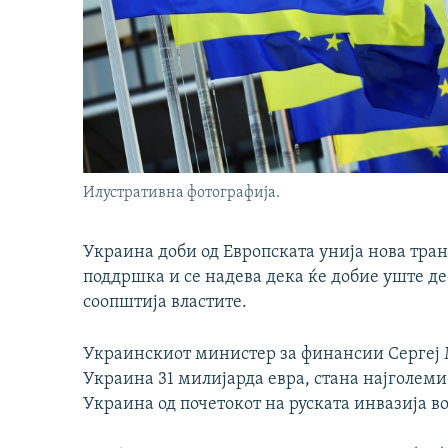
Илустративна фотографија.
Украина доби од Европската унија нова тра
поддршка и се надева дека ќе добие уште де
соопштија властите.
Украинскиот министер за финансии Сергеј М
Украина 31 милијарда евра, стана најголем
Украина од почетокот на руската инвазија в