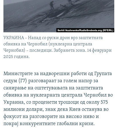
УКРАИНА – Напад со руски дрон врз заштитната
обвивка на Чернобил (нуклеарна централа
Чернобил) – последици. Забранета зона. 14 февруари
2025 година.
Министрите за надворешни работи од Групата
седум (Г7) разговараат за голем напор за
санирање на оштетувањата на заштитната
обвивка на нуклеарната централа Чернобил во
Украина, со проценети трошоци од околу 575
милиони долари, знак дека Киев останува во
фокусот на разговорите на високо ниво и
покрај конкурентните глобални кризи.