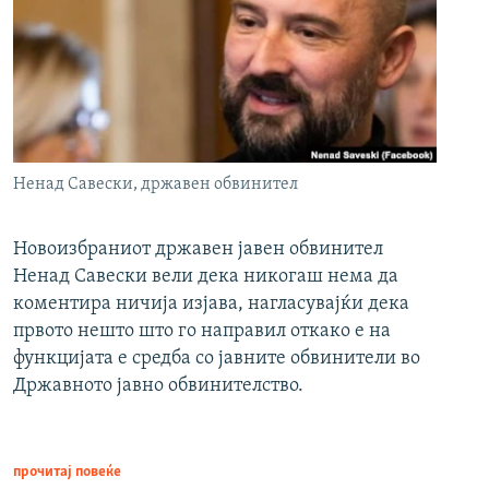
Ненад Савески, државен обвинител
Новоизбраниот државен јавен обвинител
Ненад Савески вели дека никогаш нема да
коментира ничија изјава, нагласувајќи дека
првото нешто што го направил откако е на
функцијата е средба со јавните обвинители во
Државното јавно обвинителство.
прочитај повеќе