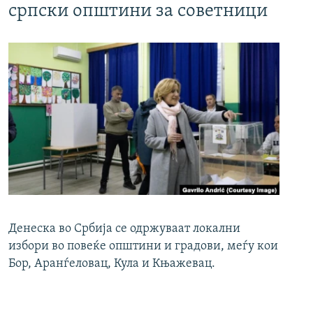
српски општини за советници
Денеска во Србија се одржуваат локални
избори во повеќе општини и градови, меѓу кои
Бор, Аранѓеловац, Кула и Књажевац.