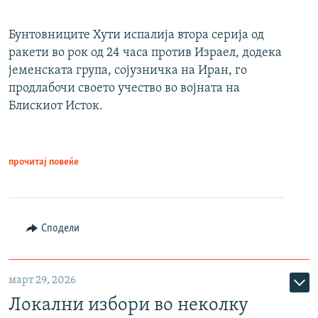
Бунтовниците Хути испалија втора серија од
ракети во рок од 24 часа против Израел, додека
јеменската група, сојузничка на Иран, го
продлабочи своето учество во војната на
Блискиот Исток.
прочитај повеќе
Сподели
март 29, 2026
Локални избори во неколку