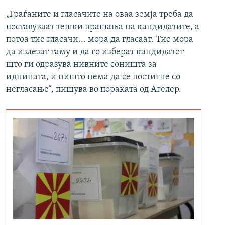
„Граѓаните и гласачите на оваа земја треба да
поставуваат тешки прашања на кандидатите, а
потоа тие гласачи... мора да гласаат. Тие мора
да излезат таму и да го изберат кандидатот
што ги одразува нивните соништа за
иднината, и ништо нема да се постигне со
негласање“, пишува во пораката од Агелер.