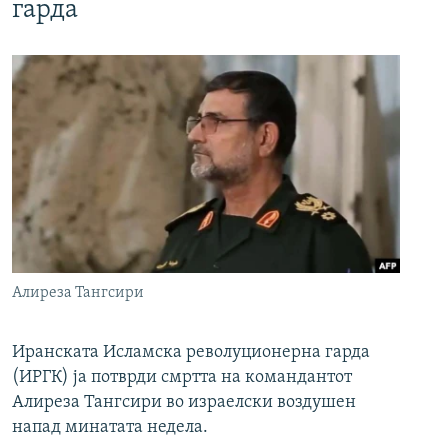
гарда
Алиреза Тангсири
Иранската Исламска револуционерна гарда
(ИРГК) ја потврди смртта на командантот
Алиреза Тангсири во израелски воздушен
напад минатата недела.