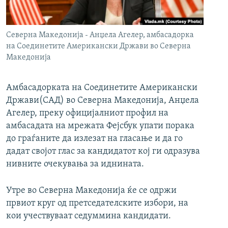
РСЕ веб страници
Северна Македонија - Анџела Агелер, амбасадорка
на Соединетите Американски Држави во Северна
Македонија
Амбасадорката на Соединетите Американски
Држави(САД) во Северна Македонија, Анџела
Агелер, преку официјалниот профил на
амбасадата на мрежата Фејсбук упати порака
до граѓаните да излезат на гласање и да го
дадат својот глас за кандидатот кој ги одразува
нивните очекувања за иднината.
Утре во Северна Македонија ќе се одржи
првиот круг од претседателските избори, на
кои учествуваат седуммина кандидати.