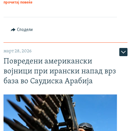
прочитај повеќе
Сподели
март 28, 2026
Повредени американски
војници при ирански напад врз
база во Саудиска Арабија