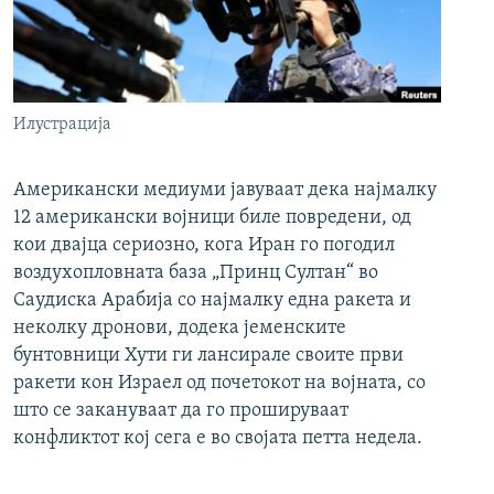
Илустрација
Американски медиуми јавуваат дека најмалку
12 американски војници биле повредени, од
кои двајца сериозно, кога Иран го погодил
воздухопловната база „Принц Султан“ во
Саудиска Арабија со најмалку една ракета и
неколку дронови, додека јеменските
бунтовници Хути ги лансирале своите први
ракети кон Израел од почетокот на војната, со
што се закануваат да го прошируваат
конфликтот кој сега е во својата петта недела.