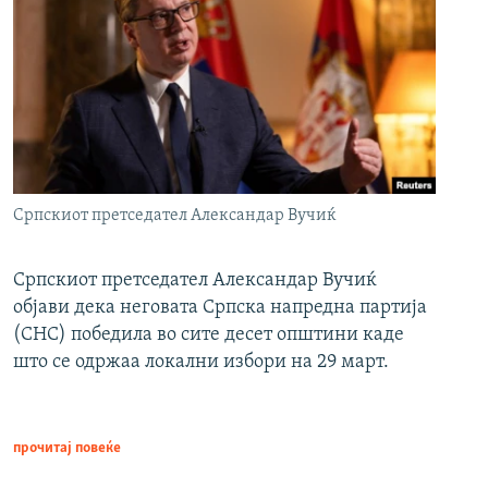
Српскиот претседател Александар Вучиќ
Српскиот претседател Александар Вучиќ
објави дека неговата Српска напредна партија
(СНС) победила во сите десет општини каде
што се одржаа локални избори на 29 март.
прочитај повеќе