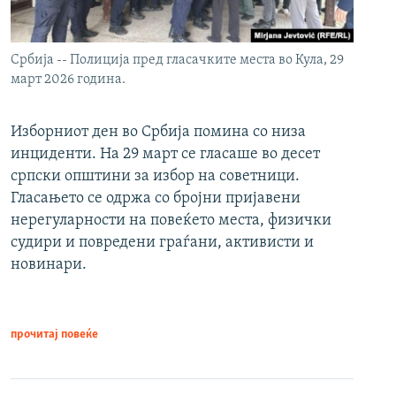
Србија -- Полиција пред гласачките места во Кула, 29
март 2026 година.
Изборниот ден во Србија помина со низа
инциденти. На 29 март се гласаше во десет
српски општини за избор на советници.
Гласањето се одржа со бројни пријавени
нерегуларности на повеќето места, физички
судири и повредени граѓани, активисти и
новинари.
прочитај повеќе