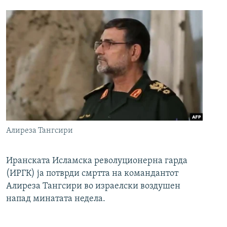
Алиреза Тангсири
Иранската Исламска револуционерна гарда
(ИРГК) ја потврди смртта на командантот
Алиреза Тангсири во израелски воздушен
напад минатата недела.