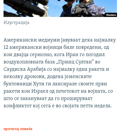
Илустрација
Американски медиуми јавуваат дека најмалку
12 американски војници биле повредени, од
кои двајца сериозно, кога Иран го погодил
воздухопловната база „Принц Султан“ во
Саудиска Арабија со најмалку една ракета и
неколку дронови, додека јеменските
бунтовници Хути ги лансирале своите први
ракети кон Израел од почетокот на војната, со
што се закануваат да го прошируваат
конфликтот кој сега е во својата петта недела.
прочитај повеќе