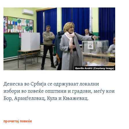
Денеска во Србија се одржуваат локални
избори во повеќе општини и градови, меѓу кои
Бор, Аранѓеловац, Кула и Књажевац.
прочитај повеќе