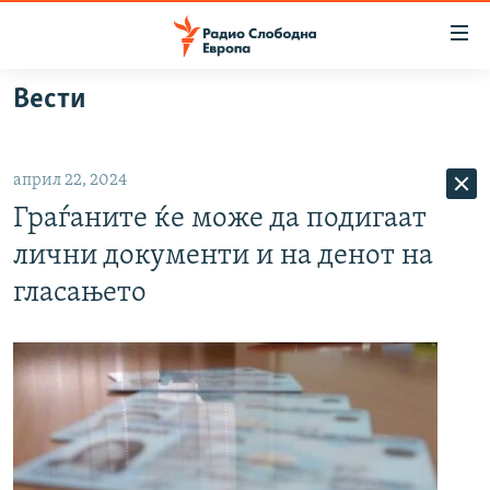
Достапни
линкови
Оди
Вести
на
МАКЕДОНИЈА
содржината
СВЕТ
Оди
април 22, 2024
ВИЗУЕЛНО
на
Граѓаните ќе може да подигаат
главната
ВЕСТИ
навигација
лични документи и на денот на
ШТО ТРЕБА ДА ЗНАЕТЕ
Премини
гласањето
на
ПРИЈАВИ СЕ ЗА ЊУЗЛЕТЕР
пребарување
ПОДКАСТ ЗОШТО?
СЛЕДЕТЕ НЕ