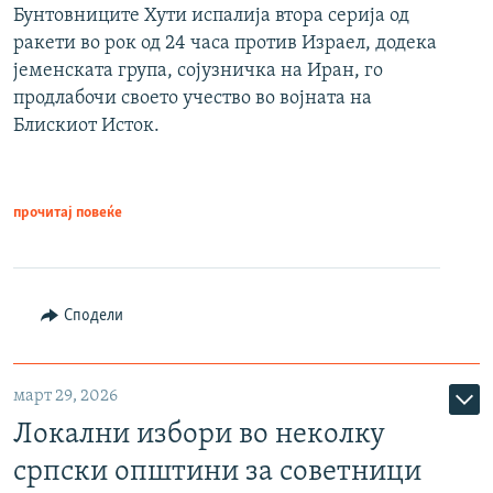
Бунтовниците Хути испалија втора серија од
ракети во рок од 24 часа против Израел, додека
јеменската група, сојузничка на Иран, го
продлабочи своето учество во војната на
Блискиот Исток.
прочитај повеќе
Сподели
март 29, 2026
Локални избори во неколку
српски општини за советници