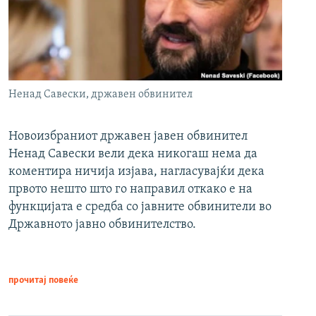
Ненад Савески, државен обвинител
Новоизбраниот државен јавен обвинител
Ненад Савески вели дека никогаш нема да
коментира ничија изјава, нагласувајќи дека
првото нешто што го направил откако е на
функцијата е средба со јавните обвинители во
Државното јавно обвинителство.
прочитај повеќе