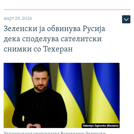
март 29, 2026
Зеленски ја обвинува Русија
дека споделува сателитски
снимки со Техеран
Украинскиот претседател Володимир Зеленски