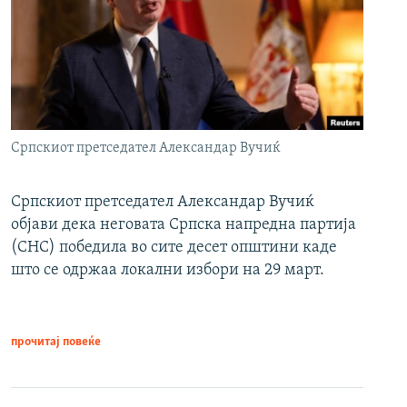
Српскиот претседател Александар Вучиќ
Српскиот претседател Александар Вучиќ
објави дека неговата Српска напредна партија
(СНС) победила во сите десет општини каде
што се одржаа локални избори на 29 март.
прочитај повеќе