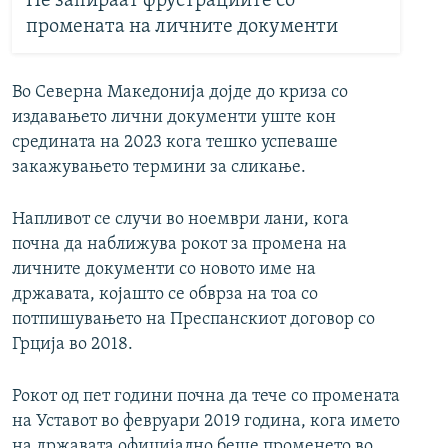
Не запираат фрустрациите со
промената на личните документи
Во Северна Македонија дојде до криза со
издавањето лични документи уште кон
средината на 2023 кога тешко успеваше
закажувањето термини за сликање.
Напливот се случи во ноември лани, кога
почна да наближува рокот за промена на
личните документи со новото име на
државата, којашто се обврза на тоа со
потпишувањето на Преспанскиот договор со
Грција во 2018.
Рокот од пет години почна да тече со промената
на Уставот во февруари 2019 година, кога името
на државата официјално беше променето во