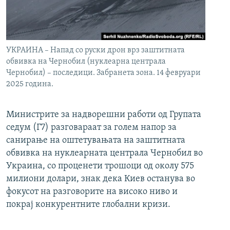
УКРАИНА – Напад со руски дрон врз заштитната
обвивка на Чернобил (нуклеарна централа
Чернобил) – последици. Забранета зона. 14 февруари
2025 година.
Министрите за надворешни работи од Групата
седум (Г7) разговараат за голем напор за
санирање на оштетувањата на заштитната
обвивка на нуклеарната централа Чернобил во
Украина, со проценети трошоци од околу 575
милиони долари, знак дека Киев останува во
фокусот на разговорите на високо ниво и
покрај конкурентните глобални кризи.