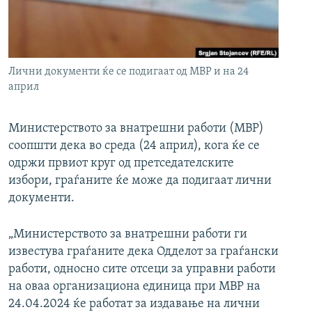
РСЕ веб страници
Лични документи ќе се подигаат од МВР и на 24
април
Министерството за внатрешни работи (МВР)
соопшти дека во среда (24 април), кога ќе се
одржи првиот круг од претседателските
избори, граѓаните ќе може да подигаат лични
документи.
„Министерството за внатрешни работи ги
известува граѓаните дека Одделот за граѓански
работи, односно сите отсеци за управни работи
на оваа организациона единица при МВР на
24.04.2024 ќе работат за издавање на лични