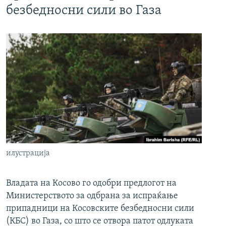
безбедносни сили во Газа
илустрација
Владата на Косово го одобри предлогот на
Министерството за одбрана за испраќање
припадници на Косовските безбедносни сили
(КБС) во Газа, со што се отвора патот одлуката