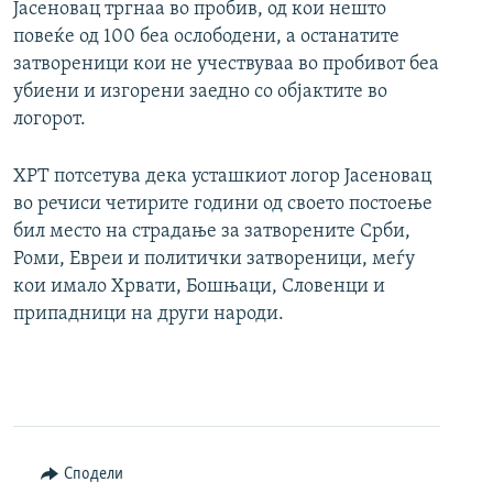
Јасеновац тргнаа во пробив, од кои нешто
повеќе од 100 беа ослободени, а останатите
затвореници кои не учествуваа во пробивот беа
убиени и изгорени заедно со објактите во
логорот.
ХРТ потсетува дека усташкиот логор Јасеновац
во речиси четирите години од своето постоење
бил место на страдање за затворените Срби,
Роми, Евреи и политички затвореници, меѓу
кои имало Хрвати, Бошњаци, Словенци и
припадници на други народи.
Сподели