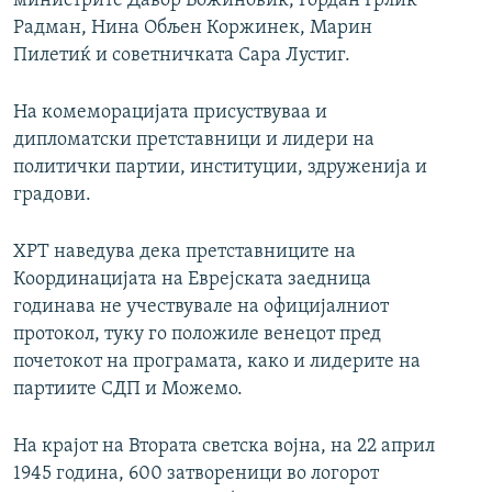
министрите Давор Божиновиќ, Гордан Грлиќ
Радман, Нина Обљен Коржинек, Марин
Пилетиќ и советничката Сара Лустиг.
На комеморацијата присуствуваа и
дипломатски претставници и лидери на
политички партии, институции, здруженија и
градови.
ХРТ наведува дека претставниците на
Координацијата на Еврејската заедница
годинава не учествувале на официјалниот
протокол, туку го положиле венецот пред
почетокот на програмата, како и лидерите на
партиите СДП и Можемо.
На крајот на Втората светска војна, на 22 април
1945 година, 600 затвореници во логорот