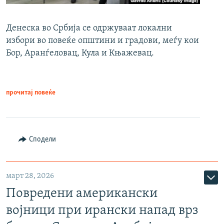
Денеска во Србија се одржуваат локални
избори во повеќе општини и градови, меѓу кои
Бор, Аранѓеловац, Кула и Књажевац.
прочитај повеќе
Сподели
март 28, 2026
Повредени американски
војници при ирански напад врз