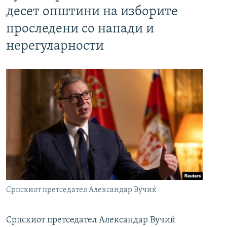
десет општини на изборите
проследени со напади и
нерегуларности
Српскиот претседател Александар Вучиќ
Српскиот претседател Александар Вучиќ