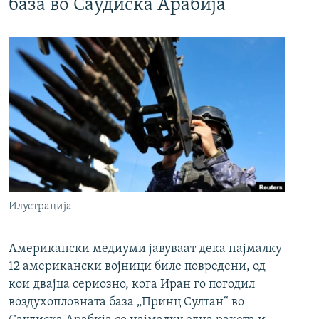
база во Саудиска Арабија
Илустрација
Американски медиуми јавуваат дека најмалку
12 американски војници биле повредени, од
кои двајца сериозно, кога Иран го погодил
воздухопловната база „Принц Султан“ во