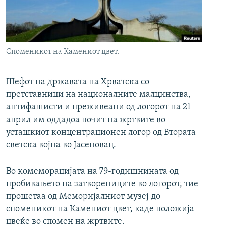
РСЕ веб страници
Споменикот на Камениот цвет.
Шефот на државата на Хрватска со
претставници на националните малцинства,
антифашисти и преживеани од логорот на 21
април им оддадоа почит на жртвите во
усташкиот концентрационен логор од Втората
светска војна во Јасеновац.
Во комеморацијата на 79-годишнината од
пробивањето на затворениците во логорот, тие
прошетаа од Меморијалниот музеј до
споменикот на Камениот цвет, каде положија
цвеќе во спомен на жртвите.