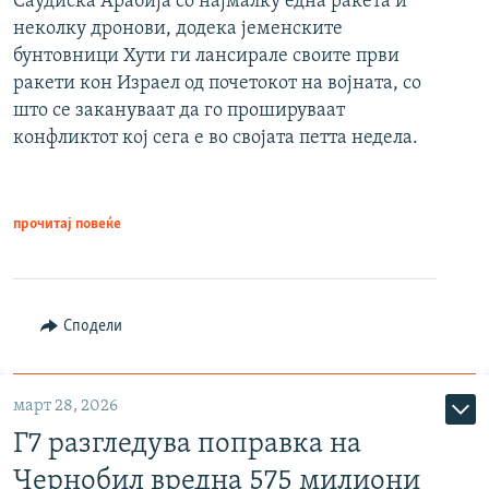
Саудиска Арабија со најмалку една ракета и
неколку дронови, додека јеменските
бунтовници Хути ги лансирале своите први
ракети кон Израел од почетокот на војната, со
што се закануваат да го прошируваат
конфликтот кој сега е во својата петта недела.
прочитај повеќе
Сподели
март 28, 2026
Г7 разгледува поправка на
Чернобил вредна 575 милиони