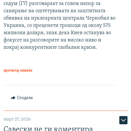
седум (Г7) разговараат за голем напор за
санирање на оштетувањата на заштитната
обвивка на нуклеарната централа Чернобил во
Украина, со проценети трошоци од околу 575
милиони долари, знак дека Киев останува во
фокусот на разговорите на високо ниво и
покрај конкурентните глобални кризи.
прочитај повеќе
Сподели
март 27, 2026
Савески не ги коментира