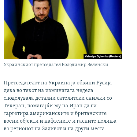
Украинскиот претседател Володимир Зеленски
Претседателот на Украина ја обвини Русија
дека во текот на изминатата недела
споделувала детални сателитски снимки со
Техеран, помагајќи му на Иран да ги
таргетира американските и британските
воени објекти и нафтените и гасните полиња
во регионот на Заливот и на други места.