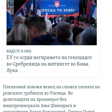
ВИДЕТЕ И ОВА:
ЕУ го осуди негирањето на геноцидот
во Сребреница на митингот во Бања
Лука
Пленковиќ положи венец на спомен плочата на
ромските гробишта во Уштица. Во
делегацијата на премиерот беа
вицепремиерката Ања Шимпрага и