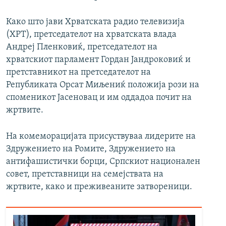
Како што јави Хрватската радио телевизија
(ХРТ), претседателот на хрватската влада
Андреј Пленковиќ, претседателот на
хрватскиот парламент Гордан Јандроковиќ и
претставникот на претседателот на
Републиката Орсат Миљениќ положија рози на
споменикот Јасеновац и им оддадоа почит на
жртвите.
На комеморацијата присуствуваа лидерите на
Здружението на Ромите, Здружението на
антифашистички борци, Српскиот национален
совет, претставници на семејствата на
жртвите, како и преживеаните затвореници.