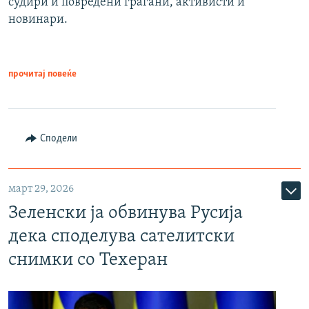
судири и повредени граѓани, активисти и
новинари.
прочитај повеќе
Сподели
март 29, 2026
Зеленски ја обвинува Русија
дека споделува сателитски
снимки со Техеран