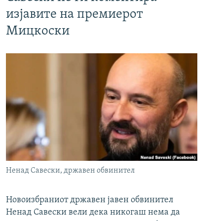
изјавите на премиерот
Мицкоски
Ненад Савески, државен обвинител
Новоизбраниот државен јавен обвинител
Ненад Савески вели дека никогаш нема да