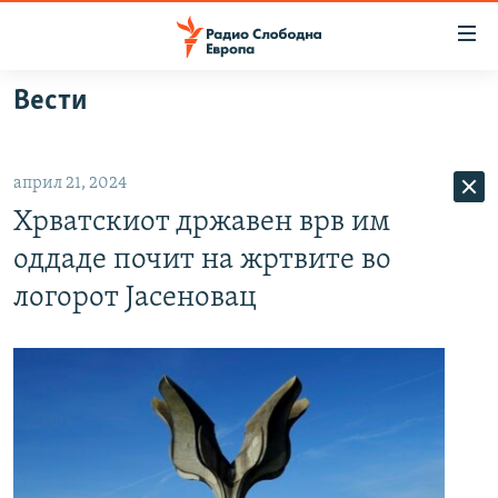
Достапни
линкови
Оди
Вести
на
МАКЕДОНИЈА
содржината
СВЕТ
Оди
април 21, 2024
ВИЗУЕЛНО
на
Хрватскиот државен врв им
главната
ВЕСТИ
навигација
оддаде почит на жртвите во
ШТО ТРЕБА ДА ЗНАЕТЕ
Премини
логорот Јасеновац
на
ПРИЈАВИ СЕ ЗА ЊУЗЛЕТЕР
пребарување
ПОДКАСТ ЗОШТО?
СЛЕДЕТЕ НЕ