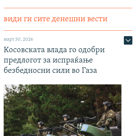
види ги сите денешни вести
март 30, 2026
Косовската влада го одобри
предлогот за испраќање
безбедносни сили во Газа