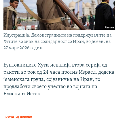
Илустрација, Демонстрациите на поддржувачите на
Хутите во знак на солидарност со Иран, во Јемен, на
27 март 2026 година.
Бунтовниците Хути испалија втора серија од
ракети во рок од 24 часа против Израел, додека
јеменската група, сојузничка на Иран, го
продлабочи своето учество во војната на
Блискиот Исток.
прочитај повеќе