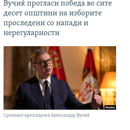
Вучиќ прогласи победа во сите
десет општини на изборите
проследени со напади и
нерегуларности
Српскиот претседател Александар Вучиќ