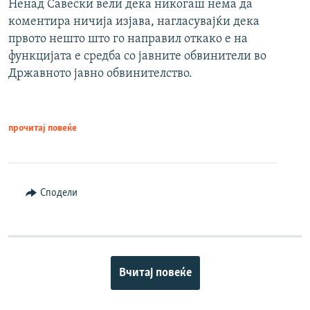
Ненад Савески вели дека никогаш нема да
коментира ничија изјава, нагласувајќи дека
првото нешто што го направил откако е на
функцијата е средба со јавните обвинители во
Државното јавно обвинителство.
прочитај повеќе
Сподели
Вчитај повеќе