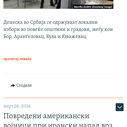
Денеска во Србија се одржуваат локални
избори во повеќе општини и градови, меѓу кои
Бор, Аранѓеловац, Кула и Књажевац.
прочитај повеќе
Сподели
март 28, 2026
Повредени американски
војници при ирански напад врз