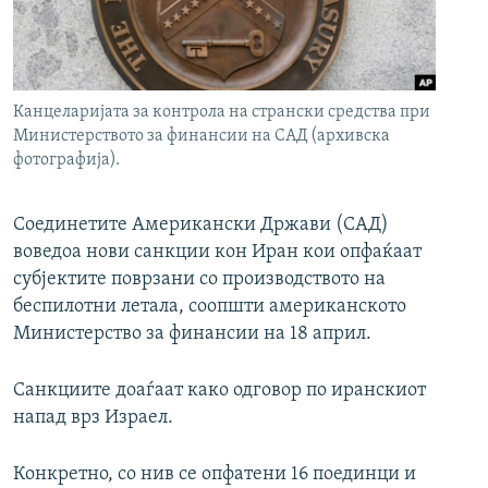
РСЕ веб страници
Канцеларијата за контрола на странски средства при
Министерството за финансии на САД (архивска
фотографија).
Соединетите Американски Држави (САД)
воведоа нови санкции кон Иран кои опфаќаат
субјектите поврзани со производството на
беспилотни летала, соопшти американското
Министерство за финансии на 18 април.
Санкциите доаѓаат како одговор по иранскиот
напад врз Израел.
Конкретно, со нив се опфатени 16 поединци и