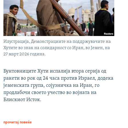
Илустрација, Демонстрациите на поддржувачите на
Хутите во знак на солидарност со Иран, во Јемен, на
27 март 2026 година.
Бунтовниците Хути испалија втора серија од
ракети во рок од 24 часа против Израел, додека
јеменската група, сојузничка на Иран, го
продлабочи своето учество во војната на
Блискиот Исток.
прочитај повеќе