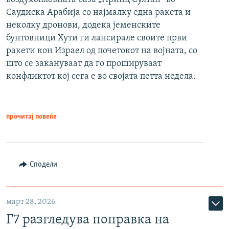
Саудиска Арабија со најмалку една ракета и
неколку дронови, додека јеменските
бунтовници Хути ги лансирале своите први
ракети кон Израел од почетокот на војната, со
што се закануваат да го прошируваат
конфликтот кој сега е во својата петта недела.
прочитај повеќе
Сподели
март 28, 2026
Г7 разгледува поправка на