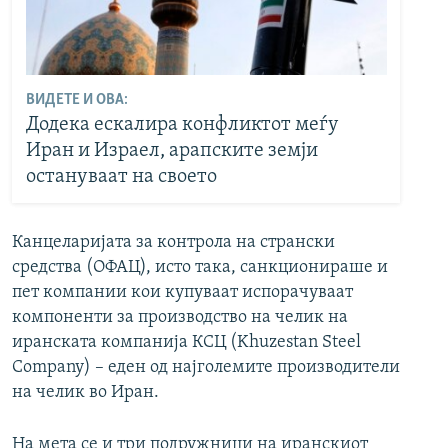
ВИДЕТЕ И ОВА:
Додека ескалира конфликтот меѓу
Иран и Израел, арапските земји
остануваат на своето
Канцеларијата за контрола на странски
средства (ОФАЦ), исто така, санкционираше и
пет компании кои купуваат испорачуваат
компоненти за производство на челик на
иранската компанија КСЦ (Khuzestan Steel
Company) – еден од најголемите производители
на челик во Иран.
На мета се и три подружници на иранскиот