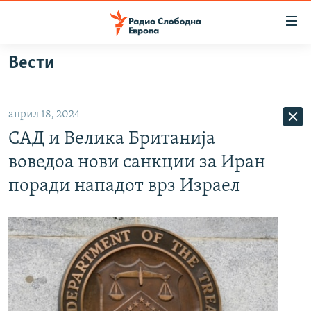
Достапни
линкови
Оди
Вести
на
МАКЕДОНИЈА
содржината
СВЕТ
Оди
април 18, 2024
ВИЗУЕЛНО
на
САД и Велика Британија
главната
ВЕСТИ
навигација
воведоа нови санкции за Иран
ШТО ТРЕБА ДА ЗНАЕТЕ
Премини
поради нападот врз Израел
на
ПРИЈАВИ СЕ ЗА ЊУЗЛЕТЕР
пребарување
ПОДКАСТ ЗОШТО?
СЛЕДЕТЕ НЕ