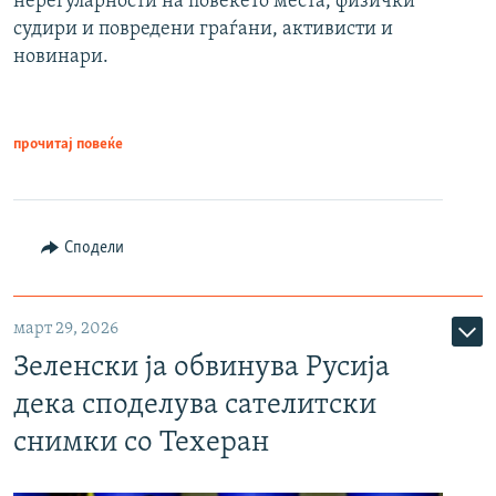
нерегуларности на повеќето места, физички
судири и повредени граѓани, активисти и
новинари.
прочитај повеќе
Сподели
март 29, 2026
Зеленски ја обвинува Русија
дека споделува сателитски
снимки со Техеран