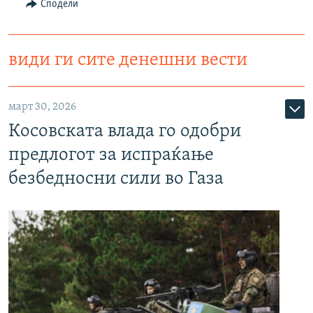
Сподели
види ги сите денешни вести
март 30, 2026
Косовската влада го одобри
предлогот за испраќање
безбедносни сили во Газа