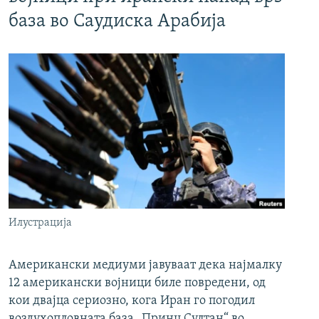
база во Саудиска Арабија
Илустрација
Американски медиуми јавуваат дека најмалку
12 американски војници биле повредени, од
кои двајца сериозно, кога Иран го погодил
воздухопловната база „Принц Султан“ во