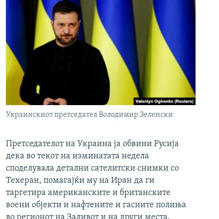
Украинскиот претседател Володимир Зеленски
Претседателот на Украина ја обвини Русија
дека во текот на изминатата недела
споделувала детални сателитски снимки со
Техеран, помагајќи му на Иран да ги
таргетира американските и британските
воени објекти и нафтените и гасните полиња
во регионот на Заливот и на други места.