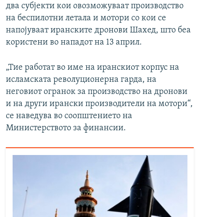
два субјекти кои овозможуваат производство
на беспилотни летала и мотори со кои се
напојуваат иранските дронови Шахед, што беа
користени во нападот на 13 април.
„Тие работат во име на иранскиот корпус на
исламската револуционерна гарда, на
неговиот огранок за производство на дронови
и на други ирански производители на мотори“,
се наведува во соопштението на
Министерството за финансии.