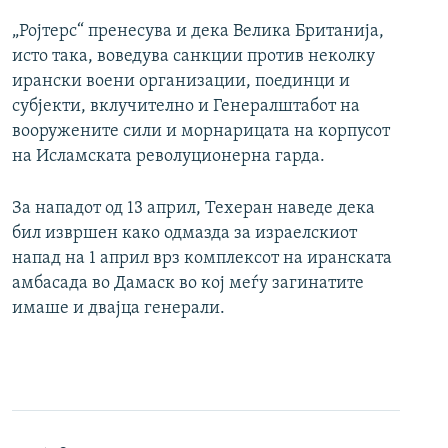
„Ројтерс“ пренесува и дека Велика Британија,
исто така, воведува санкции против неколку
ирански воени организации, поединци и
субјекти, вклучително и Генералштабот на
вооружените сили и морнарицата на корпусот
на Исламската револуционерна гарда.
За нападот од 13 април, Техеран наведе дека
бил извршен како одмазда за израелскиот
напад на 1 април врз комплексот на иранската
амбасада во Дамаск во кој меѓу загинатите
имаше и двајца генерали.