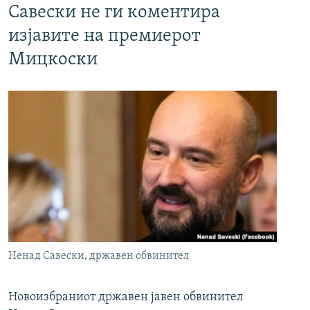
Савески не ги коментира
изјавите на премиерот
Мицкоски
Ненад Савески, државен обвинител
Новоизбраниот државен јавен обвинител