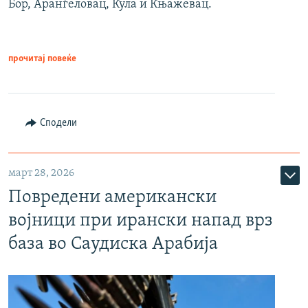
Бор, Аранѓеловац, Кула и Књажевац.
прочитај повеќе
Сподели
март 28, 2026
Повредени американски
војници при ирански напад врз
база во Саудиска Арабија