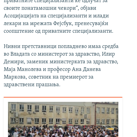
приватните специјализанти ќе одлучат за
своите понатамошни чекори“, објави
Асоцијацијата на специјализанти и млади
лекари на мрежата Фејсбук, пренесувајќи
соопштение од приватните специјализанти.
Нивни претставници попладнево имаа средба
во Владата со министерот за здравство, Илир
Демири, заменик министерката за здравство,
Маја Манолева и професор Ана Данева
Маркова, советник на премиерот за
здравствени прашања.