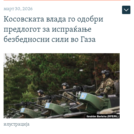
март 30, 2026
Косовската влада го одобри
предлогот за испраќање
безбедносни сили во Газа
илустрација