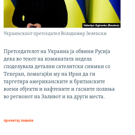
Украинскиот претседател Володимир Зеленски
Претседателот на Украина ја обвини Русија
дека во текот на изминатата недела
споделувала детални сателитски снимки со
Техеран, помагајќи му на Иран да ги
таргетира американските и британските
воени објекти и нафтените и гасните полиња
во регионот на Заливот и на други места.
прочитај повеќе