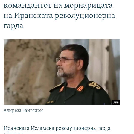
командантот на морнарицата
на Иранската револуционерна
гарда
Алиреза Тангсири
Иранската Исламска револуционерна гарда