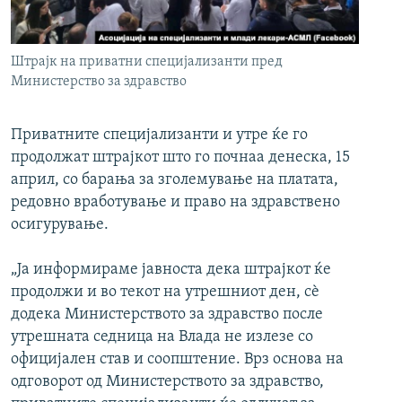
РСЕ веб страници
Штрајк на приватни специјализанти пред
Министерство за здравство
Приватните специјализанти и утре ќе го
продолжат штрајкот што го почнаа денеска, 15
април, со барања за зголемување на платата,
редовно вработување и право на здравствено
осигурување.
„Ја информираме јавноста дека штрајкот ќе
продолжи и во текот на утрешниот ден, сѐ
додека Министерството за здравство после
утрешната седница на Влада не излезе со
официјален став и соопштение. Врз основа на
одговорот од Министерството за здравство,