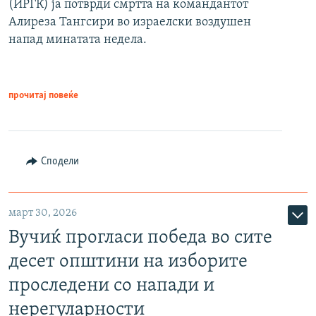
(ИРГК) ја потврди смртта на командантот
Алиреза Тангсири во израелски воздушен
напад минатата недела.
прочитај повеќе
Сподели
март 30, 2026
Вучиќ прогласи победа во сите
десет општини на изборите
проследени со напади и
нерегуларности