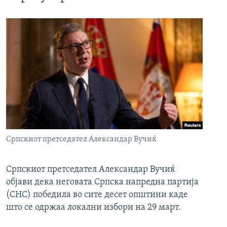
Српскиот претседател Александар Вучиќ
Српскиот претседател Александар Вучиќ
објави дека неговата Српска напредна партија
(СНС) победила во сите десет општини каде
што се одржаа локални избори на 29 март.