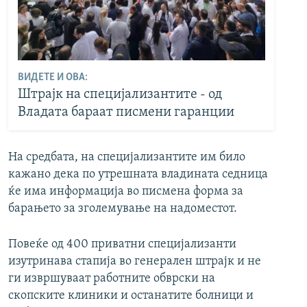
ВИДЕТЕ И ОВА:
Штрајк на специјализантите - од
Владата бараат писмени гаранции
На средбата, на специјализантите им било
кажано дека по утрешната владината седница
ќе има информација во писмена форма за
барањето за зголемување на надоместот.
Повеќе од 400 приватни специјализанти
изутринава стапија во генерален штрајк и не
ги извршуваат работните обврски на
скопските клиники и останатите болници и