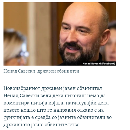
Ненад Савески, државен обвинител
Новоизбраниот државен јавен обвинител
Ненад Савески вели дека никогаш нема да
коментира ничија изјава, нагласувајќи дека
првото нешто што го направил откако е на
функцијата е средба со јавните обвинители во
Државното јавно обвинителство.