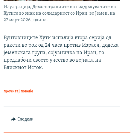
Илустрација, Демонстрациите на поддржувачите на
Хутите во знак на солидарност со Иран, во Јемен, на
27 март 2026 година.
Бунтовниците Хути испалија втора серија од
ракети во рок од 24 часа против Израел, додека
јеменската група, сојузничка на Иран, го
продлабочи своето учество во војната на
Блискиот Исток.
прочитај повеќе
Сподели