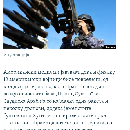
Илустрација
Американски медиуми јавуваат дека најмалку
12 американски војници биле повредени, од
кои двајца сериозно, кога Иран го погодил
воздухопловната база „Принц Султан“ во
Саудиска Арабија со најмалку една ракета и
неколку дронови, додека јеменските
бунтовници Хути ги лансирале своите први
ракети кон Израел од почетокот на војната, со