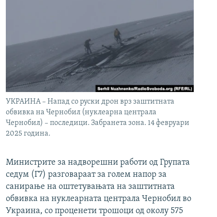
УКРАИНА – Напад со руски дрон врз заштитната
обвивка на Чернобил (нуклеарна централа
Чернобил) – последици. Забранета зона. 14 февруари
2025 година.
Министрите за надворешни работи од Групата
седум (Г7) разговараат за голем напор за
санирање на оштетувањата на заштитната
обвивка на нуклеарната централа Чернобил во
Украина, со проценети трошоци од околу 575