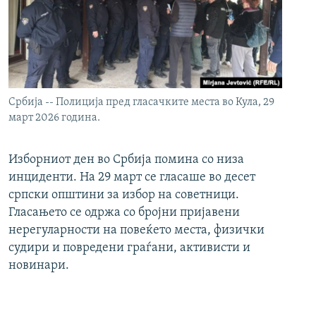
Србија -- Полиција пред гласачките места во Кула, 29
март 2026 година.
Изборниот ден во Србија помина со низа
инциденти. На 29 март се гласаше во десет
српски општини за избор на советници.
Гласањето се одржа со бројни пријавени
нерегуларности на повеќето места, физички
судири и повредени граѓани, активисти и
новинари.