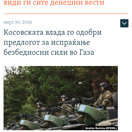
види ги сите денешни вести
март 30, 2026
Косовската влада го одобри
предлогот за испраќање
безбедносни сили во Газа