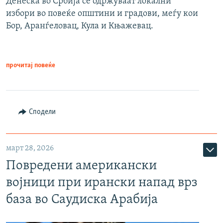
Денеска во Србија се одржуваат локални
избори во повеќе општини и градови, меѓу кои
Бор, Аранѓеловац, Кула и Књажевац.
прочитај повеќе
Сподели
март 28, 2026
Повредени американски
војници при ирански напад врз
база во Саудиска Арабија