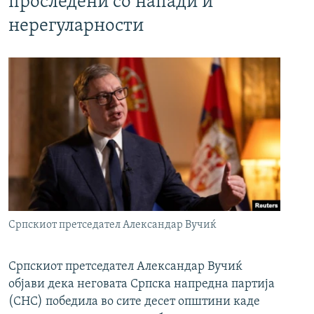
проследени со напади и
нерегуларности
Српскиот претседател Александар Вучиќ
Српскиот претседател Александар Вучиќ
објави дека неговата Српска напредна партија
(СНС) победила во сите десет општини каде