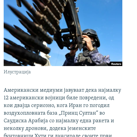
Илустрација
Американски медиуми јавуваат дека најмалку
12 американски војници биле повредени, од
кои двајца сериозно, кога Иран го погодил
воздухопловната база „Принц Султан“ во
Саудиска Арабија со најмалку една ракета и
неколку дронови, додека јеменските
бунтовници Хути ги лансирале своите први