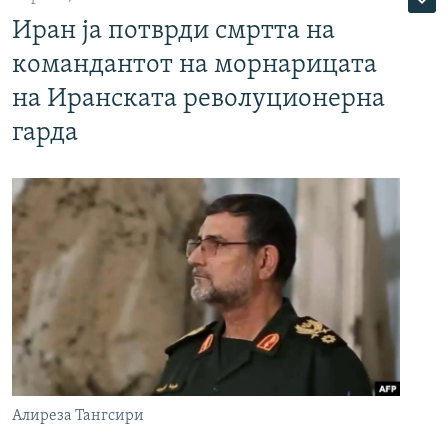
Иран ја потврди смртта на
командантот на морнарицата
на Иранската револуционерна
гарда
Алиреза Тангсири