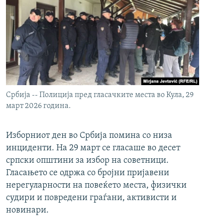
Србија -- Полиција пред гласачките места во Кула, 29
март 2026 година.
Изборниот ден во Србија помина со низа
инциденти. На 29 март се гласаше во десет
српски општини за избор на советници.
Гласањето се одржа со бројни пријавени
нерегуларности на повеќето места, физички
судири и повредени граѓани, активисти и
новинари.