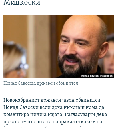
Мицкоски
Ненад Савески, државен обвинител
Новоизбраниот државен јавен обвинител
Ненад Савески вели дека никогаш нема да
коментира ничија изјава, нагласувајќи дека
првото нешто што го направил откако е на