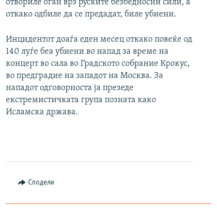
отвориле оган врз руските безбедносни сили, а
откако одбиле да се предадат, биле убиени.
Инцидентот доаѓа еден месец откако повеќе од
140 луѓе беа убиени во напад за време на
концерт во сала во Градското собрание Крокус,
во предградие на западот на Москва. За
нападот одговорноста ја презеде
екстремистичката група позната како
Исламска држава.
Сподели