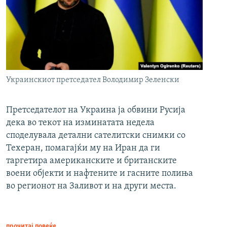
Украинскиот претседател Володимир Зеленски
Претседателот на Украина ја обвини Русија
дека во текот на изминатата недела
споделувала детални сателитски снимки со
Техеран, помагајќи му на Иран да ги
таргетира американските и британските
воени објекти и нафтените и гасните полиња
во регионот на Заливот и на други места.
прочитај повеќе