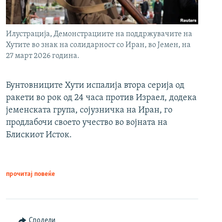
Илустрација, Демонстрациите на поддржувачите на
Хутите во знак на солидарност со Иран, во Јемен, на
27 март 2026 година.
Бунтовниците Хути испалија втора серија од
ракети во рок од 24 часа против Израел, додека
јеменската група, сојузничка на Иран, го
продлабочи своето учество во војната на
Блискиот Исток.
прочитај повеќе
Сподели