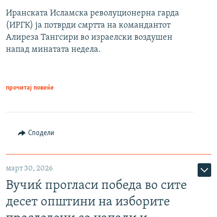
Иранската Исламска револуционерна гарда
(ИРГК) ја потврди смртта на командантот
Алиреза Тангсири во израелски воздушен
напад минатата недела.
прочитај повеќе
Сподели
март 30, 2026
Вучиќ прогласи победа во сите
десет општини на изборите