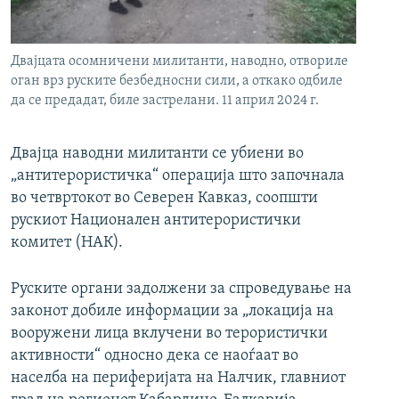
РСЕ веб страници
Двајцата осомничени милитанти, наводно, отвориле
оган врз руските безбедносни сили, а откако одбиле
да се предадат, биле застрелани. 11 април 2024 г.
Двајца наводни милитанти се убиени во
„антитерористичка“ операција што започнала
во четвртокот во Северен Кавказ, соопшти
рускиот Национален антитерористички
комитет (НАК).
Руските органи задолжени за спроведување на
законот добиле информации за „локација на
вооружени лица вклучени во терористички
активности“ односно дека се наоѓаат во
населба на периферијата на Налчик, главниот