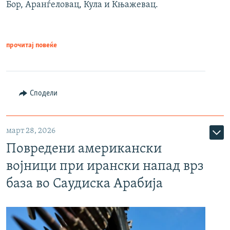
Бор, Аранѓеловац, Кула и Књажевац.
прочитај повеќе
Сподели
март 28, 2026
Повредени американски
војници при ирански напад врз
база во Саудиска Арабија