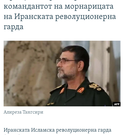
командантот на морнарицата
на Иранската револуционерна
гарда
Алиреза Тангсири
Иранската Исламска револуционерна гарда