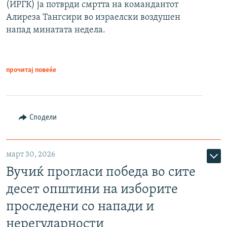
(ИРГК) ја потврди смртта на командантот
Алиреза Тангсири во израелски воздушен
напад минатата недела.
прочитај повеќе
Сподели
март 30, 2026
Вучиќ прогласи победа во сите
десет општини на изборите
проследени со напади и
нерегуларности