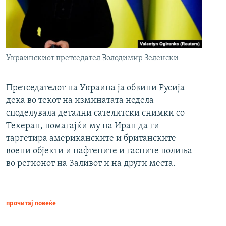
Украинскиот претседател Володимир Зеленски
Претседателот на Украина ја обвини Русија
дека во текот на изминатата недела
споделувала детални сателитски снимки со
Техеран, помагајќи му на Иран да ги
таргетира американските и британските
воени објекти и нафтените и гасните полиња
во регионот на Заливот и на други места.
прочитај повеќе