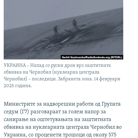
УКРАИНА – Напад со руски дрон врз заштитната
обвивка на Чернобил (нуклеарна централа
Чернобил) – последици. Забранета зона. 14 февруари
2025 година.
Министрите за надворешни работи од Групата
седум (Г7) разговараат за голем напор за
санирање на оштетувањата на заштитната
обвивка на нуклеарната централа Чернобил во
Украина, со проценети трошоци од околу 575