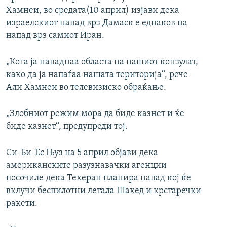
Хамнеи, во средата(10 април) изјави дека
израелскиот напад врз Дамаск е еднаков на
напад врз самиот Иран.
„Кога ја нападнаа областа на нашиот конзулат,
како да ја напаѓаа нашата територија“, рече
Али Хамнеи во телевизиско обраќање.
„Злобниот режим мора да биде казнет и ќе
биде казнет“, предупреди тој.
Си-Би-Ес Њуз на 5 април објави дека
американските разузнавачки агенции
посочиле дека Техеран планира напад кој ќе
вклучи беспилотни летала Шахед и крстаречки
ракети.