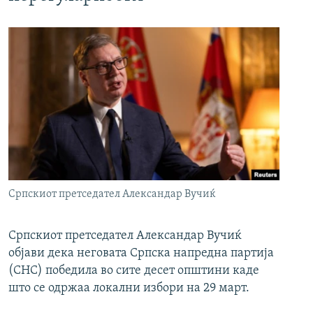
Српскиот претседател Александар Вучиќ
Српскиот претседател Александар Вучиќ
објави дека неговата Српска напредна партија
(СНС) победила во сите десет општини каде
што се одржаа локални избори на 29 март.