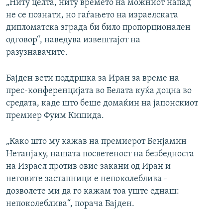
„Ниту целта, ниту времето на можниот напад
не се познати, но гаѓањето на израелската
дипломатска зграда би било пропорционален
одговор“, наведува извештајот на
разузнавачите.
Бајден вети поддршка за Иран за време на
прес-конференцијата во Белата куќа доцна во
средата, каде што беше домаќин на јапонскиот
премиер Фуим Кишида.
„Како што му кажав на премиерот Бенјамин
Нетанјаху, нашата посветеност на безбедноста
на Израел против овие закани од Иран и
неговите застапници е непоколеблива -
дозволете ми да го кажам тоа уште еднаш:
непоколеблива“, порача Бајден.