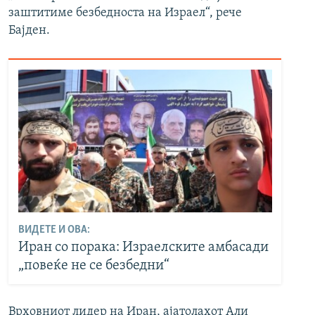
заштитиме безбедноста на Израел“, рече
Бајден.
ВИДЕТЕ И ОВА:
Иран со порака: Израелските амбасади
„повеќе не се безбедни“
Врховниот лидер на Иран, ајатолахот Али