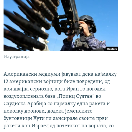
Илустрација
Американски медиуми јавуваат дека најмалку
12 американски војници биле повредени, од
кои двајца сериозно, кога Иран го погодил
воздухопловната база „Принц Султан“ во
Саудиска Арабија со најмалку една ракета и
неколку дронови, додека јеменските
бунтовници Хути ги лансирале своите први
ракети кон Израел од почетокот на војната, со