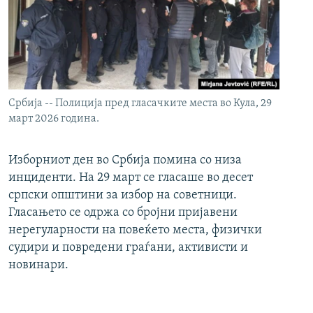
Србија -- Полиција пред гласачките места во Кула, 29
март 2026 година.
Изборниот ден во Србија помина со низа
инциденти. На 29 март се гласаше во десет
српски општини за избор на советници.
Гласањето се одржа со бројни пријавени
нерегуларности на повеќето места, физички
судири и повредени граѓани, активисти и
новинари.