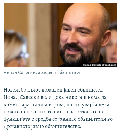
Ненад Савески, државен обвинител
Новоизбраниот државен јавен обвинител
Ненад Савески вели дека никогаш нема да
коментира ничија изјава, нагласувајќи дека
првото нешто што го направил откако е на
функцијата е средба со јавните обвинители во
Државното јавно обвинителство.