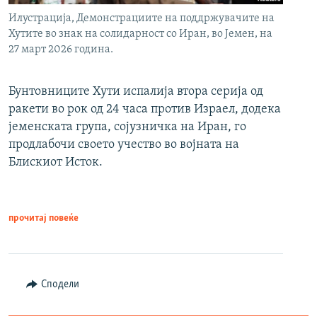
Илустрација, Демонстрациите на поддржувачите на
Хутите во знак на солидарност со Иран, во Јемен, на
27 март 2026 година.
Бунтовниците Хути испалија втора серија од
ракети во рок од 24 часа против Израел, додека
јеменската група, сојузничка на Иран, го
продлабочи своето учество во војната на
Блискиот Исток.
прочитај повеќе
Сподели