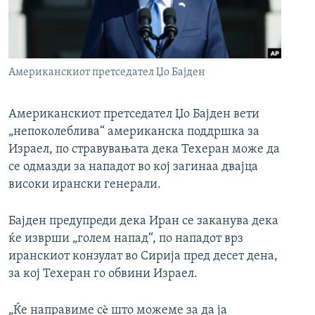
РСЕ веб страници
Американскиот претседател Џо Бајден
Американскиот претседател Џо Бајден вети
„непоколеблива“ американска поддршка за
Израел, по стравувањата дека Техеран може да
се одмазди за нападот во кој загинаа двајца
високи ирански генерали.
Бајден предупреди дека Иран се заканува дека
ќе изврши „голем напад“, по нападот врз
иранскиот конзулат во Сирија пред десет дена,
за кој Техеран го обвини Израел.
„Ќе направиме сè што можеме за да ја