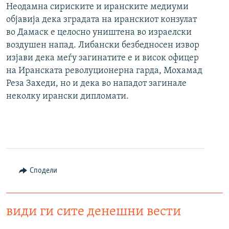
Неодамна сириските и иранските медиуми
објавија дека зградата на иранскиот конзулат
во Дамаск е целосно уништена во израелски
воздушен напад. Либански безбедносен извор
изјави дека меѓу загинатите е и висок офицер
на Иранската револуционерна гарда, Мохамад
Реза Захеди, но и дека во нападот загинале
неколку ирански дипломати.
Сподели
види ги сите денешни вести