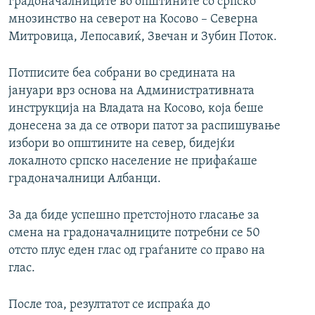
градоначалниците во општините со српско
мнозинство на северот на Косово – Северна
Митровица, Лепосавиќ, Звечан и Зубин Поток.
Потписите беа собрани во средината на
јануари врз основа на Административната
инструкција на Владата на Косово, која беше
донесена за да се отвори патот за распишување
избори во општините на север, бидејќи
локалното српско население не прифаќаше
градоначалници Албанци.
За да биде успешно претстојното гласање за
смена на градоначалниците потребни се 50
отсто плус еден глас од граѓаните со право на
глас.
После тоа, резултатот се испраќа до