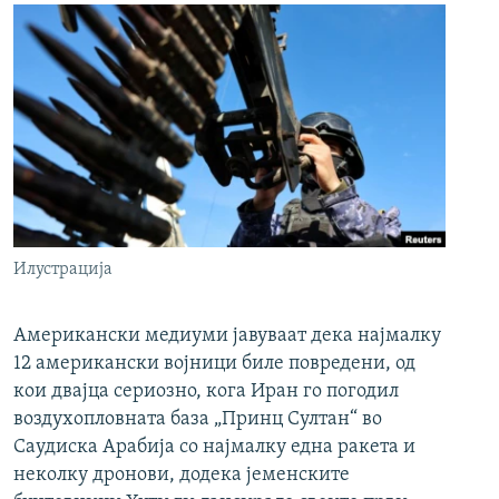
Илустрација
Американски медиуми јавуваат дека најмалку
12 американски војници биле повредени, од
кои двајца сериозно, кога Иран го погодил
воздухопловната база „Принц Султан“ во
Саудиска Арабија со најмалку една ракета и
неколку дронови, додека јеменските