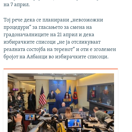
на 7 април.
Тој рече дека се планирани „невозможни
процедури“ за гласањето за смена на
градоначалниците на 21 април и дека
избирачките списоци „не ја отсликуваат
реалната состојба на теренот“ и оти е зголемен
бројот на Албанци во избирачките списоци.