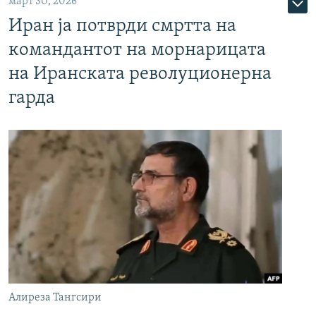
март 30, 2026
Иран ја потврди смртта на
командантот на морнарицата
на Иранската револуционерна
гарда
Алиреза Тангсири