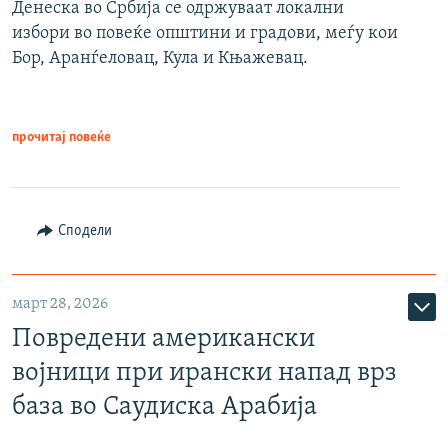
Денеска во Србија се одржуваат локални
избори во повеќе општини и градови, меѓу кои
Бор, Аранѓеловац, Кула и Књажевац.
прочитај повеќе
Сподели
март 28, 2026
Повредени американски
војници при ирански напад врз
база во Саудиска Арабија