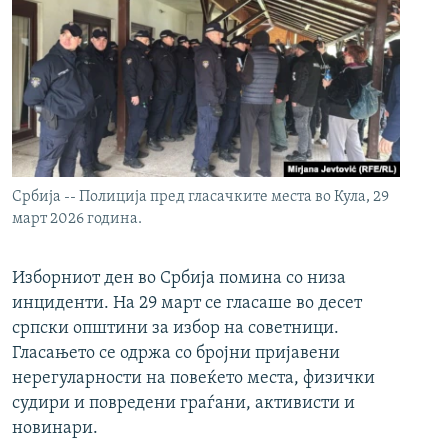
Србија -- Полиција пред гласачките места во Кула, 29
март 2026 година.
Изборниот ден во Србија помина со низа
инциденти. На 29 март се гласаше во десет
српски општини за избор на советници.
Гласањето се одржа со бројни пријавени
нерегуларности на повеќето места, физички
судири и повредени граѓани, активисти и
новинари.