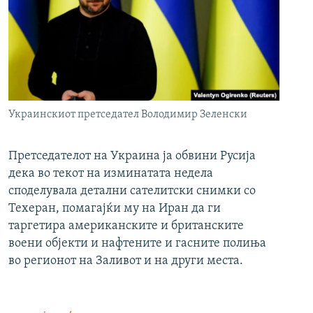
Украинскиот претседател Володимир Зеленски
Претседателот на Украина ја обвини Русија
дека во текот на изминатата недела
споделувала детални сателитски снимки со
Техеран, помагајќи му на Иран да ги
таргетира американските и британските
воени објекти и нафтените и гасните полиња
во регионот на Заливот и на други места.