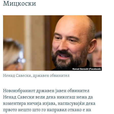
Мицкоски
Ненад Савески, државен обвинител
Новоизбраниот државен јавен обвинител
Ненад Савески вели дека никогаш нема да
коментира ничија изјава, нагласувајќи дека
првото нешто што го направил откако е на