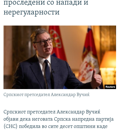
проследени со напади и
нерегуларности
Српскиот претседател Александар Вучиќ
Српскиот претседател Александар Вучиќ
објави дека неговата Српска напредна партија
(СНС) победила во сите десет општини каде