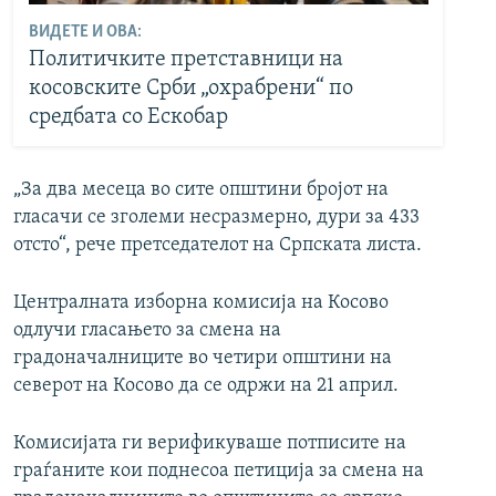
ВИДЕТЕ И ОВА:
Политичките претставници на
косовските Срби „охрабрени“ по
средбата со Ескобар
„За два месеца во сите општини бројот на
гласачи се зголеми несразмерно, дури за 433
отсто“, рече претседателот на Српската листа.
Централната изборна комисија на Косово
одлучи гласањето за смена на
градоначалниците во четири општини на
северот на Косово да се одржи на 21 април.
Комисијата ги верификуваше потписите на
граѓаните кои поднесоа петиција за смена на