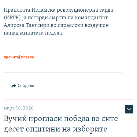
Иранската Исламска револуционерна гарда
(ИРГК) ја потврди смртта на командантот
Алиреза Тангсири во израелски воздушен
напад минатата недела.
прочитај повеќе
Сподели
март 30, 2026
Вучиќ прогласи победа во сите
десет општини на изборите