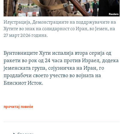
Илустрација, Демонстрациите на поддржувачите на
Хутите во знак на солидарност со Иран, во Јемен, на
27 март 2026 година.
Бунтовниците Хути испалија втора серија од
ракети во рок од 24 часа против Израел, додека
јеменската група, сојузничка на Иран, го
продлабочи своето учество во војната на
Блискиот Исток.
прочитај повеќе