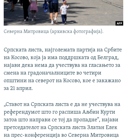
РСЕ веб страници
Северна Митровица (архивска фотографија).
Српската листа, најголемата партија на Србите
на Косово, која ја има поддршката од Белград,
најави дека нема да учествува на гласањето за
смена на градоначалниците во четири
општини на северот на Косово, кое е закажано
за 21 април.
„Ставот на Српската листа е да не учествува на
референдумот што го распиша Аљбин Курти
затоа што направи се тој да пропадне“, најави
претседателот на Српската листа Златан Елек
на прес-конференција во Северна Митровица