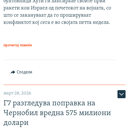
бунтовници Хути ги лансирале своите први
ракети кон Израел од почетокот на војната, со
што се закануваат да го прошируваат
конфликтот кој сега е во својата петта недела.
прочитај повеќе
Сподели
март 28, 2026
Г7 разгледува поправка на
Чернобил вредна 575 милиони
долари