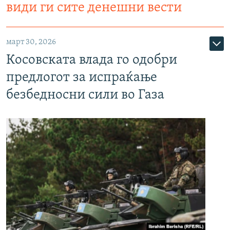
види ги сите денешни вести
март 30, 2026
Косовската влада го одобри
предлогот за испраќање
безбедносни сили во Газа