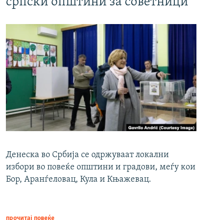
српски општини за советници
Денеска во Србија се одржуваат локални
избори во повеќе општини и градови, меѓу кои
Бор, Аранѓеловац, Кула и Књажевац.
прочитај повеќе