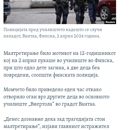
РСЕ веб страници
Полицијата пред училиштето кадешто се случи
нападот, Вантаа, Финска, 2 април 2024 година.
Малтретирање било мотивот на 12-годишникот
кој на 2 април пукаше во училиште во Финска,
при што едно дете загина, а две деца беа
повредени, соопшти финската полиција.
Момчето било приведено еден час откако
отворило оган врз другите деца во основното
училиште „Виертола“ во градот Вантаа.
„Денес дознавме дека зад трагедијата стои
малтретирање“, изјави главниот истражител