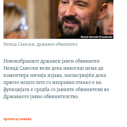
Ненад Савески, државен обвинител
Новоизбраниот државен јавен обвинител
Ненад Савески вели дека никогаш нема да
коментира ничија изјава, нагласувајќи дека
првото нешто што го направил откако е на
функцијата е средба со јавните обвинители во
Државното јавно обвинителство.
прочитај повеќе