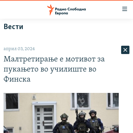
Достапни
линкови
Оди
Вести
на
МАКЕДОНИЈА
содржината
СВЕТ
Оди
април 03, 2024
ВИЗУЕЛНО
на
Малтретирање е мотивот за
главната
ВЕСТИ
навигација
пукањето во училиште во
ШТО ТРЕБА ДА ЗНАЕТЕ
Премини
Финска
на
ПРИЈАВИ СЕ ЗА ЊУЗЛЕТЕР
пребарување
ПОДКАСТ ЗОШТО?
СЛЕДЕТЕ НЕ