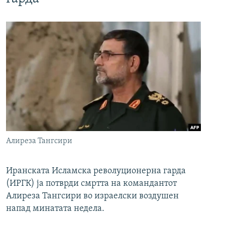
Алиреза Тангсири
Иранската Исламска револуционерна гарда
(ИРГК) ја потврди смртта на командантот
Алиреза Тангсири во израелски воздушен
напад минатата недела.