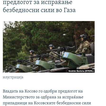
предлогот за испраќање
безбедносни сили во Газа
илустрација
Владата на Косово го одобри предлогот на
Министерството за одбрана за испраќање
припадници на Косовските безбедносни сили