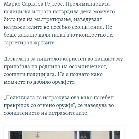
Марко Сарка за Ројтерс. Прелиминарната
полициска истрага потврдила дека момчето
било цел на малтретирање, наведуваат
истражителите во посебно соопштение. Не
беше кажано дали напаѓачот конкретно ги
таргетирал жртвите.
Дозволата за пиштолот користен во нападот му
припаѓала на роднина на осомничениот,
соопшти полицијата. Не е познато како
момчето го добило оружјето.
„Полицијата го истражува ова како посебен
прекршок со огнено оружје“, се наведува во
соопштението на истражителите.