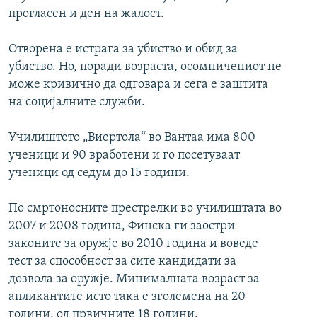
прогласен и ден на жалост.
Отворена е истрага за убиство и обид за
убиство. Но, поради возраста, осомничениот не
може кривично да одговара и сега е заштита
на социјалните служби.
Училиштето „Виертола“ во Вантаа има 800
ученици и 90 вработени и го посетуваат
ученици од седум до 15 години.
По смртоносните престрелки во училиштата во
2007 и 2008 година, Финска ги заостри
законите за оружје во 2010 година и воведе
тест за способност за сите кандидати за
дозвола за оружје. Минималната возраст за
апликантите исто така е зголемена на 20
години, од првичните 18 години.