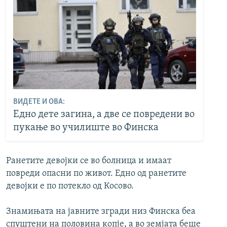
ВИДЕТЕ И ОВА:
Едно дете загина, а две се повредени во
пукање во училиште во Финска
Ранетите девојки се во болница и имаат
повреди опасни по живот. Едно од ранетите
девојки е по потекло од Косово.
Знамињата на јавните згради низ Финска беа
спуштени на половина копје, а во земјата беше