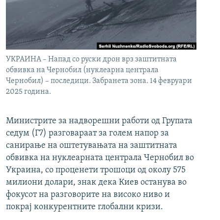
УКРАИНА – Напад со руски дрон врз заштитната
обвивка на Чернобил (нуклеарна централа
Чернобил) – последици. Забранета зона. 14 февруари
2025 година.
Министрите за надворешни работи од Групата
седум (Г7) разговараат за голем напор за
санирање на оштетувањата на заштитната
обвивка на нуклеарната централа Чернобил во
Украина, со проценети трошоци од околу 575
милиони долари, знак дека Киев останува во
фокусот на разговорите на високо ниво и
покрај конкурентните глобални кризи.