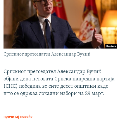
Српскиот претседател Александар Вучиќ
Српскиот претседател Александар Вучиќ
објави дека неговата Српска напредна партија
(СНС) победила во сите десет општини каде
што се одржаа локални избори на 29 март.
прочитај повеќе