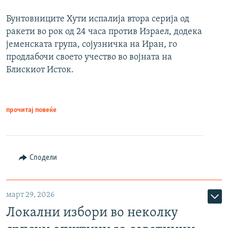
Бунтовниците Хути испалија втора серија од
ракети во рок од 24 часа против Израел, додека
јеменската група, сојузничка на Иран, го
продлабочи своето учество во војната на
Блискиот Исток.
прочитај повеќе
Сподели
март 29, 2026
Локални избори во неколку