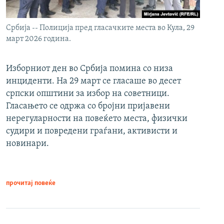
Србија -- Полиција пред гласачките места во Кула, 29
март 2026 година.
Изборниот ден во Србија помина со низа
инциденти. На 29 март се гласаше во десет
српски општини за избор на советници.
Гласањето се одржа со бројни пријавени
нерегуларности на повеќето места, физички
судири и повредени граѓани, активисти и
новинари.
прочитај повеќе