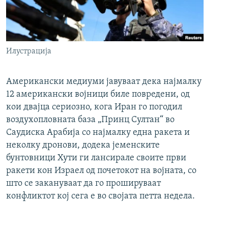
Илустрација
Американски медиуми јавуваат дека најмалку
12 американски војници биле повредени, од
кои двајца сериозно, кога Иран го погодил
воздухопловната база „Принц Султан“ во
Саудиска Арабија со најмалку една ракета и
неколку дронови, додека јеменските
бунтовници Хути ги лансирале своите први
ракети кон Израел од почетокот на војната, со
што се закануваат да го прошируваат
конфликтот кој сега е во својата петта недела.