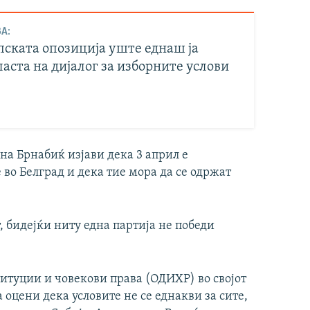
А:
пската опозиција уште еднаш ја
аста на дијалог за изборните услови
на Брнабиќ изјави дека 3 април е
во Белград и дека тие мора да се одржат
, бидејќи ниту една партија не победи
итуции и човекови права (ОДИХР) во својот
 оцени дека условите не се еднакви за сите,