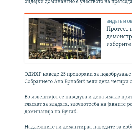
бидејќи доминантно е учеството на претседа
ВИДЕТЕ И ОВ
Протест п
демонстр
изборите
ОДИХР наведе 25 препораки за подобрување 
Собранието Ана Брнабиќ вели дека четири с
Во извештајот се наведува и дека имало прит
гласаат за владата, злоупотреба на јавните 
доминација на Вучиќ.
Надлежните ги демантираа наводите за избо