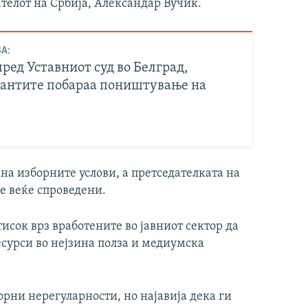
телот на Србија, Александар Вучиќ.
А:
ред Уставниот суд во Белград,
антите побараа поништување на
на изборните услови, а претседателката на
е веќе спроведени.
исок врз вработените во јавниот сектор да
ресурси во нејзина полза и медиумска
рни нерегуларности, но најавија дека ги