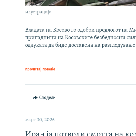
илустрација
Владата на Косово го одобри предлогот на М
припадници на Косовските безбедносни сили 
одлуката да биде доставена на разгледување
прочитај повеќе
Сподели
март 30, 2026
Иран ја потврди смртта на к