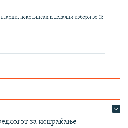
нтарни, покраински и локални избори во 65
редлогот за испраќање