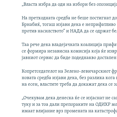
„Власта избра да оди на избори без опозиција“
На претходната средба не беше постигнат до
Брнабиќ, тогаш изјави дека е неприфатливо
против насилството“ и НАДА да се одржат бе
Таа рече дека владејачката коалиција прифат
се формира независна комисија која ќе изв
јавниот сервис да биде подеднакво достапен 
Копретседателот на Зелено-левичарскиот ф
новата средба изјави дека, без разлика кога 
на есен, властите треба да докажат дека се 
„Очекувам дека денеска ќе се изјаснат не са
туку и за тоа дали препораките на ОДИХР мо
имаат влијание врз промената на катастрофа