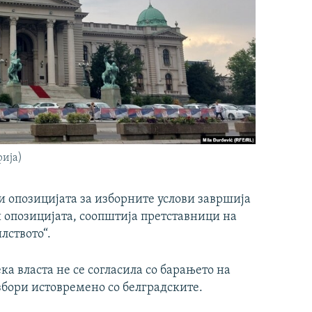
фија)
и опозицијата за изборните услови завршија
и опозицијата, соопштија претставници на
лството“.
а власта не се согласила со барањето на
збори истовремено со белградските.