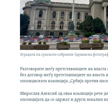
Зградата на српското собрание (архивска фотогра
Разговорите меѓу претставниците на власта 
без договор меѓу претставниците на власта 
опозициската коалиција „Србија против наси
Мирослав Алексиќ од оваа коалиција рече дек
опозицијата да се одржат и други локални и