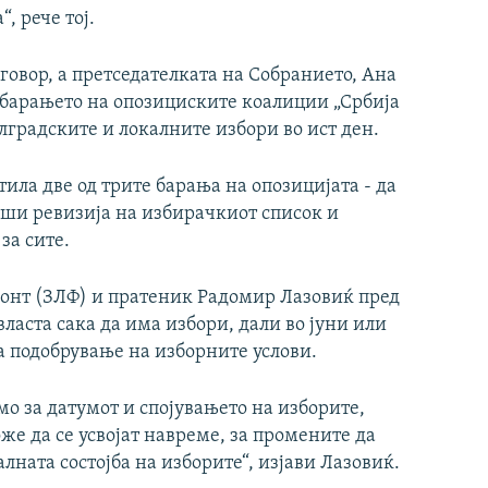
, рече тој.
говор, а претседателката на Собранието, Ана
 барањето на опозициските коалиции „Србија
лградските и локалните избори во ист ден.
ила две од трите барања на опозицијата - да
рши ревизија на избирачкиот список и
за сите.
ронт (ЗЛФ) и пратеник Радомир Лазовиќ пред
власта сака да има избори, дали во јуни или
за подобрување на изборните услови.
мо за датумот и спојувањето на изборите,
же да се усвојат навреме, за промените да
лната состојба на изборите“, изјави Лазовиќ.