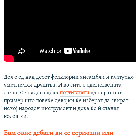
Дел е од над десет фолклорни ансамбли и културно
уметнички друштва. И во сите е единствената
жена. Се надева дека
поттикнати
од нејзиниот
пример што повеќе девојки ќе изберат да свират
некој народен инструмент и дека ќе ѝ станат
колешки.
Вам овие дебати ви се сериозни или