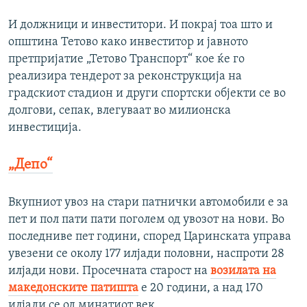
И должници и инвеститори. И покрај тоа што и
општина Тетово како инвеститор и јавното
претпријатие „Тетово Транспорт“ кое ќе го
реализира тендерот за реконструкција на
градскиот стадион и други спортски објекти се во
долгови, сепак, влегуваат во милионска
инвестиција.
„Депо“
Вкупниот увоз на стари патнички автомобили е за
пет и пол пати пати поголем од увозот на нови. Во
последниве пет години, според Царинската управа
увезени се околу 177 илјади половни, наспроти 28
илјади нови. Просечната старост на
возилата на
македонските патишта
е 20 години, а над 170
илјади се од минатиот век.