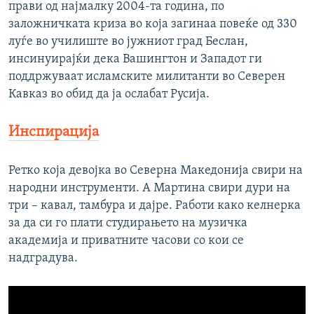
прави од најмалку 2004-та година, по
заложничката криза во која загинаа повеќе од 330
луѓе во училиште во јужниот град Беслан,
инсинуирајќи дека Вашингтон и Западот ги
поддржуваат исламските милитанти во Северен
Кавказ во обид да ја ослабат Русија.
Инспирација
Ретко која девојка во Северна Македонија свири на
народни инструменти. А Мартина свири дури на
три – кавал, тамбура и дајре. Работи како келнерка
за да си го плати студирањето на музичка
академија и приватните часови со кои се
надградува.