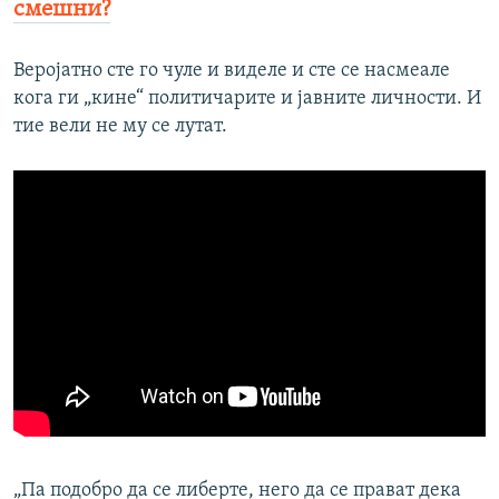
смешни?
Веројатно сте го чуле и виделе и сте се насмеале
кога ги „кине“ политичарите и јавните личности. И
тие вели не му се лутат.
„Па подобро да се либерте, него да се прават дека