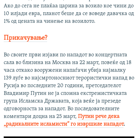
Ако до сега не плаќаа царина за возило кое чини до
10 илјади евра, планот беше да се воведе давачка од
1% од цената на чинење на возилото.
Прикачување?
Во своите први изјави по нападот во концертната
сала во близина на Москва на 22 март, повеќе од 18
часа откако вооружени напаѓачи убија најмалку
139 луѓе во најсмртоносниот терористички напад во
Русија во последните 20 години, претседателот
Владимир Путин не ја спомна екстремистичката
група Исламска Државата, која веќе ја презеде
одговорноста за нападот. Во последователните
коментари доцна на 25 март,
Путин рече дека
„радикалните исламисти“ го извршиле нападот
.