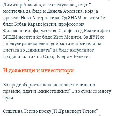
s
d
Димитар Апасиев, а се очекува во „кецот“
s
e
носителка да биде и Данела Арсовска, која ја
l
презеде Нова Алтернатива. Од ЗНАМ носител ќе
i
биде Бобан Карапејовски, професор на
d
Филолошкиот факултет во Скопје, а од Коалицијата
e
ВРЕДИ носител ќе биде Изет Меџити. За ДУИ се
шпекулира дека еден од можните носители на
листата во „единицата“ да биде актуелниот
градоначалник на Сарај, Блерим Беџети.
И должници и инвеститори
Во предизборието, како по некое непишано
правило, идат и „инвестициите“... во суми со многу
нули.
Oпштина Тетово преку ЈП „Транспорт Тетово“