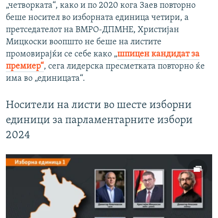
„четворката“, како и по 2020 кога Заев повторно
беше носител во изборната единица четири, а
претседателот на ВМРО-ДПМНЕ, Христијан
Мицкоски воопшто не беше на листите
промовирајќи се себе како „
шпицен кандидат за
премиер“
, сега лидерска пресметката повторно ќе
има во „единицата“.
Носители на листи во шесте изборни
единици за парламентарните избори
2024