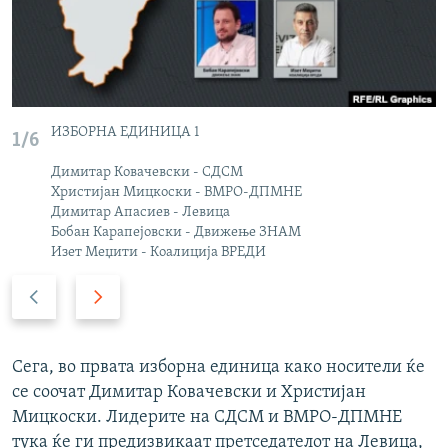
ИЗБОРНА ЕДИНИЦА 1
1/6
Димитар Ковачевски - СДСМ
Христијан Мицкоски - ВМРО-ДПМНЕ
Димитар Апасиев - Левица
Бобан Карапејовски - Движење ЗНАМ
Изет Меџити - Коалиција ВРЕДИ
P
N
r
e
e
x
v
t
Сега, во првата изборна единица
како носители ќе
i
s
се соочат Димитар Ковачевски и Христијан
o
l
Мицкоски. Лидерите на СДСМ и ВМРО-ДПМНЕ
u
i
тука ќе ги предизвикаат претседателот на Левица,