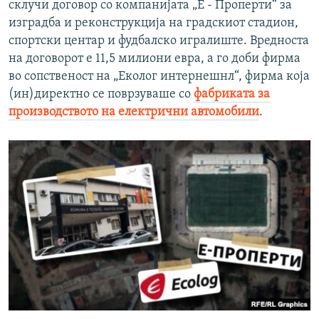
склучи договор со компанијата „Е - Проперти“ за
изградба и реконструкција на градскиот стадион,
спортски центар и фудбалско игралиште. Вредноста
на договорот е 11,5 милиони евра, а го доби фирма
во сопственост на „Еколог интернешнл“, фирма која
(ин)директно се поврзуваше со
фабриката за
производството на електрични автомобили
.