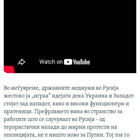
Во меѓувреме, државните медиуми во Русија
жестоко ја „играа“ идејата дека Украина и Западот
стојат зад нападот, како и високи функционери и
пратеници. Префрлањето вина во странство за
работите што се случуваат во Русија - од
терористички напади до мирни протести на
опозицијата, не е ништо ново за Путин. Тој тоа го