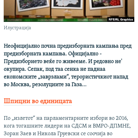
РСЕ веб страници
Илустрација
Неофицијално почна предизборната кампања пред
предизборната кампања. Официјално -
Предизборието веќе го живееме. И редовно не'
окупира. Сепак, под таа сенка не паднаа
економските „заврзлами“, терористичкиот напад
во Москва, резолуциите за Газа...
Шпицни во единицата
По „излетот“ на парламентарните избори во 2016,
кога тогашните лидери на СДСМ и ВМРО-ДПМНЕ,
Зоран Заев и Никола Груевски се соочија во