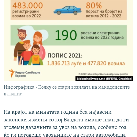
Инфографика - Колку се стари возилата на македонските
патишта
На крајот на минатата година беа најавени
законски измени со кој Владата имаше план да ги
зголеми давачките за увоз на возила, особено тоа
ќе ги погодеше увозниците на стари автомобили.