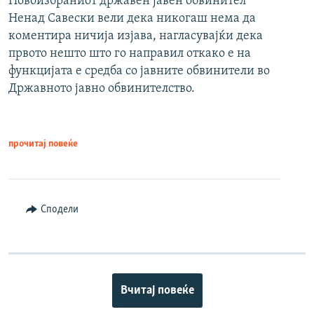
Новоизбраниот државен јавен обвинител
Ненад Савески вели дека никогаш нема да
коментира ничија изјава, нагласувајќи дека
првото нешто што го направил откако е на
функцијата е средба со јавните обвинители во
Државното јавно обвинителство.
прочитај повеќе
Сподели
Вчитај повеќе