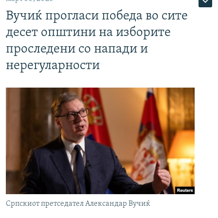
Вучиќ прогласи победа во сите
десет општини на изборите
проследени со напади и
нерегуларности
Српскиот претседател Александар Вучиќ