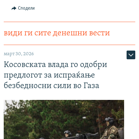
Сподели
види ги сите денешни вести
март 30, 2026
Косовската влада го одобри
предлогот за испраќање
безбедносни сили во Газа