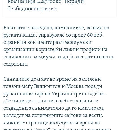
компанија „Сајтрокс“ поради
безбедносен ризик
Како што е наведено, компаниите, во име на
руската влада, управувале со преку 60 веб-
страници кои имитираат медиумски
организации користејќи лажни профили на
социјалните медиуми за да ја засилат нивната
содржина.
Санкциите доаѓаат во време на засилени
тензии меѓу Вашингтон и Москва поради
руската инвазија на Украина трета година.
„Се чини дека лажните веб-страници се
создадени за внимателно да го имитираат
изгледот на легитимните сајтови за вести.
Лажните страници вклучуваа и врски до