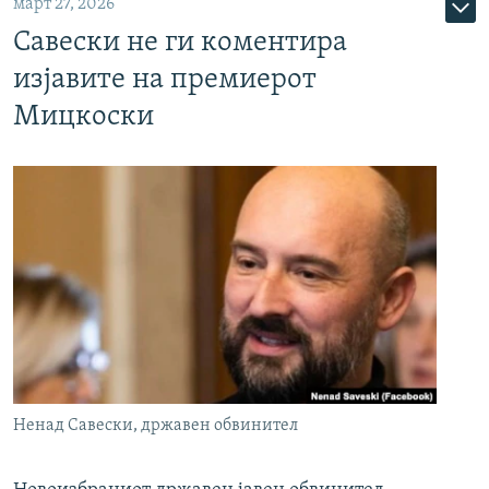
март 27, 2026
Савески не ги коментира
изјавите на премиерот
Мицкоски
Ненад Савески, државен обвинител