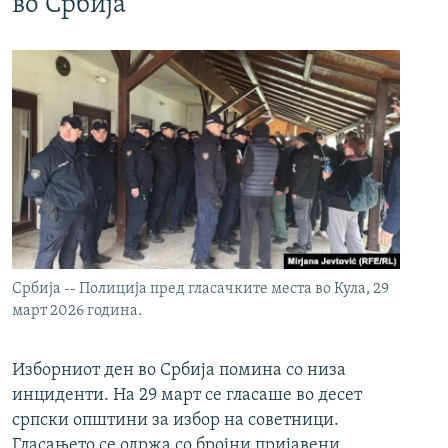
во Србија
Србија -- Полиција пред гласачките места во Кула, 29
март 2026 година.
Изборниот ден во Србија помина со низа
инциденти. На 29 март се гласаше во десет
српски општини за избор на советници.
Гласањето се одржа со бројни пријавени