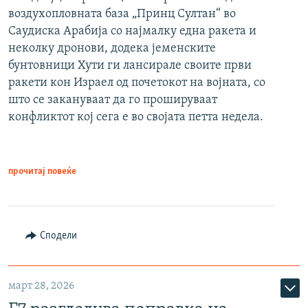
воздухопловната база „Принц Султан“ во
Саудиска Арабија со најмалку една ракета и
неколку дронови, додека јеменските
бунтовници Хути ги лансирале своите први
ракети кон Израел од почетокот на војната, со
што се закануваат да го прошируваат
конфликтот кој сега е во својата петта недела.
прочитај повеќе
Сподели
март 28, 2026