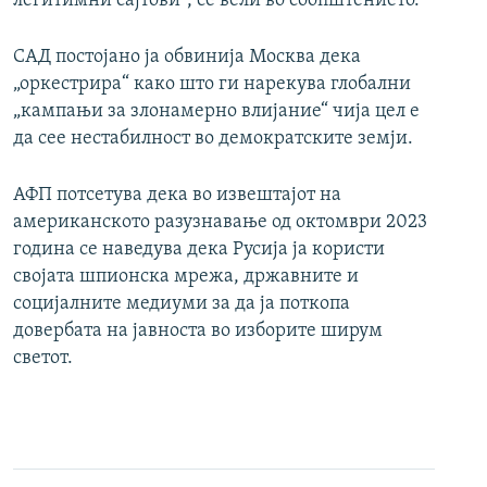
легитимни сајтови“, се вели во соопштението.
САД постојано ја обвинија Москва дека
„оркестрира“ како што ги нарекува глобални
„кампањи за злонамерно влијание“ чија цел е
да сее нестабилност во демократските земји.
АФП потсетува дека во извештајот на
американското разузнавање од октомври 2023
година се наведува дека Русија ја користи
својата шпионска мрежа, државните и
социјалните медиуми за да ја поткопа
довербата на јавноста во изборите ширум
светот.