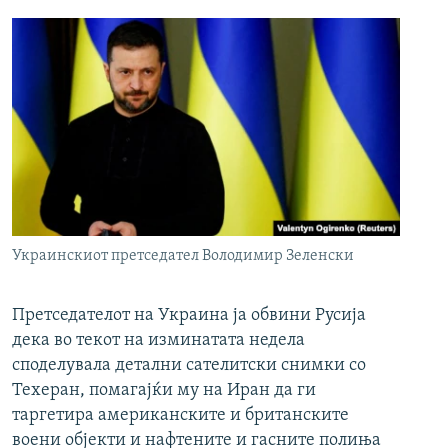
Украинскиот претседател Володимир Зеленски
Претседателот на Украина ја обвини Русија
дека во текот на изминатата недела
споделувала детални сателитски снимки со
Техеран, помагајќи му на Иран да ги
таргетира американските и британските
воени објекти и нафтените и гасните полиња