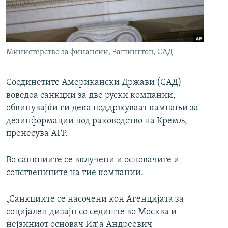
РСЕ веб страници
Министерство за финансии, Вашингтон, САД
Соединетите Американски Држави (САД)
воведоа санкции за две руски компании,
обвинувајќи ги дека поддржуваат кампањи за
дезинформации под раководство на Кремљ,
пренесува AFP.
Во санкциите се вклучени и основачите и
сопствениците на тие компании.
„Санкциите се насочени кон Агенцијата за
социјален дизајн со седиште во Москва и
нејзиниот основач Илја Андреевич