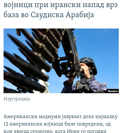
војници при ирански напад врз
база во Саудиска Арабија
Илустрација
Американски медиуми јавуваат дека најмалку
12 американски војници биле повредени, од
кои двајца сериозно, кога Иран го погодил