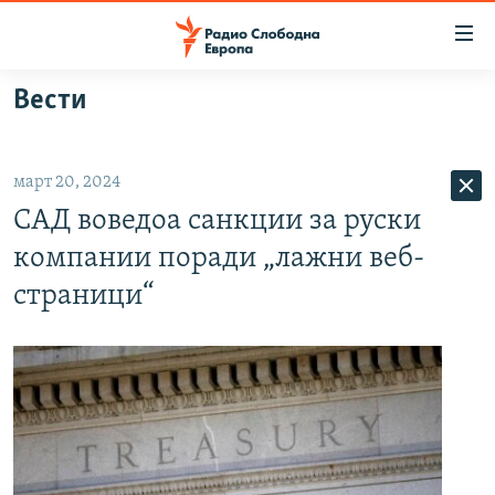
Достапни
линкови
Оди
Вести
на
МАКЕДОНИЈА
содржината
СВЕТ
Оди
март 20, 2024
ВИЗУЕЛНО
на
САД воведоа санкции за руски
главната
ВЕСТИ
навигација
компании поради „лажни веб-
ШТО ТРЕБА ДА ЗНАЕТЕ
Премини
страници“
на
ПРИЈАВИ СЕ ЗА ЊУЗЛЕТЕР
пребарување
ПОДКАСТ ЗОШТО?
СЛЕДЕТЕ НЕ