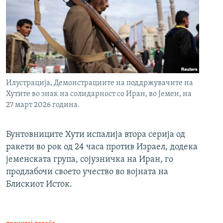
Илустрација, Демонстрациите на поддржувачите на
Хутите во знак на солидарност со Иран, во Јемен, на
27 март 2026 година.
Бунтовниците Хути испалија втора серија од
ракети во рок од 24 часа против Израел, додека
јеменската група, сојузничка на Иран, го
продлабочи своето учество во војната на
Блискиот Исток.