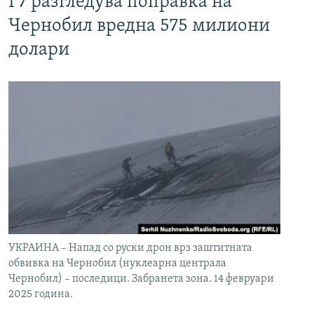
Г7 разгледува поправка на
Чернобил вредна 575 милиони
долари
УКРАИНА – Напад со руски дрон врз заштитната
обвивка на Чернобил (нуклеарна централа
Чернобил) – последици. Забранета зона. 14 февруари
2025 година.