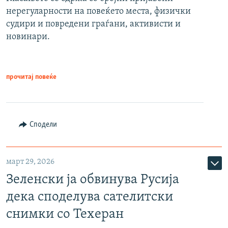
нерегуларности на повеќето места, физички
судири и повредени граѓани, активисти и
новинари.
прочитај повеќе
Сподели
март 29, 2026
Зеленски ја обвинува Русија
дека споделува сателитски
снимки со Техеран