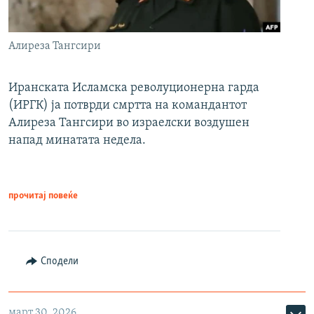
Алиреза Тангсири
Иранската Исламска револуционерна гарда
(ИРГК) ја потврди смртта на командантот
Алиреза Тангсири во израелски воздушен
напад минатата недела.
прочитај повеќе
Сподели
март 30, 2026