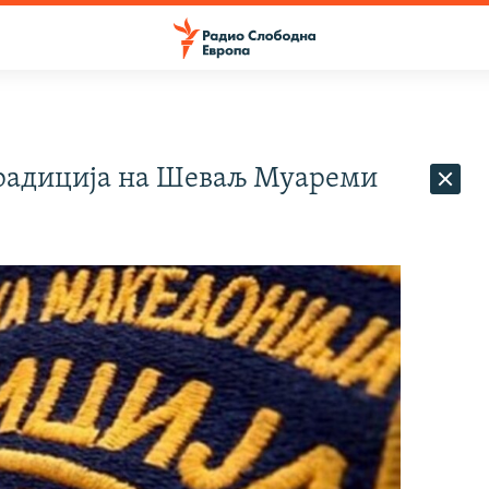
радиција на Шеваљ Муареми