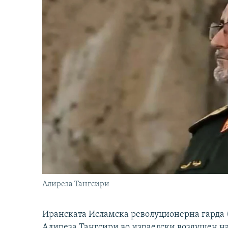
Алиреза Тангсири
Иранската Исламска револуционерна гарда (
Алиреза Тангсири во израелски воздушен н