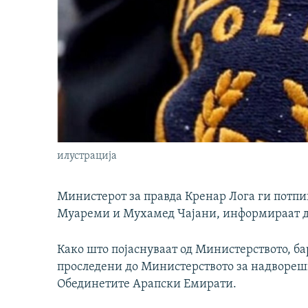
илустрација
Министерот за правда Кренар Лога ги потп
Муареми и Мухамед Чајани, информираат де
Како што појаснуваат од Министерството, ба
проследени до Министерството за надвореш
Обединетите Арапски Емирати.