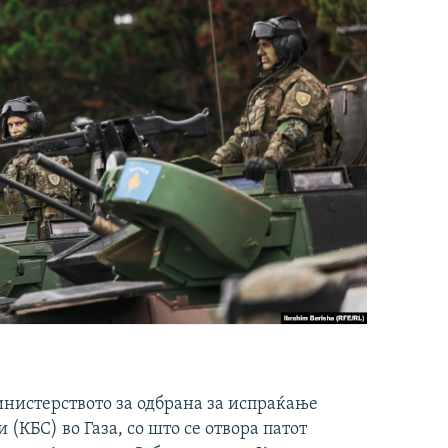
инистерството за одбрана за испраќање
(КБС) во Газа, со што се отвора патот