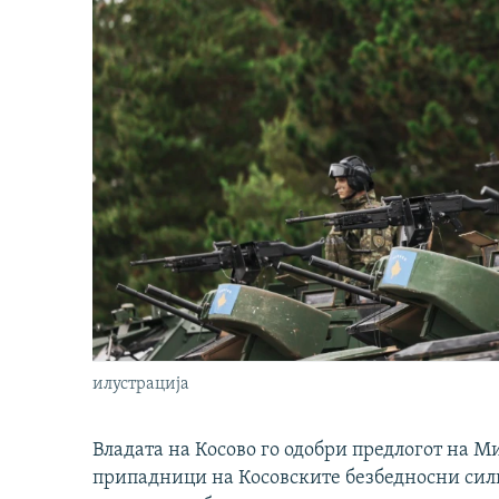
илустрација
Владата на Косово го одобри предлогот на М
припадници на Косовските безбедносни сили 