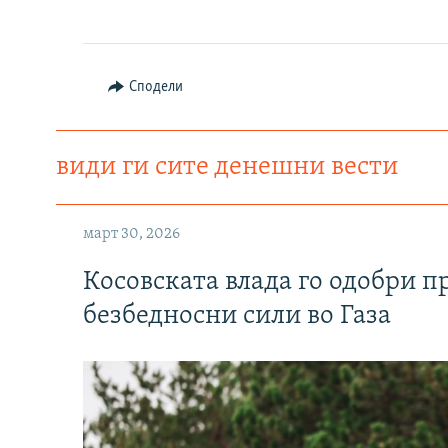
Сподели
види ги сите денешни вести
март 30, 2026
Косовската влада го одобри п
безбедносни сили во Газа