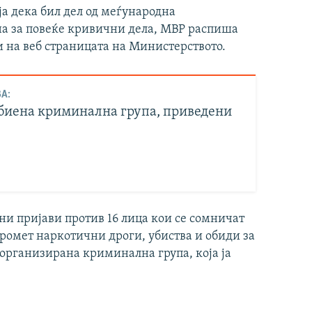
а дека бил дел од меѓународна
а за повеќе кривични дела, МВР распиша
и на веб страницата на Министерството.
А:
биена криминална група, приведени
ни пријави против 16 лица кои се сомничат
промет наркотични дроги, убиства и обиди за
 организирана криминална група, која ја