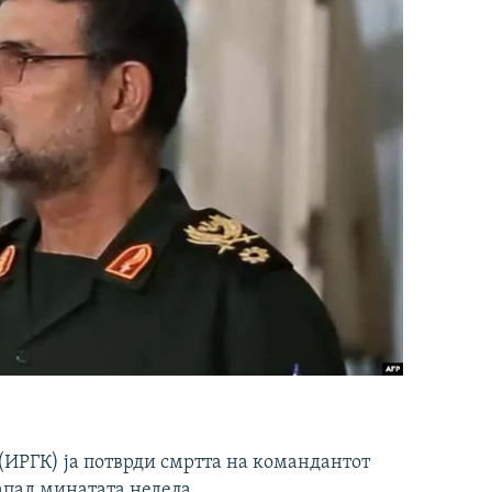
ИРГК) ја потврди смртта на командантот
апад минатата недела.