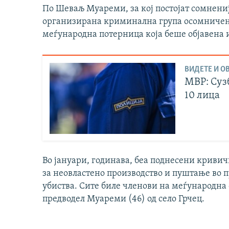
По Шеваљ Муареми, за кој постојат сомнениј
организирана криминална група осомничен
меѓународна потерница која беше објавена 
ВИДЕТЕ И ОВ
МВР: Суз
10 лица
Во јануари, годинава, беа поднесени кривич
за неовластено производство и пуштање во 
убиства. Сите биле членови на меѓународна
предводел Муареми (46) од село Грчец.