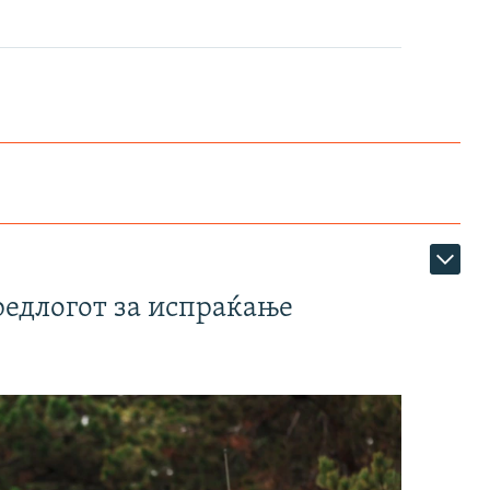
редлогот за испраќање