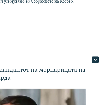
 и усвојување во Собранието на Косово.
омандантот на морнарицата на
арда