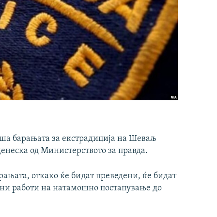
иша барањата за екстрадиција на Шеваљ
неска од Министерството за правда.
рањата, откако ќе бидат преведени, ќе бидат
ни работи на натамошно постапување до