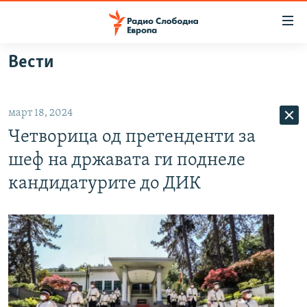
Достапни
линкови
Оди
Вести
на
МАКЕДОНИЈА
содржината
СВЕТ
Оди
март 18, 2024
ВИЗУЕЛНО
на
Четворица од претенденти за
главната
ВЕСТИ
навигација
шеф на државата ги поднеле
ШТО ТРЕБА ДА ЗНАЕТЕ
Премини
кандидатурите до ДИК
на
ПРИЈАВИ СЕ ЗА ЊУЗЛЕТЕР
пребарување
ПОДКАСТ ЗОШТО?
СЛЕДЕТЕ НЕ