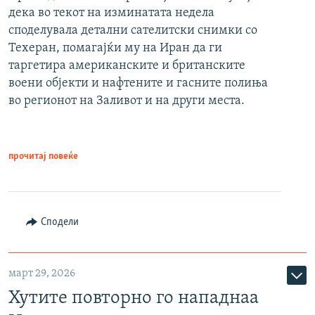
дека во текот на изминатата недела
споделувала детални сателитски снимки со
Техеран, помагајќи му на Иран да ги
таргетира американските и британските
воени објекти и нафтените и гасните полиња
во регионот на Заливот и на други места.
прочитај повеќе
Сподели
март 29, 2026
Хутите повторно го нападнаа