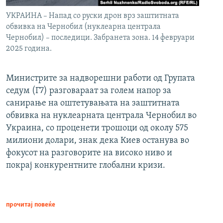
УКРАИНА – Напад со руски дрон врз заштитната
обвивка на Чернобил (нуклеарна централа
Чернобил) – последици. Забранета зона. 14 февруари
2025 година.
Министрите за надворешни работи од Групата
седум (Г7) разговараат за голем напор за
санирање на оштетувањата на заштитната
обвивка на нуклеарната централа Чернобил во
Украина, со проценети трошоци од околу 575
милиони долари, знак дека Киев останува во
фокусот на разговорите на високо ниво и
покрај конкурентните глобални кризи.
прочитај повеќе