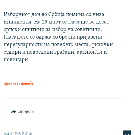
Изборниот ден во Србија помина со низа
инциденти. На 29 март се гласаше во десет
српски општини за избор на советници.
Гласањето се одржа со бројни пријавени
нерегуларности на повеќето места, физички
судири и повредени граѓани, активисти и
новинари.
прочитај повеќе
Сподели
март 29, 2026