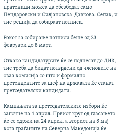
пратеници можеа да обезбедат само
Пендаровски и Силјановска-Давкова. Сепак, и
тие решија да собираат потписи.
Рокот за собирање потписи беше од 23
февруари до 8 март.
Откако кандидатурите ќе се поднесат до ДИК,
тие треба да бидат потврдени од членовите на
оваа комисија со што и формално
претендентите за шеф на државата ќе станат
претседателски кандидати.
Кампањата за претседателските избори ќе
започне на 4 април. Првиот круг од гласањето
ќе се одржи на 24 април, а вториот на 8 мај
кога граѓаните на Северна Македонија ќе