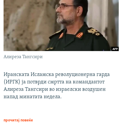
Алиреза Тангсири
Иранската Исламска револуционерна гарда
(ИРГК) ја потврди смртта на командантот
Алиреза Тангсири во израелски воздушен
напад минатата недела.
прочитај повеќе