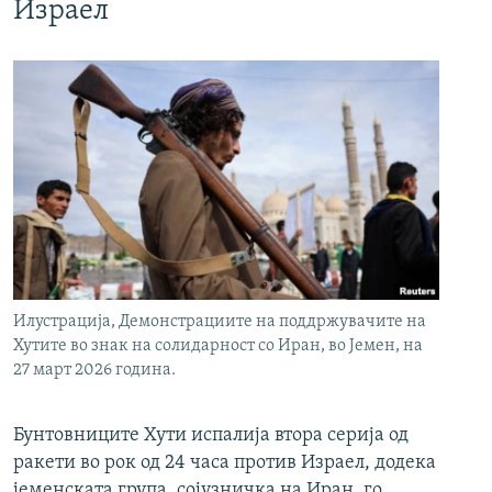
Израел
Илустрација, Демонстрациите на поддржувачите на
Хутите во знак на солидарност со Иран, во Јемен, на
27 март 2026 година.
Бунтовниците Хути испалија втора серија од
ракети во рок од 24 часа против Израел, додека
јеменската група, сојузничка на Иран, го