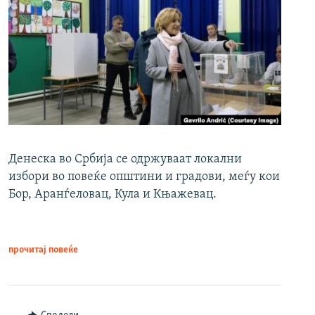
Денеска во Србија се одржуваат локални
избори во повеќе општини и градови, меѓу кои
Бор, Аранѓеловац, Кула и Књажевац.
прочитај повеќе