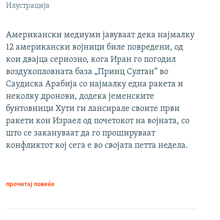
Илустрација
Американски медиуми јавуваат дека најмалку
12 американски војници биле повредени, од
кои двајца сериозно, кога Иран го погодил
воздухопловната база „Принц Султан“ во
Саудиска Арабија со најмалку една ракета и
неколку дронови, додека јеменските
бунтовници Хути ги лансирале своите први
ракети кон Израел од почетокот на војната, со
што се закануваат да го прошируваат
конфликтот кој сега е во својата петта недела.
прочитај повеќе