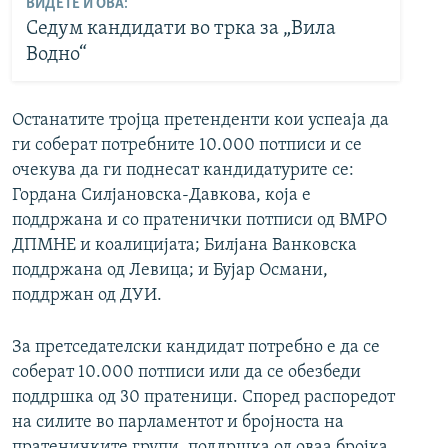
ВИДЕТЕ И ОВА:
Седум кандидати во трка за „Вила
Водно“
Останатите тројца претенденти кои успеаја да
ги соберат потребните 10.000 потписи и се
очекува да ги поднесат кандидатурите се:
Гордана Силјановска-Давкова, која е
поддржана и со пратенички потписи од ВМРО
ДПМНЕ и коалицијата; Билјана Ванковска
поддржана од Левица; и Бујар Османи,
поддржан од ДУИ.
За претседателски кандидат потребно е да се
соберат 10.000 потписи или да се обезбеди
поддршка од 30 пратеници. Според распоредот
на силите во парламентот и бројноста на
пратеничките групи, поддршка од оваа бројка