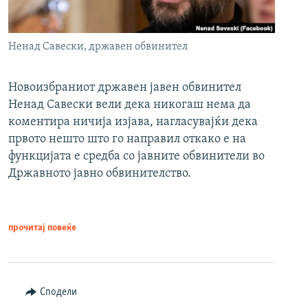
Ненад Савески, државен обвинител
Новоизбраниот државен јавен обвинител
Ненад Савески вели дека никогаш нема да
коментира ничија изјава, нагласувајќи дека
првото нешто што го направил откако е на
функцијата е средба со јавните обвинители во
Државното јавно обвинителство.
прочитај повеќе
Сподели