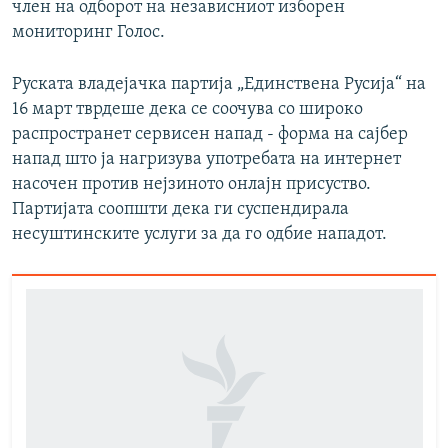
член на одборот на независниот изборен
мониторинг Голос.
Руската владејачка партија „Единствена Русија“ на
16 март тврдеше дека се соочува со широко
распространет сервисен напад - форма на сајбер
напад што ја нагризува употребата на интернет
насочен против нејзиното онлајн присуство.
Партијата соопшти дека ги суспендирала
несуштинските услуги за да го одбие нападот.