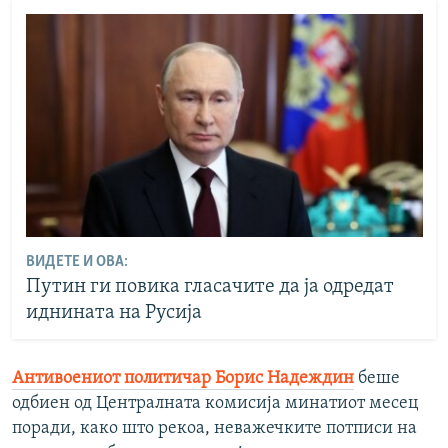
ВИДЕТЕ И ОВА:
Путин ги повика гласачите да ја одредат
иднината на Русија
Антивоениот политичар Борис Надеждин
беше
одбиен од Централната комисија минатиот месец
поради, како што рекоа, неважечките потписи на