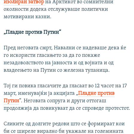
изолиран затвор
на Арктикот во сомнителни
околности додека отслужуваше политички
мотивирани казни.
„Пладне против Путин“
Пред неговата смрт, Навални се надеваше дека ќе
го искористи гласањето за да го покаже
незадоволството на јавноста и од војната и од
владеењето на Путин со железна тупаница.
Тој ги повика гласачите да гласаат во 12 часот на 17
март, именувајќи ја акцијата „
Пладне против
Путин
“. Неговата сопруга и други оттогаш
продолжија да повикуваат да се спроведе протестот.
Сликите од долгите редови што се формираат кои
би се ширеле вирално би укажале на големината