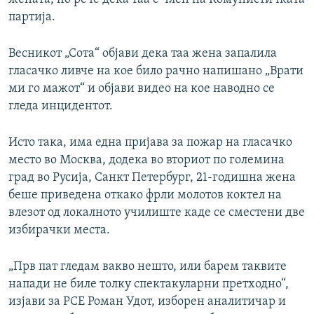
партија.
Весникот „Сота“ објави дека таа жена запалила
гласачко ливче на кое било рачно напишано „Врати
ми го мажот“ и објави видео на кое наводно се
гледа инцидентот.
Исто така, има една пријава за пожар на гласачко
место во Москва, додека во вториот по големина
град во Русија, Санкт Петербург, 21-годишна жена
беше приведена откако фрли молотов коктел на
влезот од локалното училиште каде се сместени две
избирачки места.
„Прв пат гледам вакво нешто, или барем таквите
напади не биле толку спектакуларни претходно“,
изјави за РСЕ Роман Удот, изборен аналитичар и