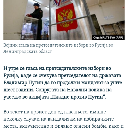
РСЕ веб страници
Војник гласа на претседателските избори во Русија во
Ленинградската област.
И утре се гласа на претседателските избори во
Русија, каде се очекува претседателот на државата
Владимир Путин да го продолжи мандатот за уште
шест години. Сопругата на Навални повика на
учество во акцијата „Пладне против Путин“.
Во текот на првиот ден од гласањето, имаше
неколку случаи на вандализам на избирачките
места, вклучително и фрлање огнени бомби, како и