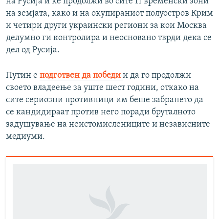
на Русија и ќе продолжи во сите 11 временски зони
на земјата, како и на окупираниот полуостров Крим
и четири други украински региони за кои Москва
делумно ги контролира и неосновано тврди дека се
дел од Русија.
Путин е
подготвен да победи
и да го продолжи
своето владеење за уште шест години, откако на
сите сериозни противници им беше забрането да
се кандидираат против него поради бруталното
задушување на неистомислениците и независните
медиуми.