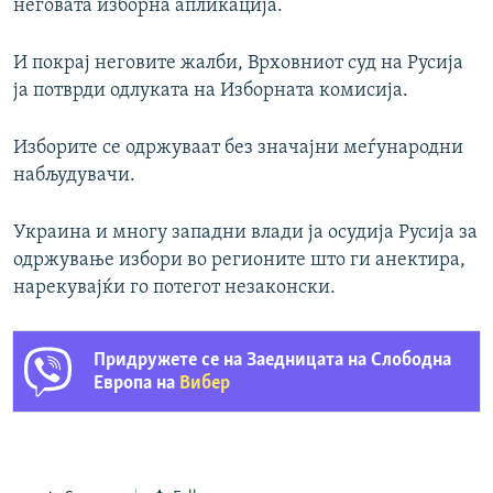
неговата изборна апликација.
И покрај неговите жалби, Врховниот суд на Русија
ја потврди одлуката на Изборната комисија.
Изборите се одржуваат без значајни меѓународни
набљудувачи.
Украина и многу западни влади ја осудија Русија за
одржување избори во регионите што ги анектира,
нарекувајќи го потегот незаконски.
Придружете се на Заедницата на Слободна
Европа на
Вибер