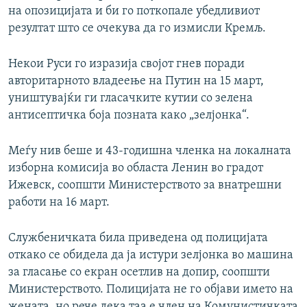
на опозицијата и би го поткопале убедливиот
резултат што се очекува да го измисли Кремљ.
Некои Руси го изразија својот гнев поради
авторитарното владеење на Путин на 15 март,
уништувајќи ги гласачките кутии со зелена
антисептичка боја позната како „зелјонка“.
Меѓу нив беше и 43-годишна членка на локалната
изборна комисија во областа Ленин во градот
Ижевск, соопшти Министерството за внатрешни
работи на 16 март.
Службеничката била приведена од полицијата
откако се обидела да ја истури зелјонка во машина
за гласање со екран осетлив на допир, соопшти
Министерството. Полицијата не го објави името на
жената, но рече дека таа е член на Комунистичката