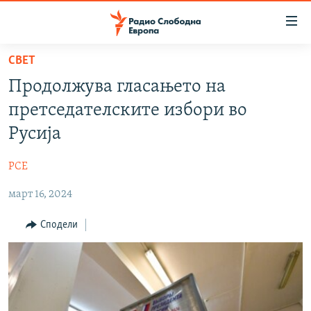
Достапни
линкови
Оди
СВЕТ
на
МАКЕДОНИЈА
Продолжува гласањето на
содржината
СВЕТ
Оди
претседателските избори во
ВИЗУЕЛНО
на
Русија
главната
ВЕСТИ
навигација
РСЕ
ШТО ТРЕБА ДА ЗНАЕТЕ
Премини
на
март 16, 2024
ПРИЈАВИ СЕ ЗА ЊУЗЛЕТЕР
пребарување
ПОДКАСТ ЗОШТО?
Сподели
СЛЕДЕТЕ НЕ