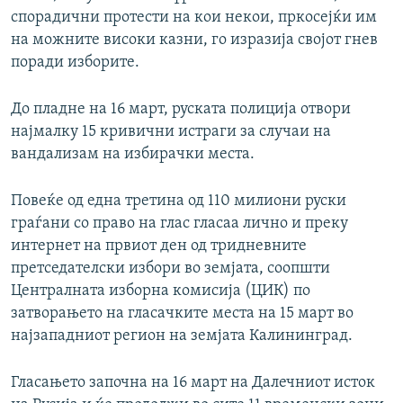
спорадични протести на кои некои, пркосејќи им
на можните високи казни, го изразија својот гнев
поради изборите.
До пладне на 16 март, руската полиција отвори
најмалку 15 кривични истраги за случаи на
вандализам на избирачки места.
Повеќе од една третина од 110 милиони руски
граѓани со право на глас гласаа лично и преку
интернет на првиот ден од тридневните
претседателски избори во земјата, соопшти
Централната изборна комисија (ЦИК) по
затворањето на гласачките места на 15 март во
најзападниот регион на земјата Калининград.
Гласањето започна на 16 март на Далечниот исток