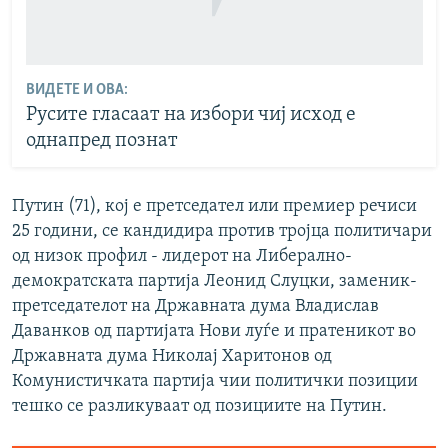
ВИДЕТЕ И ОВА:
Русите гласаат на избори чиј исход е
однапред познат
Путин (71), кој е претседател или премиер речиси
25 години, се кандидира против тројца политичари
од низок профил - лидерот на Либерално-
демократската партија Леонид Слуцки, заменик-
претседателот на Државната дума Владислав
Даванков од партијата Нови луѓе и пратеникот во
Државната дума Николај Харитонов од
Комунистичката партија чии политички позиции
тешко се разликуваат од позициите на Путин.