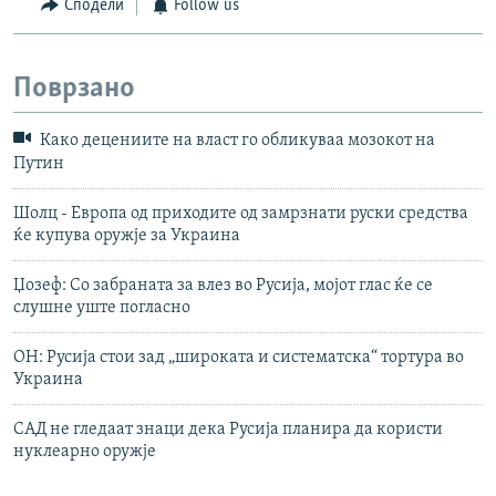
Сподели
Follow us
Поврзано
Како децениите на власт го обликуваа мозокот на
Путин
Шолц - Европа од приходите од замрзнати руски средства
ќе купува оружје за Украина
Џозеф: Со забраната за влез во Русија, мојот глас ќе се
слушне уште погласно
ОН: Русија стои зад „широката и систематска“ тортура во
Украина
САД не гледаат знаци дека Русија планира да користи
нуклеарно оружје