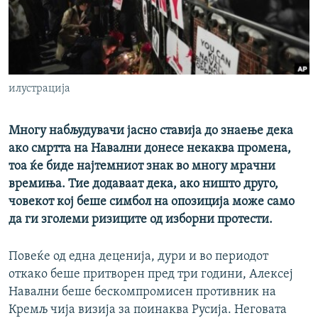
РСЕ веб страници
илустрација
Многу набљудувачи јасно ставија до знаење дека
ако смртта на Навални донесе некаква промена,
тоа ќе биде најтемниот знак во многу мрачни
времиња. Тие додаваат дека, ако ништо друго,
човекот кој беше симбол на опозиција може само
да ги зголеми ризиците од изборни протести.
Повеќе од една деценија, дури и во периодот
откако беше притворен пред три години, Алексеј
Навални беше бескомпромисен противник на
Кремљ чија визија за поинаква Русија. Неговата