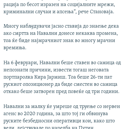
рација по бесот изразен на социјалните мрежи,
криминални случаи и апсења“, рече Становаја.
Многу набљудувачи јасно ставија до знаење дека
ако смртта на Навални донесе некаква промена,
тоа ќе биде најмрачниот знак во многу мрачни
времиња.
На 6 февруари, Навални беше ставен во самица од
непознати причини, извести тогаш неговата
портпаролка Кира Јармиш. Тоа беше 26-ти пат
рускиот опозиционер да биде сместен во самица
откако беше затворен пред повеќе од три години.
Навални за малку ќе умреше од труење со нервен
агенс во 2020 година, за што тој ги обвинува
руските безбедносни оперативци кои, како што
вели, дејствувале по наредба на Путин.