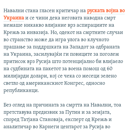
Навални стана гласен критичар на
руската војна во
Украина
и се чини дека неговата наводна смрт
немаше никакво влијание врз аспирациите на
Кремљ за инвазија. Но, одекот на смртните случаи
во странство може да игра улога во клучното
прашање за поддршката на Западот за одбраната
на Украина, засилувајќи ги повиците за поголем
притисок врз Русија што потенцијално би влијаело
на судбината на пакетот за воена помош од 60
милијарди долари, кој се чека со месеци зелено
светло од американскиот Конгрес, односно
републиканци.
Без оглед на причината за смртта на Навални, тоа
претставува предизвик за Путин и за земјата,
според Татјана Становаја, експерт од Кремљ и
аналитичар во Карнеги центарот за Русија во