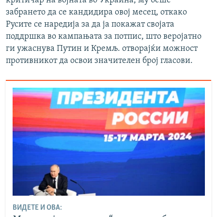
критичар на војната во Украина, му беше
забрането да се кандидира овој месец, откако
Русите се наредија за да ја покажат својата
поддршка во кампањата за потпис, што веројатно
ги ужаснува Путин и Кремљ. отворајќи можност
противникот да освои значителен број гласови.
ВИДЕТЕ И ОВА: