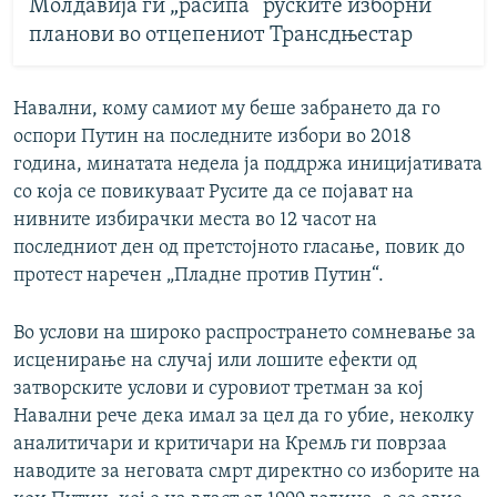
Молдавија ги „расипа“ руските изборни
планови во отцепениот Трансдњестар
Навални, кому самиот му беше забрането да го
оспори Путин на последните избори во 2018
година, минатата недела ја поддржа иницијативата
со која се повикуваат Русите да се појават на
нивните избирачки места во 12 часот на
последниот ден од претстојното гласање, повик до
протест наречен „Пладне против Путин“.
Во услови на широко распространето сомневање за
исценирање на случај или лошите ефекти од
затворските услови и суровиот третман за кој
Навални рече дека имал за цел да го убие, неколку
аналитичари и критичари на Кремљ ги поврзаа
наводите за неговата смрт директно со изборите на