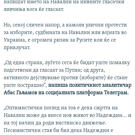
напишат името на Навални на нивните гласачки
ливчиња кога ќе гласаат.
Но, секој сличен напор, а камоли улични протести
за изборите, судбината на Навални или војната во
Украина, е огромен ризик за Русите кои ќе се
приклучат.
„Од една страна, луѓето сега ќе бидат уште помалку
подготвени да гласаат за Путин; од друга,
активното дејствување против (изборите) ќе стане
уште пострашно“,
напиша политичкиот аналитичар
Абас Гаљамов на социјалната платформа Телеграм.
„Оптимистички поглед на тоа е дека смртта на
Навални може да внесе нов живот во Надеждин... и
на тој начин да роди вистинско движење.
Песимистички став би бил дека Надеждин е