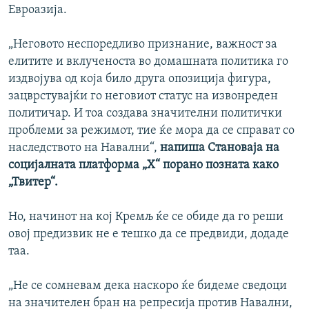
Евроазија.
„Неговото неспоредливо признание, важност за
елитите и вклученоста во домашната политика го
издвојува од која било друга опозиција фигура,
зацврстувајќи го неговиот статус на извонреден
политичар. И тоа создава значителни политички
проблеми за режимот, тие ќе мора да се справат со
наследството на Навални“,
напиша Становаја на
социјалната платформа „X“ порано позната како
„Твитер“.
Но, начинот на кој Кремљ ќе се обиде да го реши
овој предизвик не е тешко да се предвиди, додаде
таа.
„Не се сомневам дека наскоро ќе бидеме сведоци
на значителен бран на репресија против Навални,