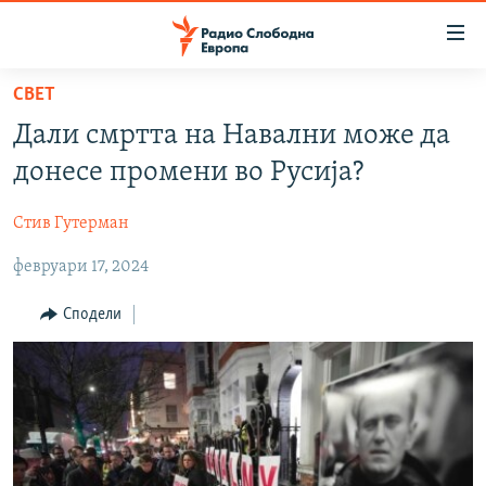
Достапни
линкови
Оди
СВЕТ
на
МАКЕДОНИЈА
Дали смртта на Навални може да
содржината
СВЕТ
Оди
донесе промени во Русија?
ВИЗУЕЛНО
на
главната
Стив Гутерман
ВЕСТИ
навигација
февруари 17, 2024
ШТО ТРЕБА ДА ЗНАЕТЕ
Премини
на
ПРИЈАВИ СЕ ЗА ЊУЗЛЕТЕР
Сподели
пребарување
ПОДКАСТ ЗОШТО?
СЛЕДЕТЕ НЕ