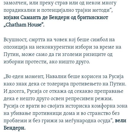
замолчен, или преку страв или од некои многу
порадикални и потенцијално трајни методи“,
изјави Саманта де Бендерн од британскиот
„Chatham House“.
Всушност, смртта на човек кој беше симбол на
опозиција на неконкурентни избори за време на
Путин, може само да ги зголеми ризиците од
изборни протести, ако ништо друго.
„Во еден момент, Навални беше корисен за Русија
како знак дека се толерира противењето на Путин.
И досега, Русија се откажа од секакво преправање
дека е нешто друго освен репресивен режим.
Русија се врати во својата историска комфорна зона
на убивање противници дома и во странство без
проблеми и без грижи за меѓународна осуда“,
вели
Бендерн.