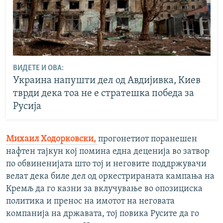
ВИДЕТЕ И ОВА:
Украина напушти дел од Авдијивка, Киев
тврди дека тоа не е стратешка победа за
Русија
Михаил Ходорковски,
прогонетиот поранешен
нафтен тајкун кој помина една деценија во затвор
по обвиненијата што тој и неговите поддржувачи
велат дека биле дел од оркестрираната кампања на
Кремљ да го казни за вклучување во опозициска
политика и пренос на имотот на неговата
компанија на државата, тој повика Русите да го