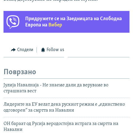
Придружете се на Заедницата на Слободна
Европа на
Вибер
Сподели
Follow us
Поврзано
Јулија Навалнаја - Не знаеме дали да веруваме во
страшната вест
Лидерите на ЕУ велат дека рускиот режим е „единствено
одговорен“ за смртта на Навални
ОН бараат од Русија веродостојна истрага за смртта на
Навални