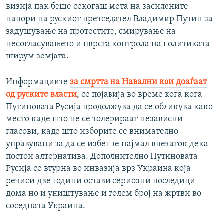
визија пак беше секогаш мета на засилените
напори на рускиот претседател Владимир Путин за
задушување на протестите, смирување на
несогласувањето и цврста контрола на политиката
ширум земјата.
Информациите
за смртта на Навални кои доаѓаат
од руските власти
, се појавија во време кога кога
Путиновата Русија продолжува да се обликува како
место каде што не се толерираат независни
гласови, каде што изборите се внимателно
управувани за да се избегне најмал впечаток дека
постои алтернатива. Дополнително Путиновата
Русија се втурна во инвазија врз Украина која
речиси две години остави сериозни последици
дома но и уништување и голем број на жртви во
соседната Украина.