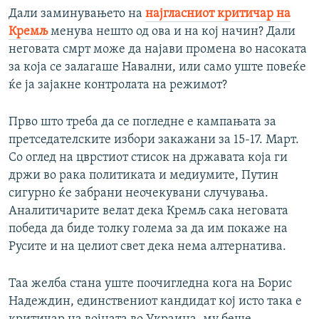
Дали заминувањето на
најгласниот критичар на
Кремљ
менува нешто од ова и на кој начин? Дали
неговата смрт може да најави промена во насоката
за која се залагаше Навални, или само уште повеќе
ќе ја зајакне контролата на режимот?
Прво што треба да се погледне е кампањата за
претседателските избори закажани за 15-17. Март.
Со оглед на цврстиот стисок на државата која ги
држи во рака политиката и медиумите, Путин
сигурно ќе забрани неочекувани случувања.
Аналитичарите велат дека Кремљ сака неговата
победа да биде толку голема за да им покаже на
Русите и на целиот свет дека нема алтернатива.
Таа желба стана уште поочигледна кога на Борис
Надеждин, единствениот кандидат кој исто така е