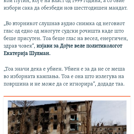
кои Путин, кој е на власт од 1999 година, а со овие
избори сака да обезбеди нов шестгодишен мандат.
„Во вторникот слушнав аудио снимка од неговиот
глас од едно од многуте судски рочишта каде што
беше присутен. Тоа беше глас на весел, енергичен,
здрав човек“,
изјави за Дојче веле политикологот
Екатерија Шулман.
„Тоа значи дека е убиен. Убиен е за да не се меша
во изборната кампања. Тоа е она што излегува на
површина и не може да се игнорира“, додаде таа.