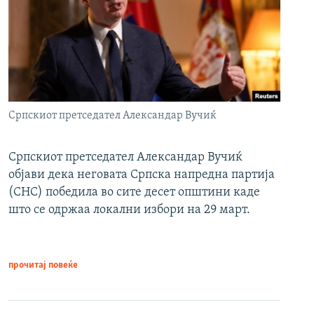
Српскиот претседател Александар Вучиќ
Српскиот претседател Александар Вучиќ
објави дека неговата Српска напредна партија
(СНС) победила во сите десет општини каде
што се одржаа локални избори на 29 март.
прочитај повеќе