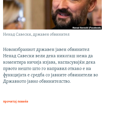
Ненад Савески, државен обвинител
Новоизбраниот државен јавен обвинител
Ненад Савески вели дека никогаш нема да
коментира ничија изјава, нагласувајќи дека
првото нешто што го направил откако е на
функцијата е средба со јавните обвинители во
Државното јавно обвинителство.
прочитај повеќе