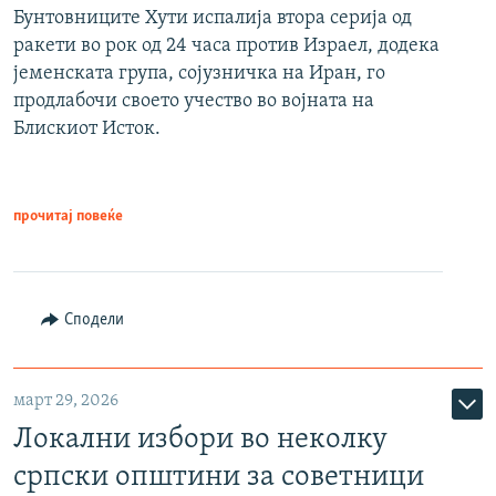
Бунтовниците Хути испалија втора серија од
ракети во рок од 24 часа против Израел, додека
јеменската група, сојузничка на Иран, го
продлабочи своето учество во војната на
Блискиот Исток.
прочитај повеќе
Сподели
март 29, 2026
Локални избори во неколку
српски општини за советници