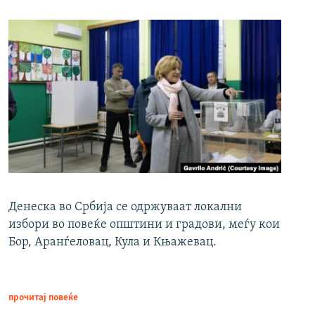
Денеска во Србија се одржуваат локални
избори во повеќе општини и градови, меѓу кои
Бор, Аранѓеловац, Кула и Књажевац.
прочитај повеќе