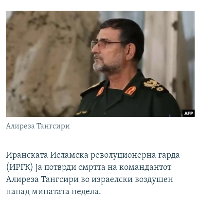
Алиреза Тангсири
Иранската Исламска револуционерна гарда
(ИРГК) ја потврди смртта на командантот
Алиреза Тангсири во израелски воздушен
напад минатата недела.