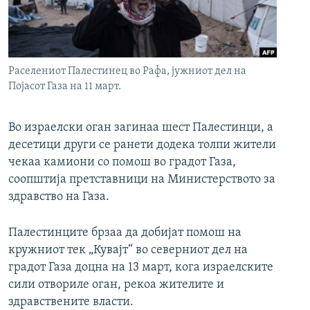
РСЕ веб страници
Раселениот Палестинец во Рафа, јужниот дел на
Појасот Газа на 11 март.
Во израелски оган загинаа шест Палестинци, а
десетици други се ранети додека толпи жители
чекаа камиони со помош во градот Газа,
соопштија претставници на Министерството за
здравство на Газа.
Палестинците брзаа да добијат помош на
кружниот тек „Кувајт“ во северниот дел на
градот Газа доцна на 13 март, кога израелските
сили отвориле оган, рекоа жителите и
здравствените власти.