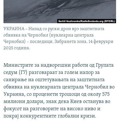
УКРАИНА – Напад со руски дрон врз заштитната
обвивка на Чернобил (нуклеарна централа
Чернобил) – последици. Забранета зона. 14 февруари
2025 година.
Министрите за надворешни работи од Групата
седум (Г7) разговараат за голем напор за
санирање на оштетувањата на заштитната
обвивка на нуклеарната централа Чернобил во
Украина, со проценети трошоци од околу 575
милиони долари, знак дека Киев останува во
фокусот на разговорите на високо ниво и
покрај конкурентните глобални кризи.