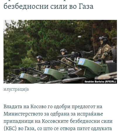
безбедносни сили во Газа
илустрација
Владата на Косово го одобри предлогот на
Министерството за одбрана за испраќање
припадници на Косовските безбедносни сили
(КБС) во Газа, со што се отвора патот одлуката