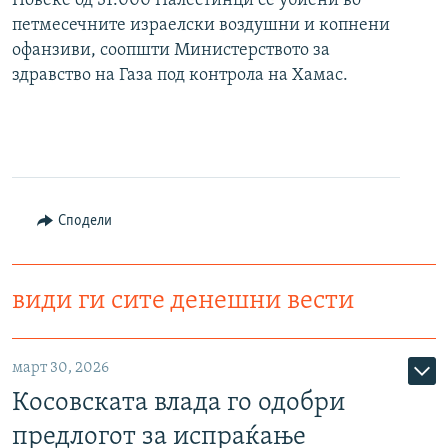
Повеќе од 31.000 Палестинци се убиени во
петмесечните израелски воздушни и копнени
офанзиви, соопшти Министерството за
здравство на Газа под контрола на Хамас.
Сподели
види ги сите денешни вести
март 30, 2026
Косовската влада го одобри
предлогот за испраќање