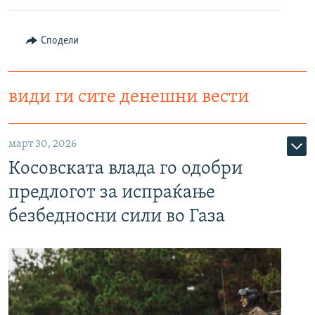
Сподели
види ги сите денешни вести
март 30, 2026
Косовската влада го одобри
предлогот за испраќање
безбедносни сили во Газа