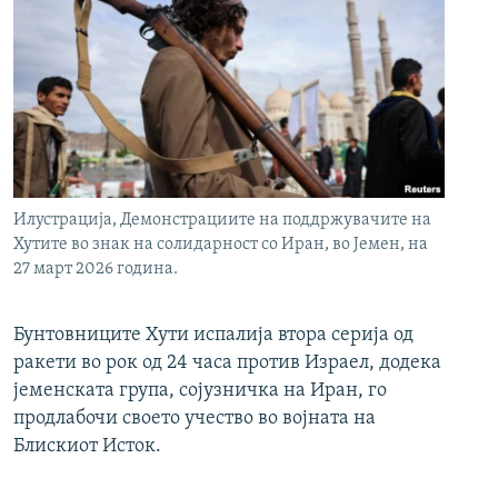
Илустрација, Демонстрациите на поддржувачите на
Хутите во знак на солидарност со Иран, во Јемен, на
27 март 2026 година.
Бунтовниците Хути испалија втора серија од
ракети во рок од 24 часа против Израел, додека
јеменската група, сојузничка на Иран, го
продлабочи своето учество во војната на
Блискиот Исток.