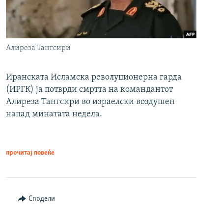
Алиреза Тангсири
Иранската Исламска револуционерна гарда
(ИРГК) ја потврди смртта на командантот
Алиреза Тангсири во израелски воздушен
напад минатата недела.
прочитај повеќе
Сподели