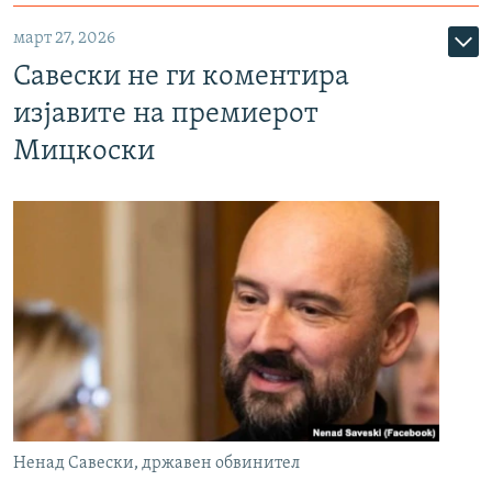
март 27, 2026
Савески не ги коментира
изјавите на премиерот
Мицкоски
Ненад Савески, државен обвинител