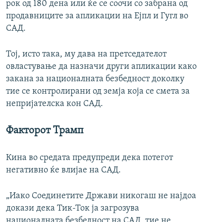
рок од 180 дена или ќе се соочи со забрана од
продавниците за апликации на Ејпл и Гугл во
САД.
Тој, исто така, му дава на претседателот
овластување да назначи други апликации како
закана за националната безбедност доколку
тие се контролирани од земја која се смета за
непријателска кон САД.
Факторот Трамп
Кина во средата предупреди дека потегот
негативно ќе влијае на САД.
„Иако Соединетите Држави никогаш не најдоа
докази дека Тик-Ток ја загрозува
националната безбедност на САД, тие не