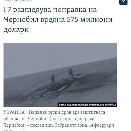
Г7 разгледува поправка на
Чернобил вредна 575 милиони
долари
УКРАИНА – Напад со руски дрон врз заштитната
обвивка на Чернобил (нуклеарна централа
Чернобил) – последици. Забранета зона. 14 февруари