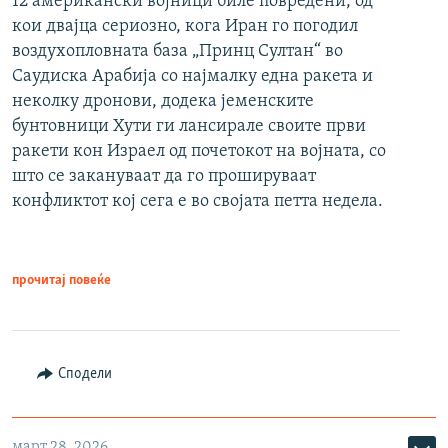
12 американски војници биле повредени, од
кои двајца сериозно, кога Иран го погодил
воздухопловната база „Принц Султан“ во
Саудиска Арабија со најмалку една ракета и
неколку дронови, додека јеменските
бунтовници Хути ги лансирале своите први
ракети кон Израел од почетокот на војната, со
што се закануваат да го прошируваат
конфликтот кој сега е во својата петта недела.
прочитај повеќе
Сподели
март 28, 2026