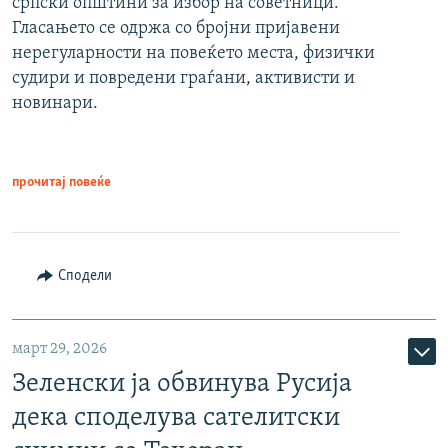
српски општини за избор на советници.
Гласањето се одржа со бројни пријавени
нерегуларности на повеќето места, физички
судири и повредени граѓани, активисти и
новинари.
прочитај повеќе
Сподели
март 29, 2026
Зеленски ја обвинува Русија
дека споделува сателитски