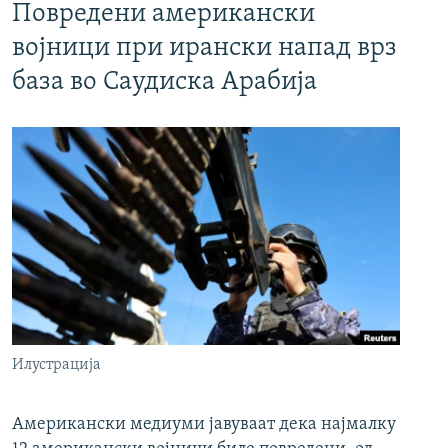
Повредени американски
војници при ирански напад врз
база во Саудиска Арабија
Илустрација
Американски медиуми јавуваат дека најмалку