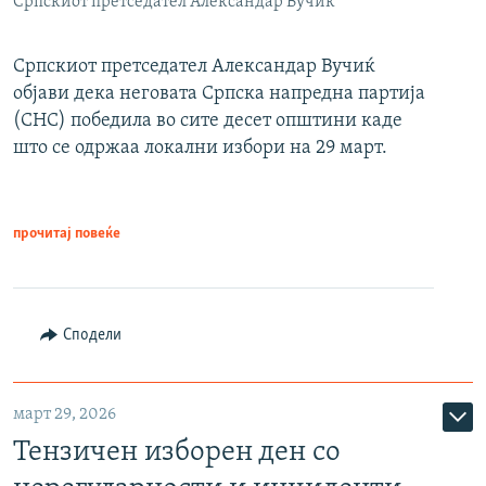
Српскиот претседател Александар Вучиќ
Српскиот претседател Александар Вучиќ
објави дека неговата Српска напредна партија
(СНС) победила во сите десет општини каде
што се одржаа локални избори на 29 март.
прочитај повеќе
Сподели
март 29, 2026
Тензичен изборен ден со