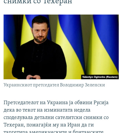
снимки со Техеран
Украинскиот претседател Володимир Зеленски
Претседателот на Украина ја обвини Русија
дека во текот на изминатата недела
споделувала детални сателитски снимки со
Техеран, помагајќи му на Иран да ги
таргетира американските и британските