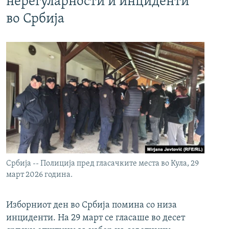
нерегуларности и инциденти
во Србија
Србија -- Полиција пред гласачките места во Кула, 29
март 2026 година.
Изборниот ден во Србија помина со низа
инциденти. На 29 март се гласаше во десет