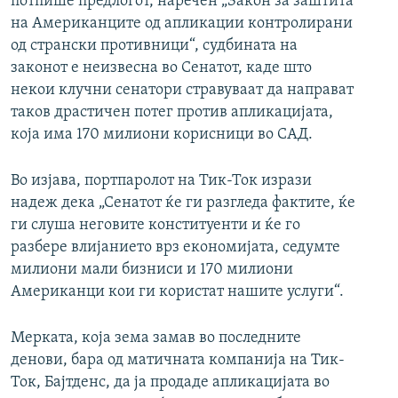
потпише предлогот, наречен „Закон за заштита
на Американците од апликации контролирани
од странски противници“, судбината на
законот е неизвесна во Сенатот, каде што
некои клучни сенатори стравуваат да направат
таков драстичен потег против апликацијата,
која има 170 милиони корисници во САД.
Во изјава, портпаролот на Тик-Ток изрази
надеж дека „Сенатот ќе ги разгледа фактите, ќе
ги слуша неговите конституенти и ќе го
разбере влијанието врз економијата, седумте
милиони мали бизниси и 170 милиони
Американци кои ги користат нашите услуги“.
Мерката, која зема замав во последните
денови, бара од матичната компанија на Тик-
Ток, Бајтденс, да ја продаде апликацијата во