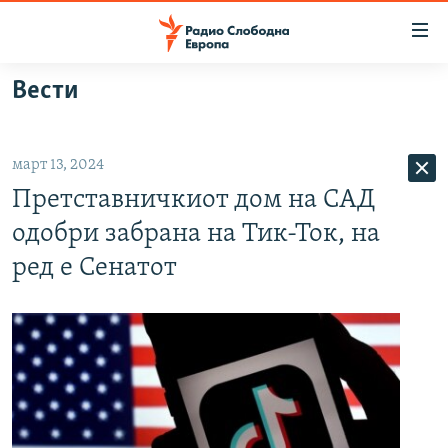
Достапни
линкови
Оди
Вести
на
МАКЕДОНИЈА
содржината
СВЕТ
Оди
март 13, 2024
ВИЗУЕЛНО
на
Претставничкиот дом на САД
главната
ВЕСТИ
навигација
одобри забрана на Тик-Ток, на
ШТО ТРЕБА ДА ЗНАЕТЕ
Премини
ред е Сенатот
на
ПРИЈАВИ СЕ ЗА ЊУЗЛЕТЕР
пребарување
ПОДКАСТ ЗОШТО?
СЛЕДЕТЕ НЕ