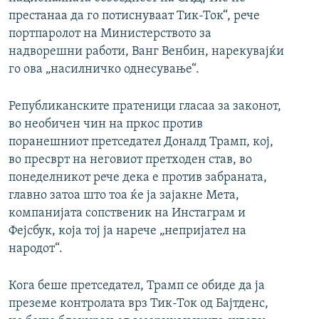
престанаа да го потиснуваат Тик-Ток“, рече
портпаролот на Министерството за
надворешни работи, Ванг Венбин, нарекувајќи
го ова „насилничко однесување“.
Републиканските пратеници гласаа за законот,
во необичен чин на пркос против
поранешниот претседател Доналд Трамп, кој,
во пресврт на неговиот претходен став, во
понеделникот рече дека е против забраната,
главно затоа што тоа ќе ја зајакне Мета,
компанијата сопственик на Инстаграм и
Фејсбук, која тој ја нарече „непријател на
народот“.
Кога беше претседател, Трамп се обиде да ја
преземе контролата врз Тик-Ток од Бајтденс,