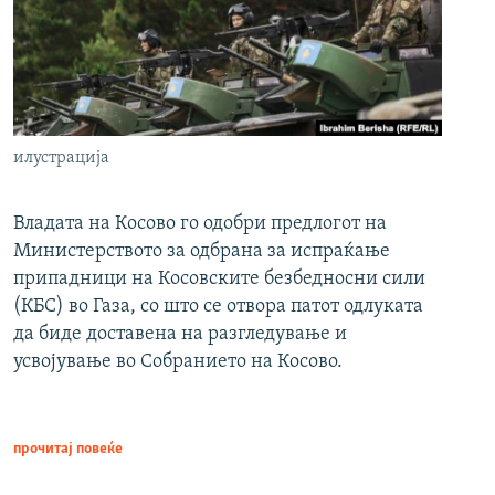
илустрација
Владата на Косово го одобри предлогот на
Министерството за одбрана за испраќање
припадници на Косовските безбедносни сили
(КБС) во Газа, со што се отвора патот одлуката
да биде доставена на разгледување и
усвојување во Собранието на Косово.
прочитај повеќе