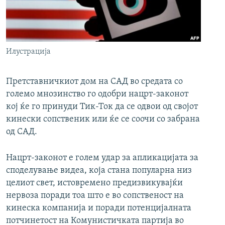
РСЕ веб страници
Илустрација
Претставничкиот дом на САД во средата со
големо мнозинство го одобри нацрт-законот
кој ќе го принуди Тик-Ток да се одвои од својот
кинески сопственик или ќе се соочи со забрана
од САД.
Нацрт-законот е голем удар за апликацијата за
споделување видеа, која стана популарна низ
целиот свет, истовремено предизвикувајќи
нервоза поради тоа што е во сопственост на
кинеска компанија и поради потенцијалната
потчинетост на Комунистичката партија во