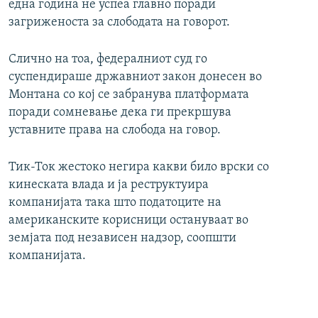
една година не успеа главно поради
загриженоста за слободата на говорот.
Слично на тоа, федералниот суд го
суспендираше државниот закон донесен во
Монтана со кој се забранува платформата
поради сомневање дека ги прекршува
уставните права на слобода на говор.
Тик-Ток жестоко негира какви било врски со
кинеската влада и ја реструктуира
компанијата така што податоците на
американските корисници остануваат во
земјата под независен надзор, соопшти
компанијата.