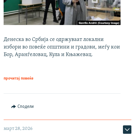
Денеска во Србија се одржуваат локални
избори во повеќе општини и градови, меѓу кои
Бор, Аранѓеловац, Кула и Књажевац.
прочитај повеќе
Сподели
март 28, 2026