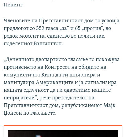
Пекинг.
Членовите на Претставничкиот дом го усвоија
предлогот со 352 гласа „за“ и 65 „против“, во
редок момент на единство во политички
поделениот Вашингтон.
„Денешното двопартиско гласање го покажува
противењето на Конгресот на обидите на
комунистичка Кина да ги шпионира и
манипулира Американците и ја сигнализира
нашата одлучност да ги одвратиме нашите
непријатели“, рече претседателот на
Претставничкиот дом, републиканецот Мајк
Џонсон по гласањето.