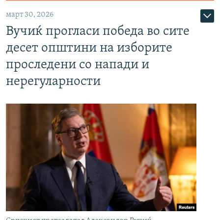
март 30, 2026
Вучиќ прогласи победа во сите
десет општини на изборите
проследени со напади и
нерегуларности