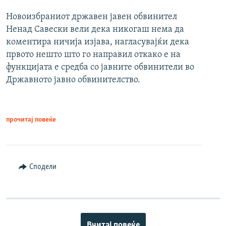
Новоизбраниот државен јавен обвинител
Ненад Савески вели дека никогаш нема да
коментира ничија изјава, нагласувајќи дека
првото нешто што го направил откако е на
функцијата е средба со јавните обвинители во
Државното јавно обвинителство.
прочитај повеќе
Сподели
Вчитај повеќе