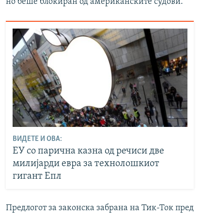
но беше блокиран од американските судови.
ВИДЕТЕ И ОВА:
ЕУ со парична казна од речиси две
милијарди евра за технолошкиот
гигант Епл
Предлогот за законска забрана на Тик-Ток пред