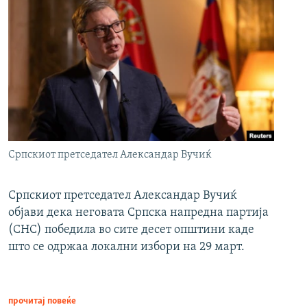
Српскиот претседател Александар Вучиќ
Српскиот претседател Александар Вучиќ
објави дека неговата Српска напредна партија
(СНС) победила во сите десет општини каде
што се одржаа локални избори на 29 март.
прочитај повеќе