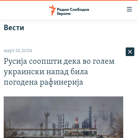
Достапни
линкови
Оди
Вести
на
МАКЕДОНИЈА
содржината
СВЕТ
Оди
март 13, 2024
ВИЗУЕЛНО
на
Русија соопшти дека во голем
главната
ВЕСТИ
навигација
украински напад била
ШТО ТРЕБА ДА ЗНАЕТЕ
Премини
погодена рафинерија
на
ПРИЈАВИ СЕ ЗА ЊУЗЛЕТЕР
пребарување
ПОДКАСТ ЗОШТО?
СЛЕДЕТЕ НЕ