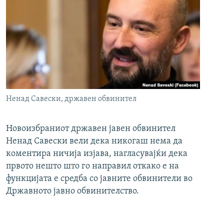
Ненад Савески, државен обвинител
Новоизбраниот државен јавен обвинител
Ненад Савески вели дека никогаш нема да
коментира ничија изјава, нагласувајќи дека
првото нешто што го направил откако е на
функцијата е средба со јавните обвинители во
Државното јавно обвинителство.