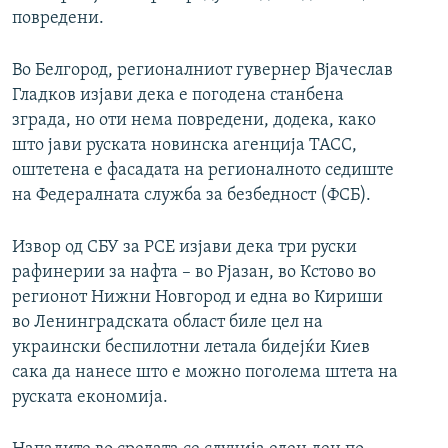
повредени.
Во Белгород, регионалниот гувернер Вјачеслав
Гладков изјави дека е погодена станбена
зграда, но оти нема повредени, додека, како
што јави руската новинска агенција ТАСС,
оштетена е фасадата на регионалното седиште
на Федералната служба за безбедност (ФСБ).
Извор од СБУ за РСЕ изјави дека три руски
рафинерии за нафта – во Рјазан, во Кстово во
регионот Нижни Новгород и една во Кириши
во Ленинградската област биле цел на
украински беспилотни летала бидејќи Киев
сака да нанесе што е можно поголема штета на
руската економија.