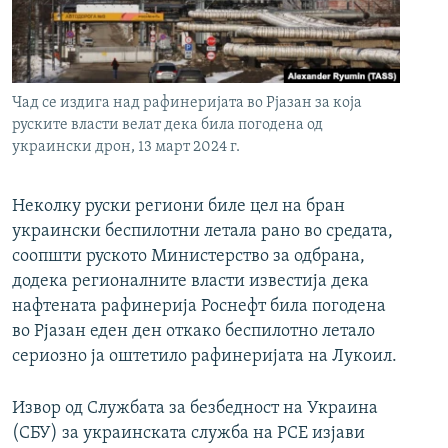
РСЕ веб страници
Чад се издига над рафинеријата во Рјазан за која
руските власти велат дека била погодена од
украински дрон, 13 март 2024 г.
Неколку руски региони биле цел на бран
украински беспилотни летала рано во средата,
соопшти руското Министерство за одбрана,
додека регионалните власти известија дека
нафтената рафинерија Роснефт била погодена
во Рјазан еден ден откако беспилотно летало
сериозно ја оштетило рафинеријата на Лукоил.
Извор од Службата за безбедност на Украина
(СБУ) за украинската служба на РСЕ изјави