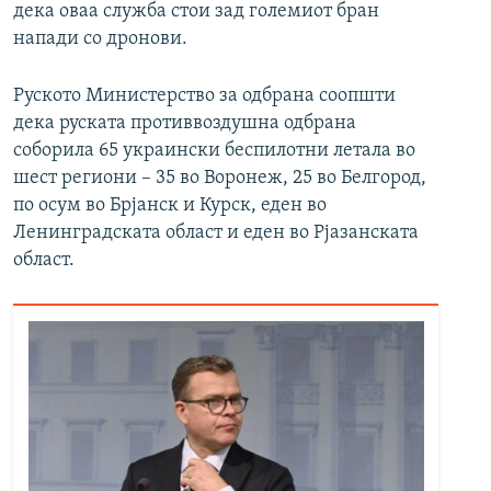
дека оваа служба стои зад големиот бран
напади со дронови.
Руското Министерство за одбрана соопшти
дека руската противвоздушна одбрана
соборила 65 украински беспилотни летала во
шест региони – 35 во Воронеж, 25 во Белгород,
по осум во Брјанск и Курск, еден во
Ленинградската област и еден во Рјазанската
област.