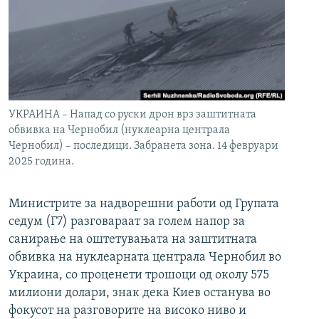
УКРАИНА – Напад со руски дрон врз заштитната
обвивка на Чернобил (нуклеарна централа
Чернобил) – последици. Забранета зона. 14 февруари
2025 година.
Министрите за надворешни работи од Групата
седум (Г7) разговараат за голем напор за
санирање на оштетувањата на заштитната
обвивка на нуклеарната централа Чернобил во
Украина, со проценети трошоци од околу 575
милиони долари, знак дека Киев останува во
фокусот на разговорите на високо ниво и