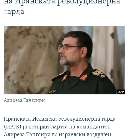
на Иранската револуционерна
гарда
Алиреза Тангсири
Иранската Исламска револуционерна гарда
(ИРГК) ја потврди смртта на командантот
Алиреза Тангсири во израелски воздушен