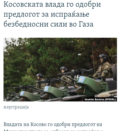
Косовската влада го одобри
предлогот за испраќање
безбедносни сили во Газа
илустрација
Владата на Косово го одобри предлогот на