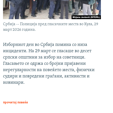
Србија -- Полиција пред гласачките места во Кула, 29
март 2026 година.
Изборниот ден во Србија помина со низа
инциденти. На 29 март се гласаше во десет
српски општини за избор на советници.
Гласањето се одржа со бројни пријавени
нерегуларности на повеќето места, физички
судири и повредени граѓани, активисти и
новинари.
прочитај повеќе