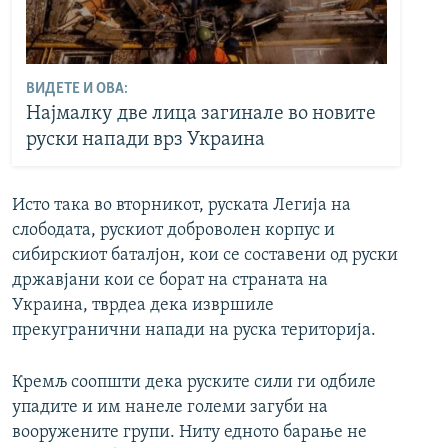
ВИДЕТЕ И ОВА:
Најмалку две лица загинале во новите
руски напади врз Украина
Исто така во вторникот, руската Легија на
слободата, рускиот доброволен корпус и
сибирскиот баталјон, кои се составени од руски
државјани кои се борат на страната на
Украина, тврдеа дека извршиле
прекугранични напади на руска територија.
Кремљ соопшти дека руските сили ги одбиле
упадите и им нанеле големи загуби на
вооружените групи. Ниту едното барање не