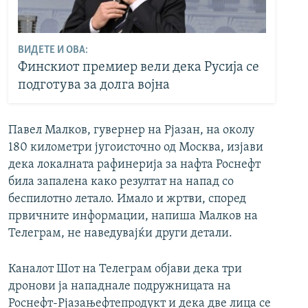
ВИДЕТЕ И ОВА:
Финскиот премиер вели дека Русија се
подготува за долга војна
Павел Малков, гувернер на Рјазан, на околу
180 километри југоисточно од Москва, изјави
дека локалната рафинерија за нафта Роснефт
била запалена како резултат на напад со
беспилотно летало. Имало и жртви, според
првичните информации, напиша Малков на
Телеграм, не наведувајќи други детали.
Каналот Шот на Телеграм објави дека три
дронови ја нападнале подружницата на
Роснефт-Рјазањефтепродукт и дека две лица се