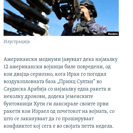
Илустрација
Американски медиуми јавуваат дека најмалку
12 американски војници биле повредени, од
кои двајца сериозно, кога Иран го погодил
воздухопловната база „Принц Султан“ во
Саудиска Арабија со најмалку една ракета и
неколку дронови, додека јеменските
бунтовници Хути ги лансирале своите први
ракети кон Израел од почетокот на војната, со
што се закануваат да го прошируваат
конфликтот кој сега е во својата петта недела.