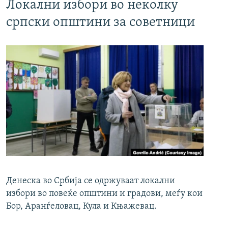
Локални избори во неколку
српски општини за советници
Денеска во Србија се одржуваат локални
избори во повеќе општини и градови, меѓу кои
Бор, Аранѓеловац, Кула и Књажевац.