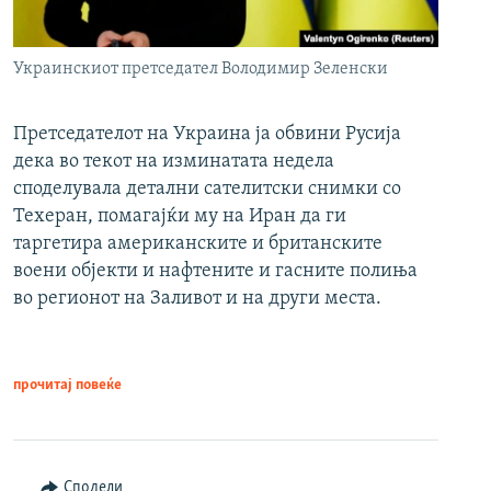
Украинскиот претседател Володимир Зеленски
Претседателот на Украина ја обвини Русија
дека во текот на изминатата недела
споделувала детални сателитски снимки со
Техеран, помагајќи му на Иран да ги
таргетира американските и британските
воени објекти и нафтените и гасните полиња
во регионот на Заливот и на други места.
прочитај повеќе
Сподели