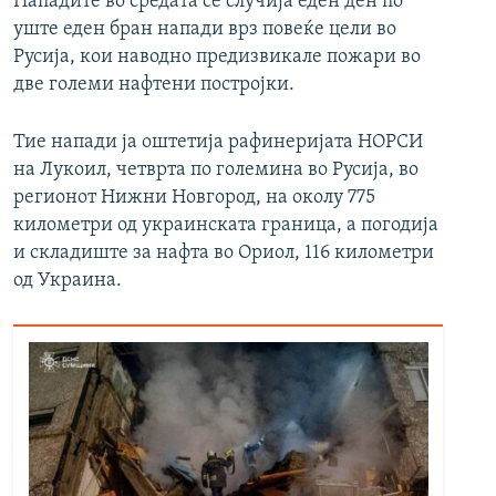
Нападите во средата се случија еден ден по
уште еден бран напади врз повеќе цели во
Русија, кои наводно предизвикале пожари во
две големи нафтени постројки.
Тие напади ја оштетија рафинеријата НОРСИ
на Лукоил, четврта по големина во Русија, во
регионот Нижни Новгород, на околу 775
километри од украинската граница, а погодија
и складиште за нафта во Ориол, 116 километри
од Украина.