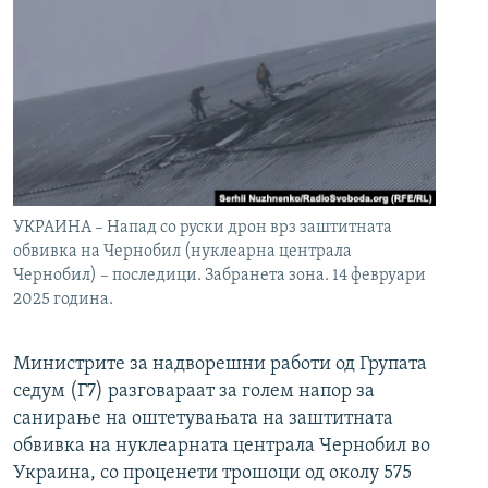
УКРАИНА – Напад со руски дрон врз заштитната
обвивка на Чернобил (нуклеарна централа
Чернобил) – последици. Забранета зона. 14 февруари
2025 година.
Министрите за надворешни работи од Групата
седум (Г7) разговараат за голем напор за
санирање на оштетувањата на заштитната
обвивка на нуклеарната централа Чернобил во
Украина, со проценети трошоци од околу 575