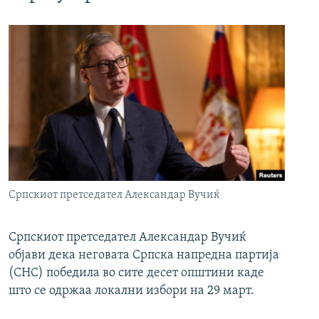
Српскиот претседател Александар Вучиќ
Српскиот претседател Александар Вучиќ
објави дека неговата Српска напредна партија
(СНС) победила во сите десет општини каде
што се одржаа локални избори на 29 март.