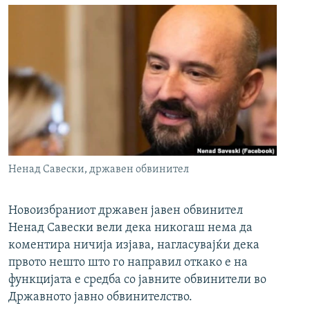
Ненад Савески, државен обвинител
Новоизбраниот државен јавен обвинител
Ненад Савески вели дека никогаш нема да
коментира ничија изјава, нагласувајќи дека
првото нешто што го направил откако е на
функцијата е средба со јавните обвинители во
Државното јавно обвинителство.