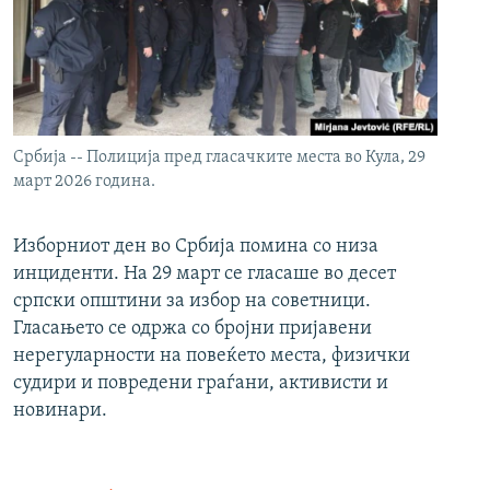
Србија -- Полиција пред гласачките места во Кула, 29
март 2026 година.
Изборниот ден во Србија помина со низа
инциденти. На 29 март се гласаше во десет
српски општини за избор на советници.
Гласањето се одржа со бројни пријавени
нерегуларности на повеќето места, физички
судири и повредени граѓани, активисти и
новинари.