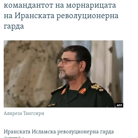
командантот на морнарицата
на Иранската револуционерна
гарда
Алиреза Тангсири
Иранската Исламска револуционерна гарда