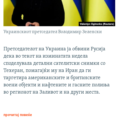
Украинскиот претседател Володимир Зеленски
Претседателот на Украина ја обвини Русија
дека во текот на изминатата недела
споделувала детални сателитски снимки со
Техеран, помагајќи му на Иран да ги
таргетира американските и британските
воени објекти и нафтените и гасните полиња
во регионот на Заливот и на други места.
прочитај повеќе