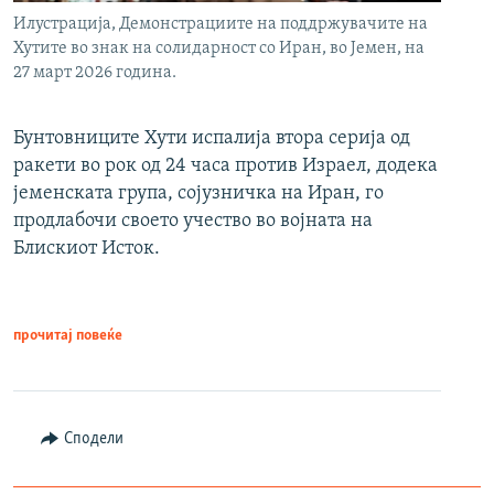
Илустрација, Демонстрациите на поддржувачите на
Хутите во знак на солидарност со Иран, во Јемен, на
27 март 2026 година.
Бунтовниците Хути испалија втора серија од
ракети во рок од 24 часа против Израел, додека
јеменската група, сојузничка на Иран, го
продлабочи своето учество во војната на
Блискиот Исток.
прочитај повеќе
Сподели