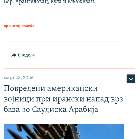
Бор, Аранѓеловац, Кула и Књажевац.
прочитај повеќе
Сподели
март 28, 2026
Повредени американски
војници при ирански напад врз
база во Саудиска Арабија