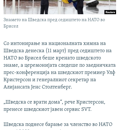
РСЕ веб страници
Знамето на Шведска пред седиштето на НАТО во
Брисел
Со интонирање на националната химна на
Шведска денеска (11 март) пред седиштето на
НАТО во Брисел беше кренато шведското
знаме, а церемонијата следеше по заедничката
прес-конференција на шведскиот премиер Улф
Кристерсон и генералниот секретар на
Алијансата Јенс Столтенберг.
„Шведска се врати дома“, рече Кристерсон,
пренесе шведскиот јавен сервис SVT.
Шведска поднесе барање за членство во НАТО