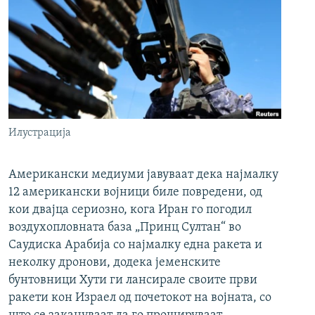
Илустрација
Американски медиуми јавуваат дека најмалку
12 американски војници биле повредени, од
кои двајца сериозно, кога Иран го погодил
воздухопловната база „Принц Султан“ во
Саудиска Арабија со најмалку една ракета и
неколку дронови, додека јеменските
бунтовници Хути ги лансирале своите први
ракети кон Израел од почетокот на војната, со