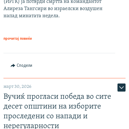
(ИРГК) ја потврди смртта на командантот
Алиреза Тангсири во израелски воздушен
напад минатата недела.
прочитај повеќе
Сподели
март 30, 2026
Вучиќ прогласи победа во сите
десет општини на изборите
проследени со напади и
нерегуларности