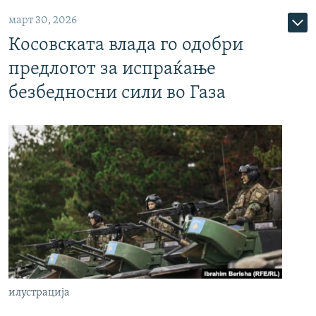
март 30, 2026
Косовската влада го одобри
предлогот за испраќање
безбедносни сили во Газа
илустрација