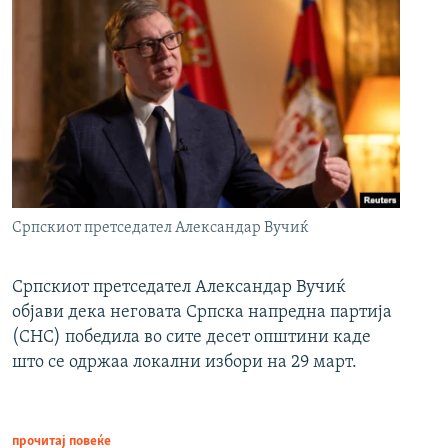
Српскиот претседател Александар Вучиќ
Српскиот претседател Александар Вучиќ
објави дека неговата Српска напредна партија
(СНС) победила во сите десет општини каде
што се одржаа локални избори на 29 март.
прочитај повеќе