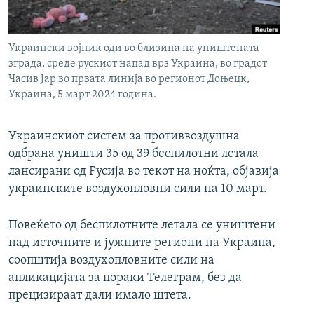
РСЕ веб страници
Украински војник оди во близина на уништената
зграда, среде рускиот напад врз Украина, во градот
Часив Јар во првата линија во регионот Доњецк,
Украина, 5 март 2024 година.
Украинскиот систем за противвоздушна
одбрана уништи 35 од 39 беспилотни летала
лансирани од Русија во текот на ноќта, објавија
украинските воздухопловни сили на 10 март.
Повеќето од беспилотните летала се уништени
над источните и јужните региони на Украина,
соопштија воздухопловните сили на
апликацијата за пораки Телеграм, без да
прецизираат дали имало штета.