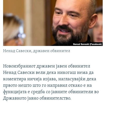
Ненад Савески, државен обвинител
Новоизбраниот државен јавен обвинител
Ненад Савески вели дека никогаш нема да
коментира ничија изјава, нагласувајќи дека
првото нешто што го направил откако е на
функцијата е средба со јавните обвинители во
Државното јавно обвинителство.