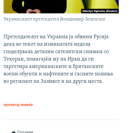
Украинскиот претседател Володимир Зеленски
Претседателот на Украина ја обвини Русија
дека во текот на изминатата недела
споделувала детални сателитски снимки со
Техеран, помагајќи му на Иран да ги
таргетира американските и британските
воени објекти и нафтените и гасните полиња
во регионот на Заливот и на други места.
прочитај повеќе
Сподели