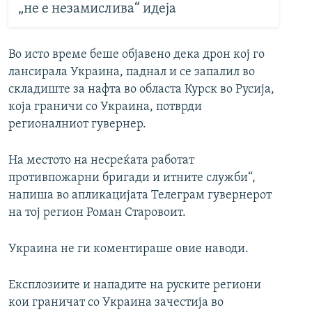
„не е незамислива“ идеја
Во исто време беше објавено дека дрон кој го
лансирала Украина, паднал и се запалил во
складиште за нафта во областа Курск во Русија,
која граничи со Украина, потврди
регионалниот гувернер.
На местото на несреќата работат
противпожарни бригади и итните служби“,
напиша во апликацијата Телеграм гувернерот
на тој регион Роман Старовоит.
Украина не ги коментираше овие наводи.
Експлозиите и нападите на руските региони
кои граничат со Украина зачестија во