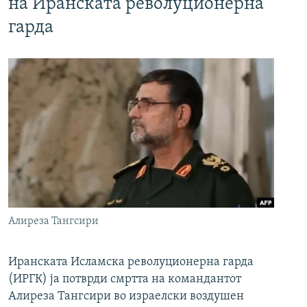
на Иранската револуционерна
гарда
Алиреза Тангсири
Иранската Исламска револуционерна гарда
(ИРГК) ја потврди смртта на командантот
Алиреза Тангсири во израелски воздушен