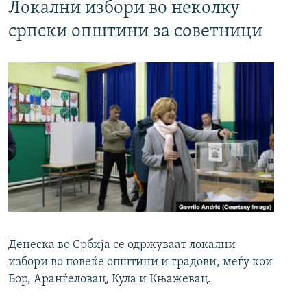
Локални избори во неколку
српски општини за советници
Денеска во Србија се одржуваат локални
избори во повеќе општини и градови, меѓу кои
Бор, Аранѓеловац, Кула и Књажевац.