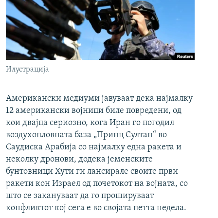
Илустрација
Американски медиуми јавуваат дека најмалку
12 американски војници биле повредени, од
кои двајца сериозно, кога Иран го погодил
воздухопловната база „Принц Султан“ во
Саудиска Арабија со најмалку една ракета и
неколку дронови, додека јеменските
бунтовници Хути ги лансирале своите први
ракети кон Израел од почетокот на војната, со
што се закануваат да го прошируваат
конфликтот кој сега е во својата петта недела.