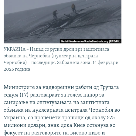
УКРАИНА – Напад со руски дрон врз заштитната
обвивка на Чернобил (нуклеарна централа
Чернобил) – последици. Забранета зона. 14 февруари
2025 година.
Министрите за надворешни работи од Групата
седум (Г7) разговараат за голем напор за
санирање на оштетувањата на заштитната
обвивка на нуклеарната централа Чернобил во
Украина, со проценети трошоци од околу 575
милиони долари, знак дека Киев останува во
фокусот на разговорите на високо ниво и