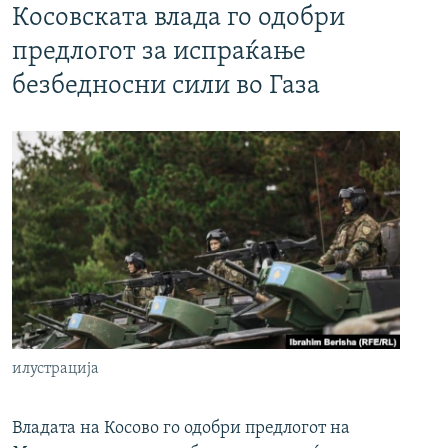
Косовската влада го одобри
предлогот за испраќање
безбедносни сили во Газа
илустрација
Владата на Косово го одобри предлогот на