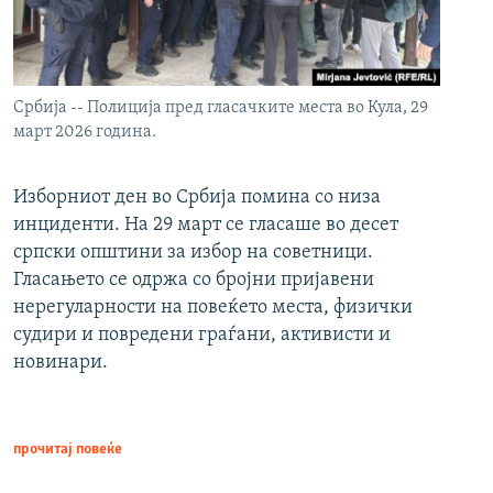
Србија -- Полиција пред гласачките места во Кула, 29
март 2026 година.
Изборниот ден во Србија помина со низа
инциденти. На 29 март се гласаше во десет
српски општини за избор на советници.
Гласањето се одржа со бројни пријавени
нерегуларности на повеќето места, физички
судири и повредени граѓани, активисти и
новинари.
прочитај повеќе