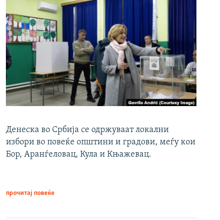
Денеска во Србија се одржуваат локални
избори во повеќе општини и градови, меѓу кои
Бор, Аранѓеловац, Кула и Књажевац.
прочитај повеќе