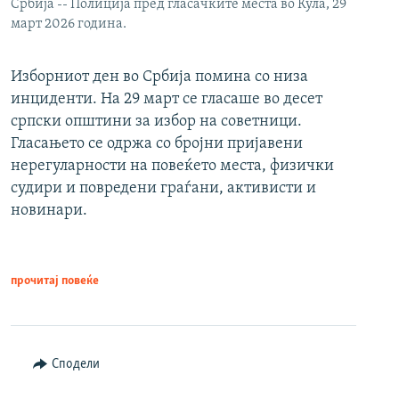
Србија -- Полиција пред гласачките места во Кула, 29
март 2026 година.
Изборниот ден во Србија помина со низа
инциденти. На 29 март се гласаше во десет
српски општини за избор на советници.
Гласањето се одржа со бројни пријавени
нерегуларности на повеќето места, физички
судири и повредени граѓани, активисти и
новинари.
прочитај повеќе
Сподели