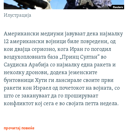
Илустрација
Американски медиуми јавуваат дека најмалку
12 американски војници биле повредени, од
кои двајца сериозно, кога Иран го погодил
воздухопловната база „Принц Султан“ во
Саудиска Арабија со најмалку една ракета и
неколку дронови, додека јеменските
бунтовници Хути ги лансирале своите први
ракети кон Израел од почетокот на војната, со
што се закануваат да го прошируваат
конфликтот кој сега е во својата петта недела.
прочитај повеќе