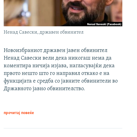
Ненад Савески, државен обвинител
Новоизбраниот државен јавен обвинител
Ненад Савески вели дека никогаш нема да
коментира ничија изјава, нагласувајќи дека
првото нешто што го направил откако е на
функцијата е средба со јавните обвинители во
Државното јавно обвинителство.
прочитај повеќе