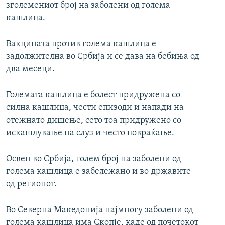
зголемениот број на заболени од голема
кашлица.
Вакцината против голема кашлица е
задолжителна во Србија и се дава на бебиња од
два месеци.
Големата кашлица е болест придружена со
силна кашлица, чести епизоди и напади на
отежнато дишење, сето тоа придружено со
искашлување на слуз и често повраќање.
Освен во Србија, голем број на заболени од
голема кашлица е забележано и во државите
од регионот.
Во Северна Македонија најмногу заболени од
голема кашлица има Скопје, каде од почетокот