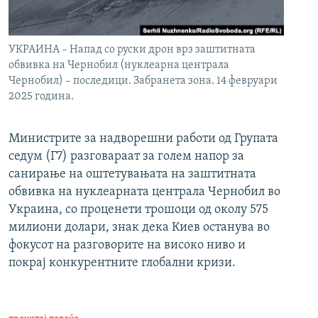
УКРАИНА – Напад со руски дрон врз заштитната
обвивка на Чернобил (нуклеарна централа
Чернобил) – последици. Забранета зона. 14 февруари
2025 година.
Министрите за надворешни работи од Групата
седум (Г7) разговараат за голем напор за
санирање на оштетувањата на заштитната
обвивка на нуклеарната централа Чернобил во
Украина, со проценети трошоци од околу 575
милиони долари, знак дека Киев останува во
фокусот на разговорите на високо ниво и
покрај конкурентните глобални кризи.