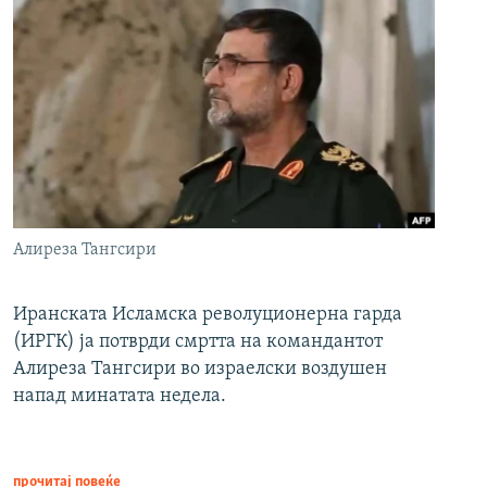
Алиреза Тангсири
Иранската Исламска револуционерна гарда
(ИРГК) ја потврди смртта на командантот
Алиреза Тангсири во израелски воздушен
напад минатата недела.
прочитај повеќе