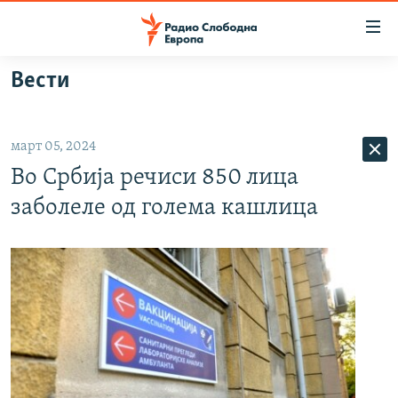
Достапни
линкови
Оди
Вести
на
МАКЕДОНИЈА
содржината
СВЕТ
Оди
март 05, 2024
ВИЗУЕЛНО
на
Во Србија речиси 850 лица
главната
ВЕСТИ
навигација
заболеле од голема кашлица
ШТО ТРЕБА ДА ЗНАЕТЕ
Премини
на
ПРИЈАВИ СЕ ЗА ЊУЗЛЕТЕР
пребарување
ПОДКАСТ ЗОШТО?
СЛЕДЕТЕ НЕ