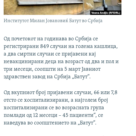
РСЕ веб страници
Институтот Милан Јовановиќ Батут во Србија
Од почетокот на годинава во Србија се
регистрирани 849 случаи на голема кашлица,
а два смртни случаи се пријавени кај
невакцинирани деца на возраст од два и пол и
три месеци, соопшти на 5 март Јавниот
здравствен завод на Србија „Батут“.
Од вкупниот број пријавени случаи, 66 или 7,8
отсто се хоспитализирани, а најголем број
хоспитализирани се во возрасната група
помлади од 12 месеци – 45 пациенти“, се
наведува во соопштението на „Батут“.