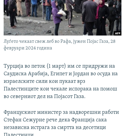
РСЕ веб страници
Луѓето чекаат свеж леб во Рафа, јужен Појас Газа, 28
февруари 2024 година
Турција во петок (1 март) им се придружи на
Саудиска Арабија, Египет и Јордан во осуда на
израелските сили кои пукаат врз
Палестинците кои чекале испорака на помош
во северниот дел на Појасот Газа.
Францускиот министер за надворешни работи
Стефан Сежурне рече дека Франција сака
независна истрага за смртта на десетици
Палестинци.