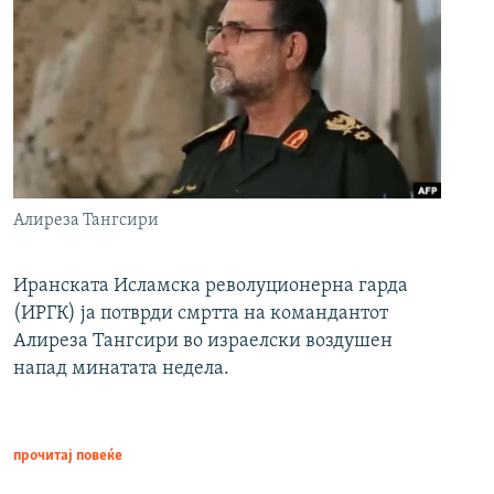
Алиреза Тангсири
Иранската Исламска револуционерна гарда
(ИРГК) ја потврди смртта на командантот
Алиреза Тангсири во израелски воздушен
напад минатата недела.
прочитај повеќе