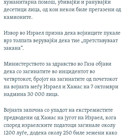
хуманитарна помош, убивајќи и ранувајќи
десетици лица, од кои некои биле прегазени од
камионите.
Извор во Израел призна дека војниците пукале
врз толпата верувајќи дека тие „претставуваат
закана“.
Министерството за здравство во Газа објави
дека со загинатите во инцидентот во
четвртокот, бројот на загинатите од почетокот
на војната меѓу Израел и Хамас на 7 октомври
надмина 30 000 лица.
Војната започна со упадот на екстремистите
предводени од Хамас на југот на Израел, кога
според израелските податоци загинале околу
1200 луѓе, додека околу 250 биле земени како