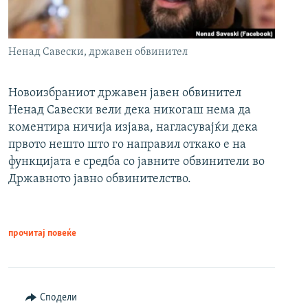
Ненад Савески, државен обвинител
Новоизбраниот државен јавен обвинител
Ненад Савески вели дека никогаш нема да
коментира ничија изјава, нагласувајќи дека
првото нешто што го направил откако е на
функцијата е средба со јавните обвинители во
Државното јавно обвинителство.
прочитај повеќе
Сподели