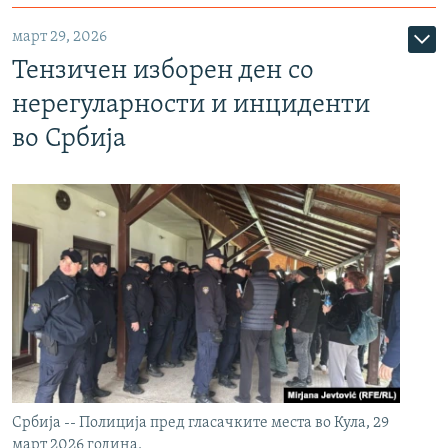
март 29, 2026
Тензичен изборен ден со
нерегуларности и инциденти
во Србија
Србија -- Полиција пред гласачките места во Кула, 29
март 2026 година.