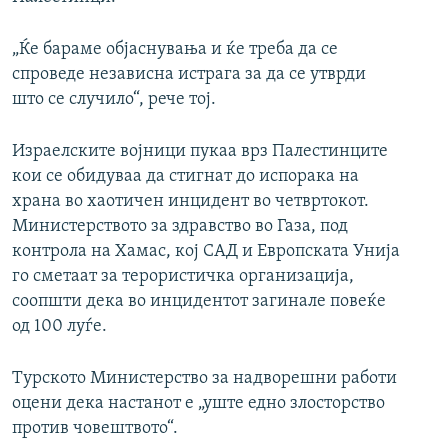
„Ќе бараме објаснувања и ќе треба да се
спроведе независна истрага за да се утврди
што се случило“, рече тој.
Израелските војници пукаа врз Палестинците
кои се обидуваа да стигнат до испорака на
храна во хаотичен инцидент во четвртокот.
Министерството за здравство во Газа, под
контрола на Хамас, кој САД и Европската Унија
го сметаат за терористичка организација,
соопшти дека во инцидентот загинале повеќе
од 100 луѓе.
Турското Министерство за надворешни работи
оцени дека настанот е „уште едно злосторство
против човештвото“.