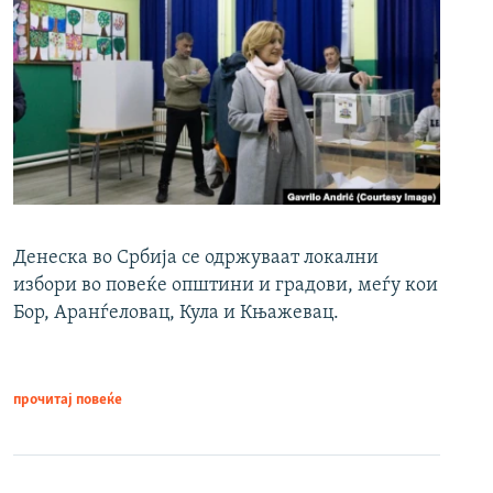
Денеска во Србија се одржуваат локални
избори во повеќе општини и градови, меѓу кои
Бор, Аранѓеловац, Кула и Књажевац.
прочитај повеќе