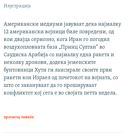
Илустрација
Американски медиуми јавуваат дека најмалку
12 американски војници биле повредени, од
кои двајца сериозно, кога Иран го погодил
воздухопловната база „Принц Султан“ во
Саудиска Арабија со најмалку една ракета и
неколку дронови, додека јеменските
бунтовници Хути ги лансирале своите први
ракети кон Израел од почетокот на војната, со
што се закануваат да го прошируваат
конфликтот кој сега е во својата петта недела.
прочитај повеќе