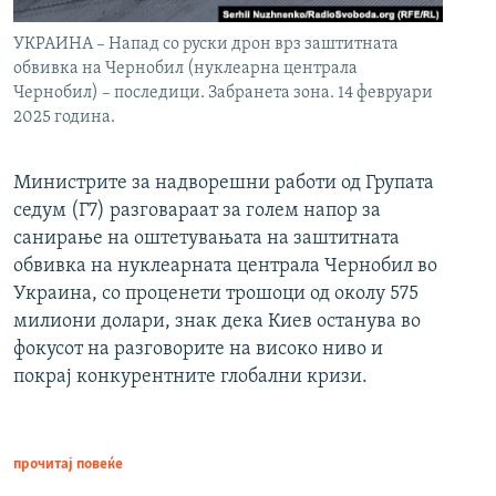
УКРАИНА – Напад со руски дрон врз заштитната
обвивка на Чернобил (нуклеарна централа
Чернобил) – последици. Забранета зона. 14 февруари
2025 година.
Министрите за надворешни работи од Групата
седум (Г7) разговараат за голем напор за
санирање на оштетувањата на заштитната
обвивка на нуклеарната централа Чернобил во
Украина, со проценети трошоци од околу 575
милиони долари, знак дека Киев останува во
фокусот на разговорите на високо ниво и
покрај конкурентните глобални кризи.
прочитај повеќе