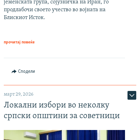
јеменската група, сојузничка на Иран, го
продлабочи своето учество во војната на
Блискиот Исток.
прочитај повеќе
Сподели
март 29, 2026
Локални избори во неколку
српски општини за советници