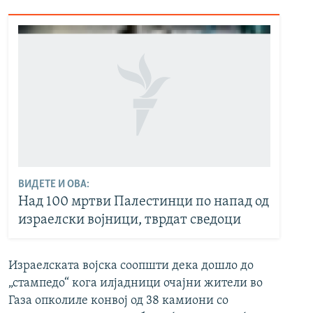
ВИДЕТЕ И ОВА:
Над 100 мртви Палестинци по напад од
израелски војници, тврдат сведоци
Израелската војска соопшти дека дошло до
„стампедо“ кога илјадници очајни жители во
Газа опколиле конвој од 38 камиони со