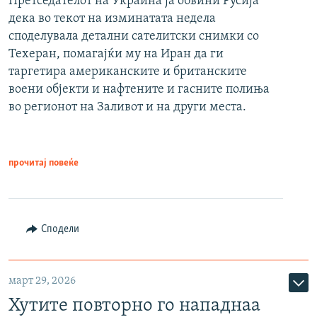
Претседателот на Украина ја обвини Русија
дека во текот на изминатата недела
споделувала детални сателитски снимки со
Техеран, помагајќи му на Иран да ги
таргетира американските и британските
воени објекти и нафтените и гасните полиња
во регионот на Заливот и на други места.
прочитај повеќе
Сподели
март 29, 2026
Хутите повторно го нападнаа