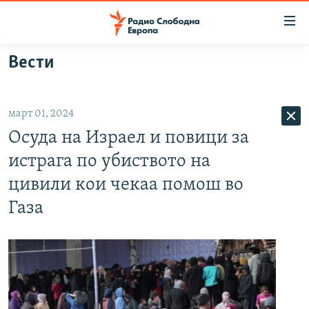
Достапни
линкови
Оди
Вести
на
МАКЕДОНИЈА
содржината
СВЕТ
Оди
март 01, 2024
ВИЗУЕЛНО
на
Осуда на Израел и повици за
главната
ВЕСТИ
навигација
истрага по убиството на
ШТО ТРЕБА ДА ЗНАЕТЕ
Премини
цивили кои чекаа помош во
на
ПРИЈАВИ СЕ ЗА ЊУЗЛЕТЕР
Газа
пребарување
ПОДКАСТ ЗОШТО?
СЛЕДЕТЕ НЕ