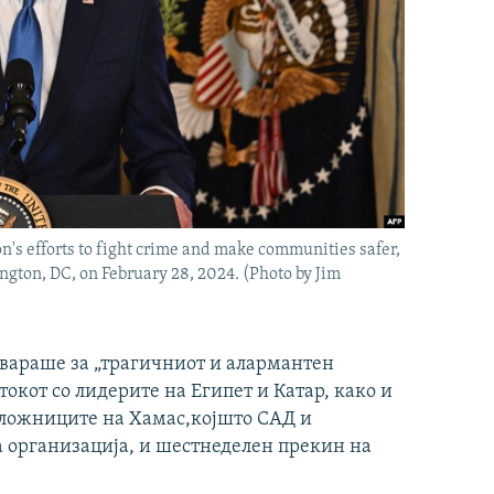
n's efforts to fight crime and make communities safer,
gton, DC, on February 28, 2024. (Photo by Jim
овараше за „трагичниот и алармантен
токот со лидерите на Египет и Катар, како и
аложниците на Хамас,којшто САД и
а организација, и шестнеделен прекин на