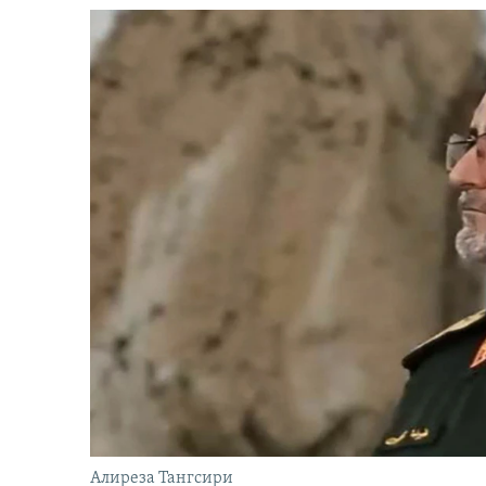
Алиреза Тангсири