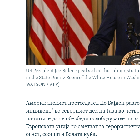
US President Joe Biden speaks about his administratio
in the State Dining Room of the White House in Washin
WATSON / AFP)
Американскиот претседател Џо Бајден разг
инцидент“ во северниот дел на Газа во четвр
начините да се обезбеди ослободување на з
Европската унија го сметаат за терористичк
огнот, соопшти Белата куќа.