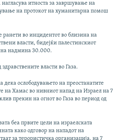
а нагласува итноста за завршување на
ување на протокот на хуманитарна помош
се ранети во инцидентот во близина на
ствени власти, бидејќи палестинскиот
ојна надмина 30.000.
 здравствените власти во Газа.
наа дека ослободувањето на преостанатите
е на Хамас во нивниот напад на Израел на 7
жлив прекин на огнот во Газа во период од
вата беа првите цели на израелската
ната како одговор на нападот на
таат за терористичка организација, на 7