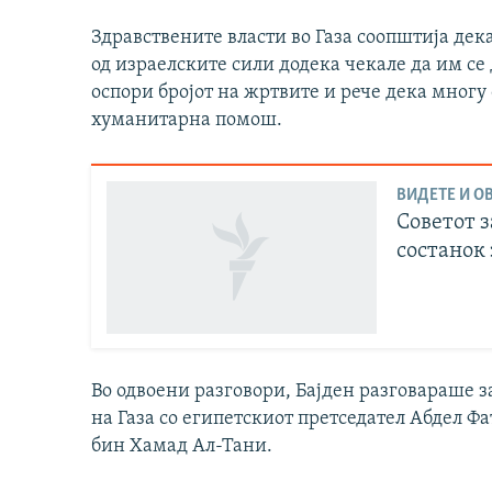
Здравствените власти во Газа соопштија дек
од израелските сили додека чекале да им се
оспори бројот на жртвите и рече дека многу
хуманитарна помош.
ВИДЕТЕ И ОВ
Советот з
состанок 
Во одвоени разговори, Бајден разговараше 
на Газа со египетскиот претседател Абдел 
бин Хамад Ал-Тани.