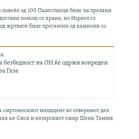
а повеќе од 100 Палестинци биле застрелани
 достави помош со храна, но Израел го
 од жртвите биле прегазени од камиони со
А:
а безбедност на ОН ќе одржи вонреден
за Газа
за смртоносниот инцидент во северниот дел
Фатах ал-Сиси и катарскиот емир Шеик Тамим