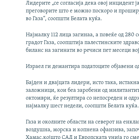
Лидерите „се согласија дека овој инцидент ј
преговорите што е можно поскоро и прошир
во Газа“, соопшти Белата куќа.
Најмалку 112 лица загинаа, а повеќе од 280 
градот Газа, соопштија палестинските здрав
биланс на загинати во речиси пет месеци в
Израел ги демантира податоците објавени од
Бајден и двајцата лидери, исто така, истак
заложници, кои беа заробени од милитантит
октомври, ќе резултира со непосреден и одр
најмалку шест недели, соопшти Белата куќа.
Газа и околните области на северот на енкла
воздушна, морска и копнена офанзива, започ
Хамас,којшто САД и Европската унија го сме