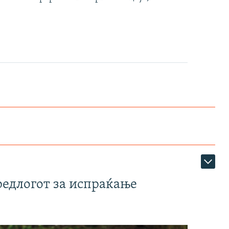
редлогот за испраќање