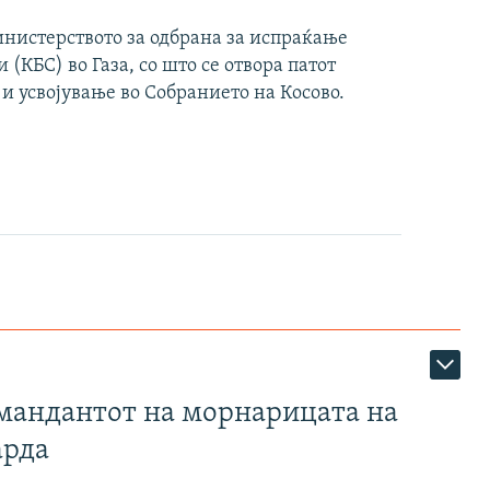
инистерството за одбрана за испраќање
(КБС) во Газа, со што се отвора патот
 и усвојување во Собранието на Косово.
омандантот на морнарицата на
арда