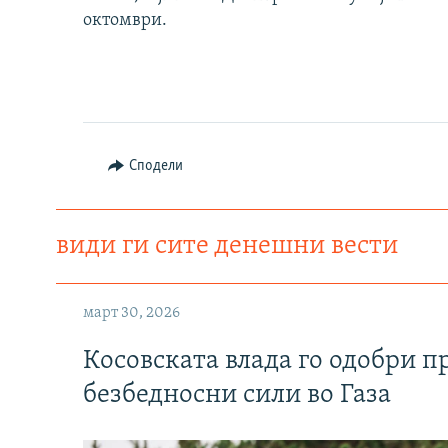
октомври.
Сподели
види ги сите денешни вести
март 30, 2026
Косовската влада го одобри п
безбедносни сили во Газа