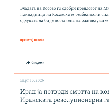
Владата на Косово го одобри предлогот на М
припадници на Косовските безбедносни сили 
одлуката да биде доставена на разгледување
прочитај повеќе
Сподели
март 30, 2026
Иран ја потврди смртта на к
Иранската револуционерна г