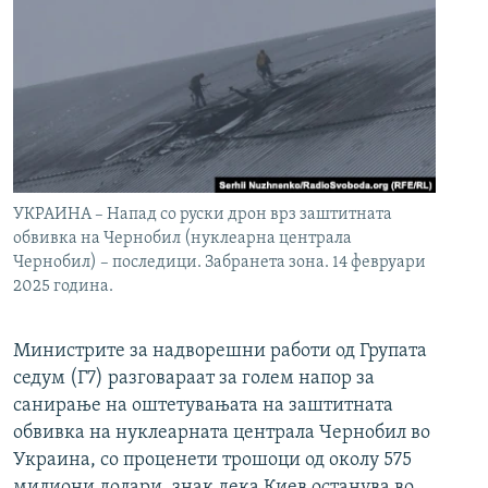
УКРАИНА – Напад со руски дрон врз заштитната
обвивка на Чернобил (нуклеарна централа
Чернобил) – последици. Забранета зона. 14 февруари
2025 година.
Министрите за надворешни работи од Групата
седум (Г7) разговараат за голем напор за
санирање на оштетувањата на заштитната
обвивка на нуклеарната централа Чернобил во
Украина, со проценети трошоци од околу 575
милиони долари, знак дека Киев останува во