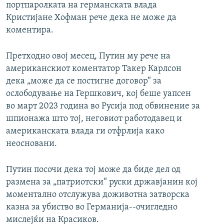
портпаролката на германската влада
Кристијане Хофман рече дека не може да
коментира.
Претходно овој месец, Путин му рече на
американскиот коментатор Такер Карлсон
дека „може да се постигне договор“ за
ослободување на Гершкович, кој беше уапсен
во март 2023 година во Русија под обвинение за
шпионажа што тој, неговиот работодавец и
американската влада ги отфрлија како
неосновани.
Путин посочи дека тој може да биде дел од
размена за „патриотски“ руски државјанин кој
моментално отслужува доживотна затворска
казна за убиство во Германија--очигледно
мислејќи на Красиков.