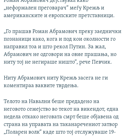
Роман Абрамович дејствувал како
„неформален преговарач“ меѓу Кремљ и
американските и европските претставници.
„Го прашав Роман Абрамович преку заеднички
познаници како, кога и под кои околности го
направил тоа и што рекол Путин. За жал,
Абрамович не одговори на овие прашања, но
ниту тој не негираше ништо“, рече Певчик.
Ниту Абрамович ниту Кремљ засега не ги
коментираа ваквите тврдења.
Телото на Навални беше предадено на
неговото семејство во текот на викендот, една
недела откако неговата смрт беше објавена од
страна на управата на таканаречениот затвор
„Поларен волк“ каде што тој отслужуваше 19-