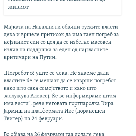
живиот
Мајката на Навални ги обвини руските власти
дека и вршеле притисок да има таен погреб за
нејзиниот син со цел да се избегне масовен
излив на поддршка за еден од најгласните
критичари на Путин.
„Погребот сè уште се чека. Не знаеме дали
властите ќе се мешаат да се изврши погребот
како што сака семејството и како што
заслужува Алексеј. Ќе ве информираме штом
има вести“, рече неговата портпаролка Кира
Јармиш на платформата Икс (поранешен
Твитер) на 24 февруари.
Во објава на 26 февруари таа додаде дека