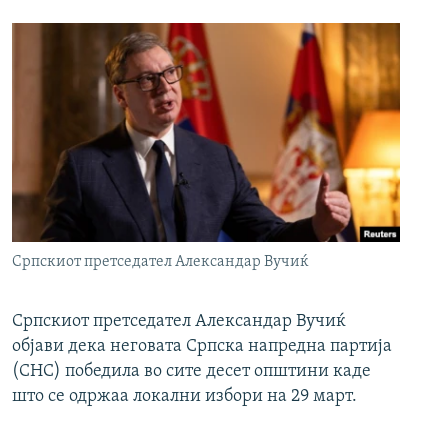
Српскиот претседател Александар Вучиќ
Српскиот претседател Александар Вучиќ
објави дека неговата Српска напредна партија
(СНС) победила во сите десет општини каде
што се одржаа локални избори на 29 март.