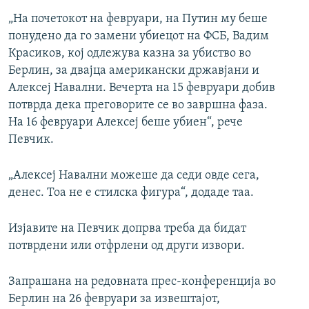
„На почетокот на февруари, на Путин му беше
понудено да го замени убиецот на ФСБ, Вадим
Красиков, кој одлежува казна за убиство во
Берлин, за двајца американски државјани и
Алексеј Навални. Вечерта на 15 февруари добив
потврда дека преговорите се во завршна фаза.
На 16 февруари Алексеј беше убиен“, рече
Певчик.
„Алексеј Навални можеше да седи овде сега,
денес. Тоа не е стилска фигура“, додаде таа.
Изјавите на Певчик допрва треба да бидат
потврдени или отфрлени од други извори.
Запрашана на редовната прес-конференција во
Берлин на 26 февруари за извештајот,