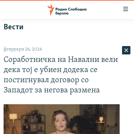
Достапни
линкови
Оди
Вести
на
МАКЕДОНИЈА
содржината
СВЕТ
Оди
февруари 26, 2024
ВИЗУЕЛНО
на
Соработничка на Навални вели
главната
ВЕСТИ
навигација
дека тој е убиен додека се
ШТО ТРЕБА ДА ЗНАЕТЕ
Премини
постигнувал договор со
на
ПРИЈАВИ СЕ ЗА ЊУЗЛЕТЕР
Западот за негова размена
пребарување
ПОДКАСТ ЗОШТО?
СЛЕДЕТЕ НЕ