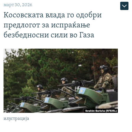
март 30, 2026
Косовската влада го одобри
предлогот за испраќање
безбедносни сили во Газа
илустрација