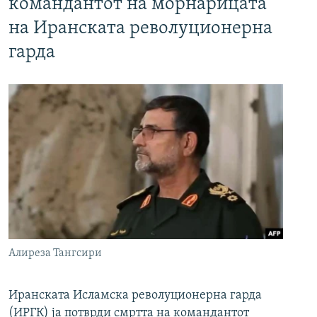
командантот на морнарицата
на Иранската револуционерна
гарда
Алиреза Тангсири
Иранската Исламска револуционерна гарда
(ИРГК) ја потврди смртта на командантот