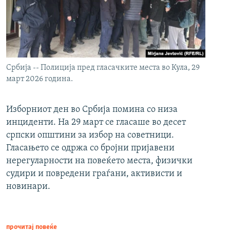
Србија -- Полиција пред гласачките места во Кула, 29
март 2026 година.
Изборниот ден во Србија помина со низа
инциденти. На 29 март се гласаше во десет
српски општини за избор на советници.
Гласањето се одржа со бројни пријавени
нерегуларности на повеќето места, физички
судири и повредени граѓани, активисти и
новинари.
прочитај повеќе