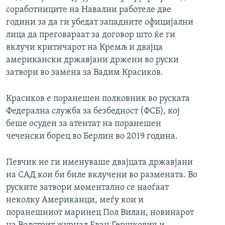
соработниците на Навални работеле две
години за да ги убедат западните официјални
лица да преговараат за договор што ќе ги
вклучи критичарот на Кремљ и двајца
американски државјани држени во руски
затвори во замена за Вадим Красиков.
Красиков е поранешен полковник во руската
Федерална служба за безбедност (ФСБ), кој
беше осуден за атентат на поранешен
чеченски борец во Берлин во 2019 година.
Певчик не ги именуваше двајцата државјани
на САД кои би биле вклучени во размената. Во
руските затвори моментално се наоѓаат
неколку Американци, меѓу кои и
поранешниот маринец Пол Вилан, новинарот