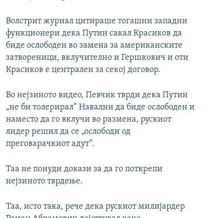
Волстрит журнал цитираше тогашни западни
функционери дека Путин сакал Красиков да
биде ослободен во замена за американските
затвореници, вклучително и Гершкович и оти
Красиков е централен за секој договор.
Во нејзиното видео, Певчик тврди дека Путин
„не би толерирал“ Навални да биде ослободен и
наместо да го вклучи во размена, рускиот
лидер решил да се „ослободи од
преговарачкиот адут“.
Таа не понуди докази за да го поткрепи
нејзиното тврдење.
Таа, исто така, рече дека рускиот милијардер