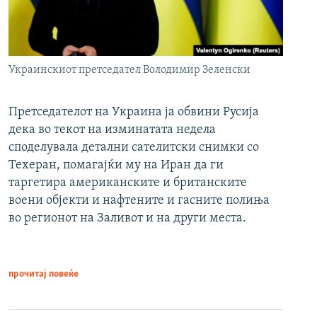
Украинскиот претседател Володимир Зеленски
Претседателот на Украина ја обвини Русија
дека во текот на изминатата недела
споделувала детални сателитски снимки со
Техеран, помагајќи му на Иран да ги
таргетира американските и британските
воени објекти и нафтените и гасните полиња
во регионот на Заливот и на други места.
прочитај повеќе