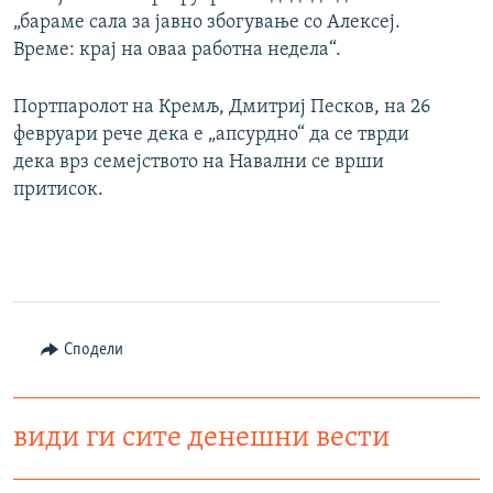
„бараме сала за јавно збогување со Алексеј.
Време: крај на оваа работна недела“.
Портпаролот на Кремљ, Дмитриј Песков, на 26
февруари рече дека е „апсурдно“ да се тврди
дека врз семејството на Навални се врши
притисок.
Сподели
види ги сите денешни вести