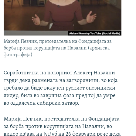
РСЕ веб страници
Марија Певчик, претседателка на Фондацијата за
борба против корупцијата на Навални (архивска
фотографија)
Соработничка на покојниот Алексеј Навални
тврди дека размената на затвореници, во која
требало да биде вклучен рускиот опозициски
лидер, била во завршна фаза пред тој да умре
во оддалечен сибирски затвор.
Марија Певчик, претседателка на Фондацијата
за борба против корупцијата на Навални, во
видео изјава на Јутјуб на 26 февруари рече дека