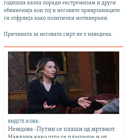
годишна казна поради екстремизам и други
обвиненија кои тој и неговите приврзаниците
ги отфрлија како политички мотивирани.
Причината за неговата смрт не е наведена.
ВИДЕТЕ И ОВА:
Немцова -Путин се плаши од мртвиот
Навлани како што се плашеше и од