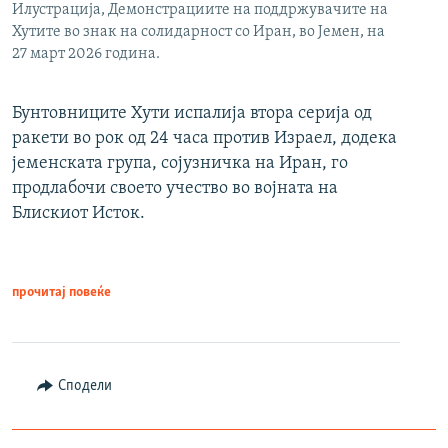
Илустрација, Демонстрациите на поддржувачите на
Хутите во знак на солидарност со Иран, во Јемен, на
27 март 2026 година.
Бунтовниците Хути испалија втора серија од
ракети во рок од 24 часа против Израел, додека
јеменската група, сојузничка на Иран, го
продлабочи своето учество во војната на
Блискиот Исток.
прочитај повеќе
Сподели