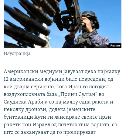
Илустрација
Американски медиуми јавуваат дека најмалку
12 американски војници биле повредени, од
кои двајца сериозно, кога Иран го погодил
воздухопловната база „Принц Султан“ во
Саудиска Арабија со најмалку една ракета и
неколку дронови, додека јеменските
бунтовници Хути ги лансирале своите први
ракети кон Израел од почетокот на војната, со
што се закануваат да го прошируваат