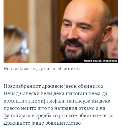
Ненад Савески, државен обвинител
Новоизбраниот државен јавен обвинител
Ненад Савески вели дека никогаш нема да
коментира ничија изјава, нагласувајќи дека
првото нешто што го направил откако е на
функцијата е средба со јавните обвинители во
Државното јавно обвинителство.