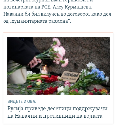
на Волстрит журнал Еван Гершкович и
новинарката на РСЕ, Алсу Курмашева.
Навални би бил вклучен во договорот како дел
од „хуманитарната размена“.
ВИДЕТЕ И ОВА:
Русија приведе десетици поддржувачи
на Навални и противници на војната