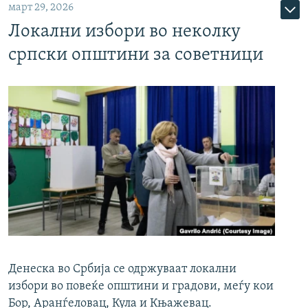
март 29, 2026
Локални избори во неколку
српски општини за советници
Денеска во Србија се одржуваат локални
избори во повеќе општини и градови, меѓу кои
Бор, Аранѓеловац, Кула и Књажевац.