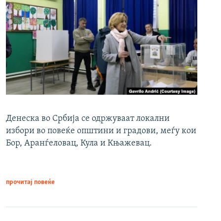
Денеска во Србија се одржуваат локални
избори во повеќе општини и градови, меѓу кои
Бор, Аранѓеловац, Кула и Књажевац.
прочитај повеќе