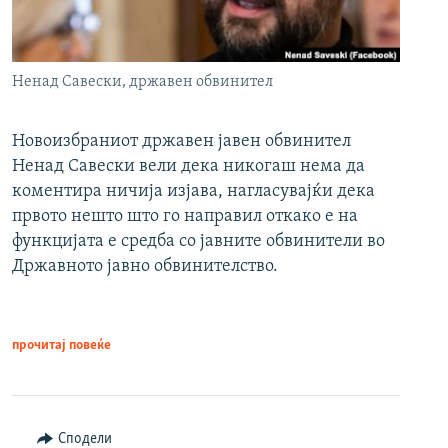
Ненад Савески, државен обвинител
Новоизбраниот државен јавен обвинител
Ненад Савески вели дека никогаш нема да
коментира ничија изјава, нагласувајќи дека
првото нешто што го направил откако е на
функцијата е средба со јавните обвинители во
Државното јавно обвинителство.
прочитај повеќе
Сподели