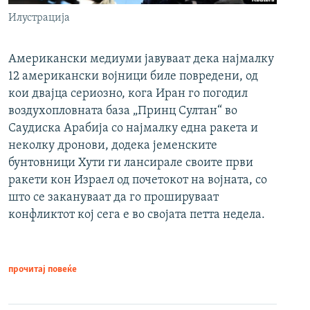
Илустрација
Американски медиуми јавуваат дека најмалку
12 американски војници биле повредени, од
кои двајца сериозно, кога Иран го погодил
воздухопловната база „Принц Султан“ во
Саудиска Арабија со најмалку една ракета и
неколку дронови, додека јеменските
бунтовници Хути ги лансирале своите први
ракети кон Израел од почетокот на војната, со
што се закануваат да го прошируваат
конфликтот кој сега е во својата петта недела.
прочитај повеќе