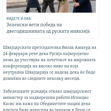
ВИДЕТЕ И ОВА:
Зеленски вети победа на
двегодишнината од руската инвазија
Швајцарската претседателка Виола Амхерд на
24 февруари рече дека Русија најверојатно
нема да учествува на почетокот на мировната
конференција на високо ниво на која
неутрална Швајцарија се надева дека ќе биде
домаќин во следните неколку месеци.
Забелешките уследија откако швајцарскиот
министер за надворешни работи Игнацио
Касис им кажа на Обединетите нации дека
идејата била изнесена во јануари и Берн се