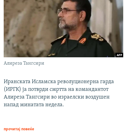
Алиреза Тангсири
Иранската Исламска револуционерна гарда
(ИРГК) ја потврди смртта на командантот
Алиреза Тангсири во израелски воздушен
напад минатата недела.
прочитај повеќе