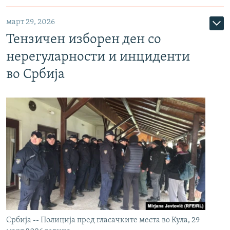
март 29, 2026
Тензичен изборен ден со
нерегуларности и инциденти
во Србија
Србија -- Полиција пред гласачките места во Кула, 29