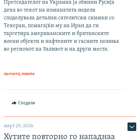
Претседателот на Украина ја обвини Русија
дека во текот на изминатата недела
споделувала детални сателитски снимки со
Техеран, помагајќи му на Иран да ги
таргетира американските и британските
воени објекти и нафтените и гасните полиња
во регионот на Заливот и на други места.
прочитај повеќе
Сподели
март 29, 2026
Хутите повторно го нападнаа