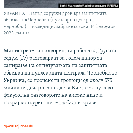
УКРАИНА – Напад со руски дрон врз заштитната
обвивка на Чернобил (нуклеарна централа
Чернобил) – последици. Забранета зона. 14 февруари
2025 година.
Министрите за надворешни работи од Групата
седум (Г7) разговараат за голем напор за
санирање на оштетувањата на заштитната
обвивка на нуклеарната централа Чернобил во
Украина, со проценети трошоци од околу 575
милиони долари, знак дека Киев останува во
фокусот на разговорите на високо ниво и
покрај конкурентните глобални кризи.
прочитај повеќе