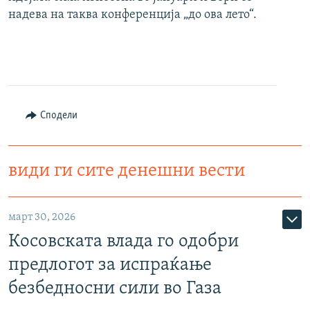
надева на таква конференција „до ова лето“.
Сподели
види ги сите денешни вести
март 30, 2026
Косовската влада го одобри
предлогот за испраќање
безбедносни сили во Газа