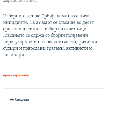
март 2026 година.
Изборниот ден во Србија помина со низа
инциденти. На 29 март се гласаше во десет
српски општини за избор на советници.
Гласањето се одржа со бројни пријавени
нерегуларности на повеќето места, физички
судири и повредени граѓани, активисти и
новинари.
прочитај повеќе
Сподели