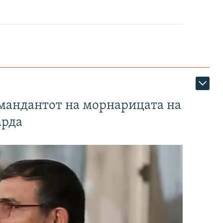
омандантот на морнарицата на
арда