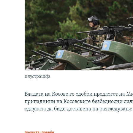
илустрација
Владата на Косово го одобри предлогот на М
припадници на Косовските безбедносни сили 
одлуката да биде доставена на разгледување
прочитај повеќе