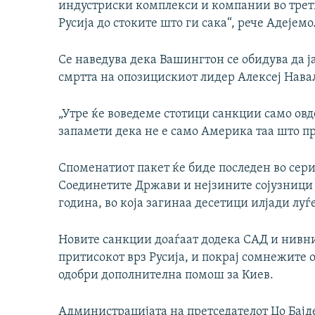
индустриски комплекси и компании во трети
Русија до стоките што ги сака“, рече Адејемо
Се наведува дека Вашингтон се обидува да ја
смртта на опозицискиот лидер Алексеј Нава
„Утре ќе воведеме стотици санкции само овд
запамети дека не е само Америка таа што пр
Споменатиот пакет ќе биде последен во сери
Соединетите Држави и нејзините сојузници 
година, во која загинаа десетици илјади лу
Новите санкции доаѓаат додека САД и нивни
притисокот врз Русија, и покрај сомнежите 
одобри дополнителна помош за Киев.
Администрацијата на претседателот Џо Бајд