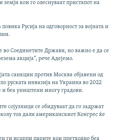
 земји кои го олеснуваат пристапот на
.
 повика Русија на одговорност за војната и
лни.
е во Соединетите Држави, но важно е да се
езема акција“, рече Адејемо.
јата санкции против Москва објавени од
по руската инвазија на Украина во 2022
ѓе и беа уништени многу градови.
те сојузници се обидуваат да го задржат
околу тоа дали американскиот Конгрес ќе
ен ги исцрпи парите кои претходно беа