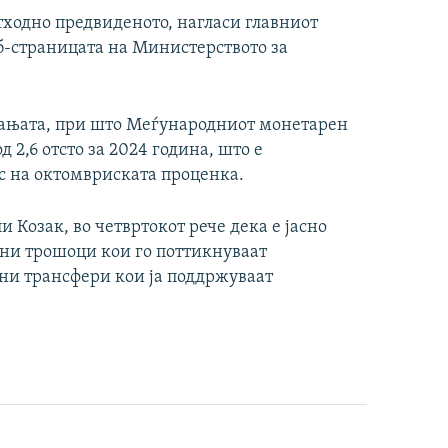
етходно предвиденото, нагласи главниот
еб-страницата на Министерството за
увањата, при што Меѓународниот монетарен
 2,6 отсто за 2024 година, што е
ос на октомвриската проценка.
 Козак, во четвртокот рече дека е јасно
оени трошоци кои го поттикнуваат
лни трансфери кои ја поддржуваат