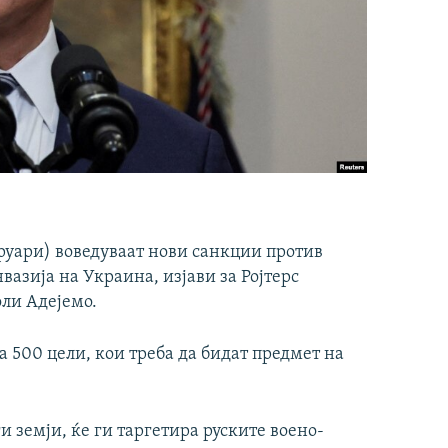
руари) воведуваат нови санкции против
вазија на Украина, изјави за Ројтерс
ли Адејемо.
а 500 цели, кои треба да бидат предмет на
и земји, ќе ги таргетира руските воено-