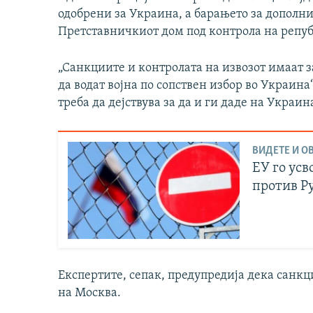
одобрени за Украина, а барањето за дополнит
Претставничкиот дом под контрола на репу
„Санкциите и контролата на извозот имаат за
да водат војна по сопствен избор во Украина
треба да дејствува за да и ги даде на Украи
ВИДЕТЕ И ОВ
ЕУ го ус
против Р
Експертите, сепак, предупредија дека санкци
на Москва.