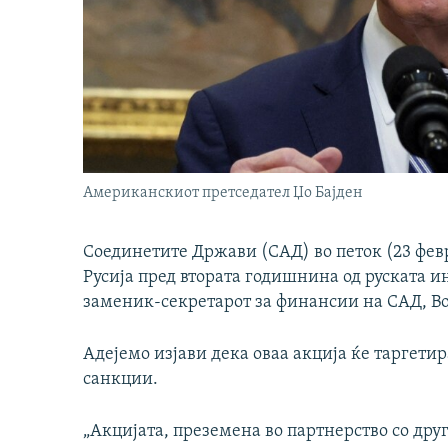
Американскиот претседател Џо Бајден
Соединетите Држави (САД) во петок (23 фев
Русија пред втората годишнина од руската ин
заменик-секретарот за финансии на САД, Во
Адејемо изјави дека оваа акција ќе таргетир
санкции.
„Акцијата, преземена во партнерство со друг