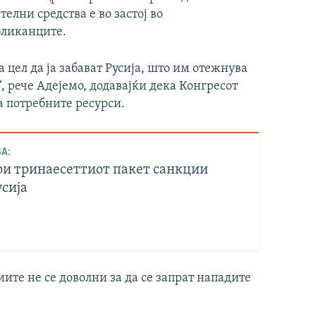
елни средства е во застој во
бликанците.
 цел да ја забават Русија, што им отежнува
“, рече Адејемо, додавајќи дека Конгресот
на потребните ресурси.
А:
вои тринаесеттиот пакет санкции
усија
ите не се доволни за да се запрат нападите