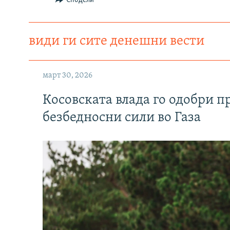
Сподели
види ги сите денешни вести
март 30, 2026
Косовската влада го одобри п
безбедносни сили во Газа