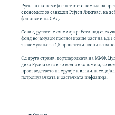
Руската економија е пет отсто помала од пр
економист за санкции Рејчел Лингаас, на в
финансии на САД.
Сепак, руската економија работи над очек
фонд во јануари прогнозираше раст на БДП од
зголемување за 1,5 процентни поени во одн
Од друга страна, портпаролката на ММФ, Џули
дека Русија сега е во воена економија, со в
производството на оружје и владини соција
потрошувачката и растечката инфлација.