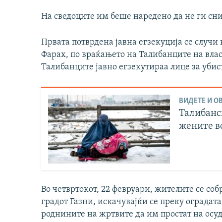
На сведоците им беше наредено да не ги сн
Првата потврдена јавна егзекуција се случи
Фарах, по враќањето на Талибанците на власт
Талибанците јавно егзекутираа лице за убис
ВИДЕТЕ И ОВ
Талибанс
жените в
Во четвртокот, 22 февруари, жителите се соб
градот Газни, искачувајќи се преку оградата
роднините на жртвите да им простат на осуд