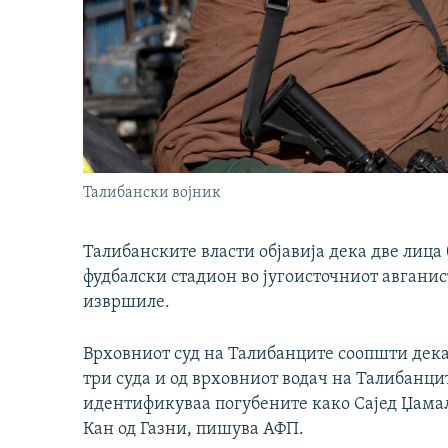
Талибански војник
Талибанските власти објавија дека две лица
фудбалски стадион во југоисточниот авганис
извршиле.
Врховниот суд на Талибанците соопшти дека 
три суда и од врховниот водач на Талибанци
идентификуваа погубените како Сајед Џамал
Кан од Газни, пишува АФП.