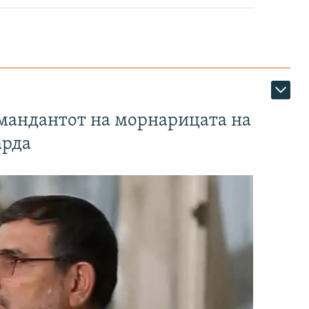
омандантот на морнарицата на
арда