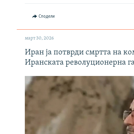
Сподели
март 30, 2026
Иран ја потврди смртта на к
Иранската револуционерна г