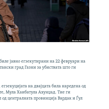
 биле јавно егзекутирани на 22 февруари на
тански град Газни за убиствата што ги
егзекуцијата на двајцата била наредена од
те, Мула Хаибатула Ахунџад. Тие ги
 од централната провинција Вардак и Ѓул