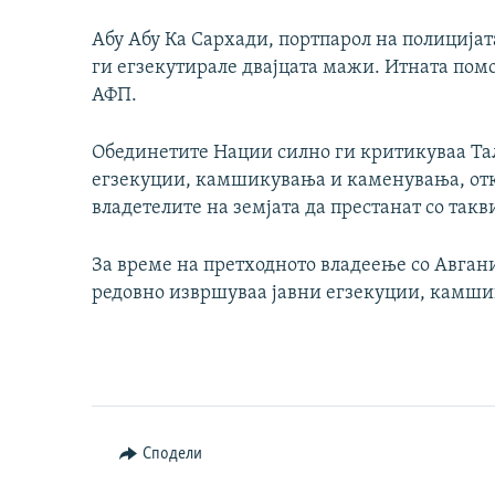
Абу Абу Ка Сархади, портпарол на полицијат
ги егзекутирале двајцата мажи. Итната помо
АФП.
Обединетите Нации силно ги критикуваа Та
егзекуции, камшикувања и каменувања, отка
владетелите на земјата да престанат со такв
За време на претходното владеење со Авган
редовно извршуваа јавни егзекуции, камш
Сподели