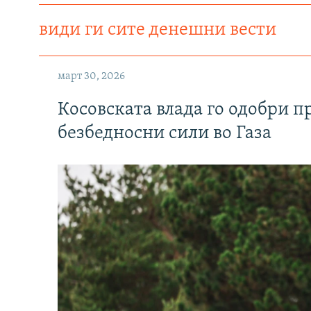
види ги сите денешни вести
март 30, 2026
Косовската влада го одобри п
безбедносни сили во Газа