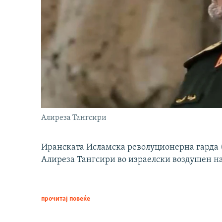
Алиреза Тангсири
Иранската Исламска револуционерна гарда (
Алиреза Тангсири во израелски воздушен н
прочитај повеќе