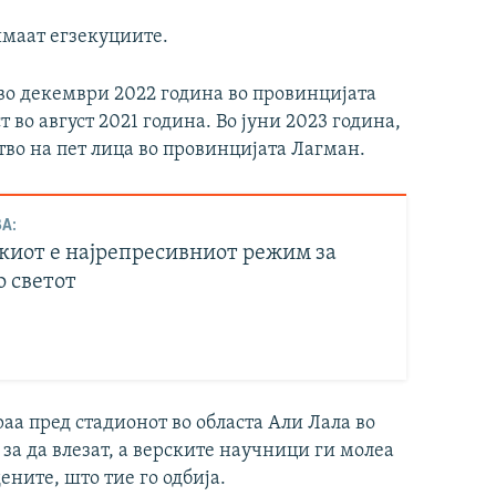
имаат егзекуциите.
 во декември 2022 година во провинцијата
 во август 2021 година. Во јуни 2023 година,
тво на пет лица во провинцијата Лагман.
А:
киот е најрепресивниот режим за
о светот
раа пред стадионот во областа Али Лала во
 за да влезат, а верските научници ги молеа
ените, што тие го одбија.