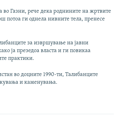
а во Газни, рече дека роднините на жртвите
ш потоа ги однела нивните тела, пренесе
либанците за извршување на јавни
ко ја презедоа власта и ги повикаа
ите практики.
истан во доцните 1990-ти, Талибанците
икувања и каменувања.