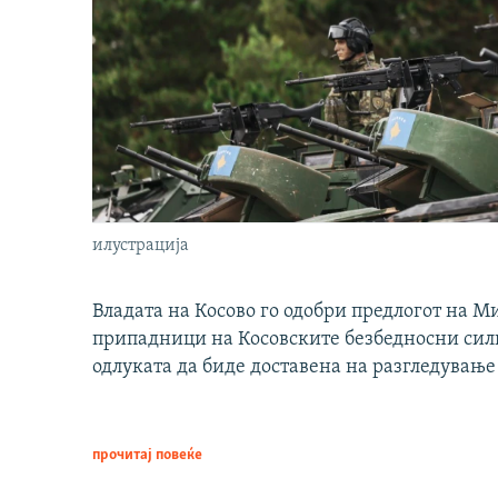
илустрација
Владата на Косово го одобри предлогот на М
припадници на Косовските безбедносни сили 
одлуката да биде доставена на разгледување
прочитај повеќе