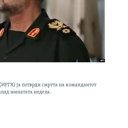
ИРГК) ја потврди смртта на командантот
апад минатата недела.