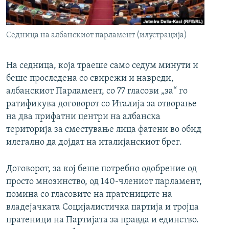
РСЕ веб страници
Седница на албанскиот парламент (илустрација)
На седница, која траеше само седум минути и
беше проследена со свирежи и навреди,
албанскиот Парламент, со 77 гласови „за“ го
ратификува договорот со Италија за отворање
на два прифатни центри на албанска
територија за сместување лица фатени во обид
илегално да дојдат на италијанскиот брег.
Договорот, за кој беше потребно одобрение од
просто мнозинство, од 140-члениот парламент,
помина со гласовите на пратениците на
владејачката Социјалистичка партија и тројца
пратеници на Партијата за правда и единство.