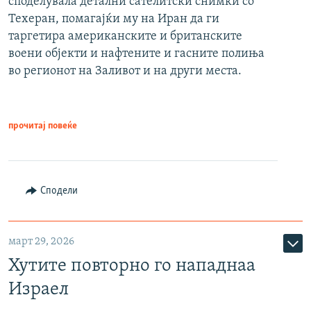
споделувала детални сателитски снимки со
Техеран, помагајќи му на Иран да ги
таргетира американските и британските
воени објекти и нафтените и гасните полиња
во регионот на Заливот и на други места.
прочитај повеќе
Сподели
март 29, 2026
Хутите повторно го нападнаа
Израел