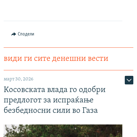
Сподели
види ги сите денешни вести
март 30, 2026
Косовската влада го одобри
предлогот за испраќање
безбедносни сили во Газа