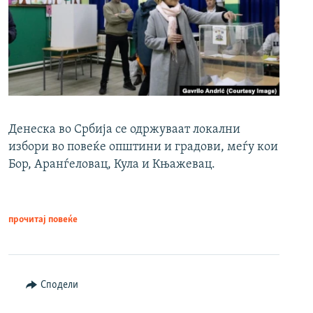
Денеска во Србија се одржуваат локални
избори во повеќе општини и градови, меѓу кои
Бор, Аранѓеловац, Кула и Књажевац.
прочитај повеќе
Сподели