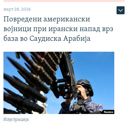
март 28, 2026
Повредени американски
војници при ирански напад врз
база во Саудиска Арабија
Илустрација