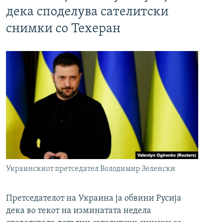
дека споделува сателитски
снимки со Техеран
Украинскиот претседател Володимир Зеленски
Претседателот на Украина ја обвини Русија
дека во текот на изминатата недела