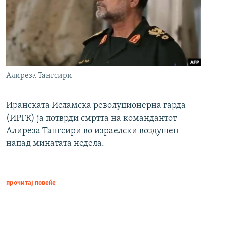
Алиреза Тангсири
Иранската Исламска револуционерна гарда
(ИРГК) ја потврди смртта на командантот
Алиреза Тангсири во израелски воздушен
напад минатата недела.
прочитај повеќе