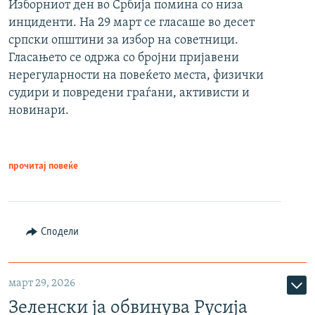
Изборниот ден во Србија помина со низа
инциденти. На 29 март се гласаше во десет
српски општини за избор на советници.
Гласањето се одржа со бројни пријавени
нерегуларности на повеќето места, физички
судири и повредени граѓани, активисти и
новинари.
прочитај повеќе
Сподели
март 29, 2026
Зеленски ја обвинува Русија