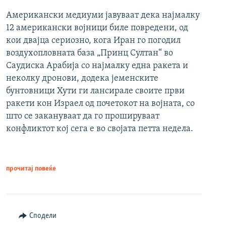
Американски медиуми јавуваат дека најмалку
12 американски војници биле повредени, од
кои двајца сериозно, кога Иран го погодил
воздухопловната база „Принц Султан“ во
Саудиска Арабија со најмалку една ракета и
неколку дронови, додека јеменските
бунтовници Хути ги лансирале своите први
ракети кон Израел од почетокот на војната, со
што се закануваат да го прошируваат
конфликтот кој сега е во својата петта недела.
прочитај повеќе
Сподели