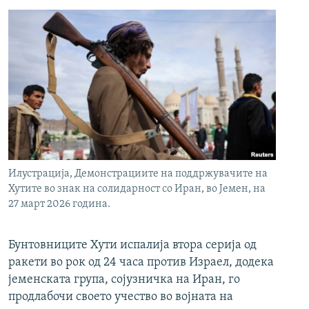
Илустрација, Демонстрациите на поддржувачите на
Хутите во знак на солидарност со Иран, во Јемен, на
27 март 2026 година.
Бунтовниците Хути испалија втора серија од
ракети во рок од 24 часа против Израел, додека
јеменската група, сојузничка на Иран, го
продлабочи своето учество во војната на