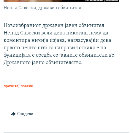
Ненад Савески, државен обвинител
Новоизбраниот државен јавен обвинител
Ненад Савески вели дека никогаш нема да
коментира ничија изјава, нагласувајќи дека
првото нешто што го направил откако е на
функцијата е средба со јавните обвинители во
Државното јавно обвинителство.
прочитај повеќе
Сподели