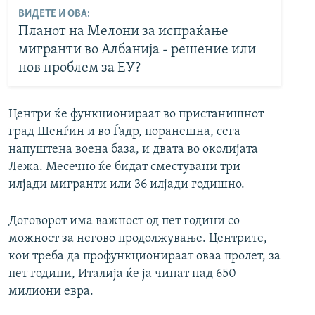
ВИДЕТЕ И ОВА:
Планот на Мелони за испраќање
мигранти во Албанија - решение или
нов проблем за ЕУ?
Центри ќе функционираат во пристанишнот
град Шенѓин и во Ѓадр, поранешна, сега
напуштена воена база, и двата во околијата
Лежа. Месечно ќе бидат сместувани три
илјади мигранти или 36 илјади годишно.
Договорот има важност од пет години со
можност за негово продолжување. Центрите,
кои треба да профункционираат оваа пролет, за
пет години, Италија ќе ја чинат над 650
милиони евра.