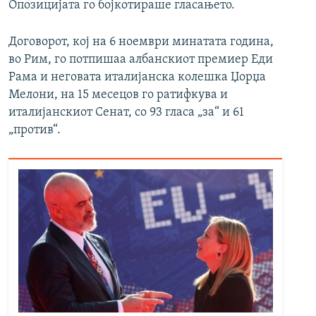
Опозицијата го бојкотираше гласањето.
Договорот, кој на 6 ноември минатата година,
во Рим, го потпишаа албанскиот премиер Еди
Рама и неговата италијанска колешка Џорџа
Мелони, на 15 месецов го ратифкува и
италијанскиот Сенат, со 93 гласа „за“ и 61
„против“.