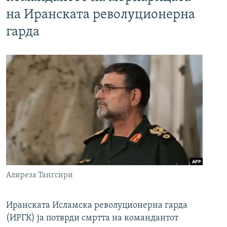
на Иранската револуционерна
гарда
Алиреза Тангсири
Иранската Исламска револуционерна гарда
(ИРГК) ја потврди смртта на командантот