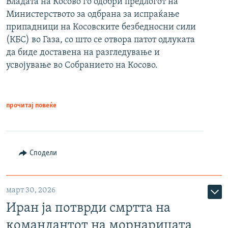
Владата на Косово го одобри предлогот на
Министерството за одбрана за испраќање
припадници на Косовските безбедносни сили
(КБС) во Газа, со што се отвора патот одлуката
да биде доставена на разгледување и
усвојување во Собранието на Косово.
прочитај повеќе
Сподели
март 30, 2026
Иран ја потврди смртта на
командантот на морнарицата