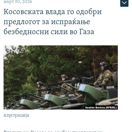
март 30, 2026
Косовската влада го одобри
предлогот за испраќање
безбедносни сили во Газа
илустрација