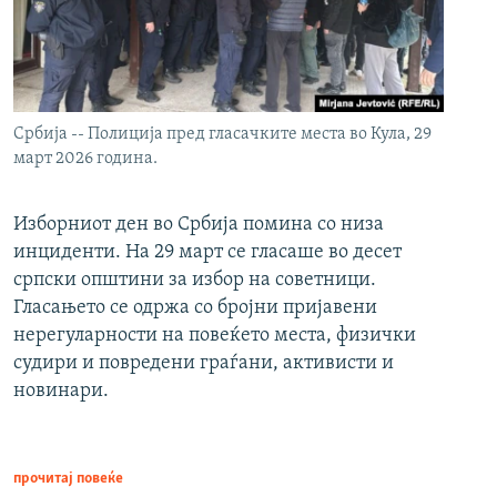
Србија -- Полиција пред гласачките места во Кула, 29
март 2026 година.
Изборниот ден во Србија помина со низа
инциденти. На 29 март се гласаше во десет
српски општини за избор на советници.
Гласањето се одржа со бројни пријавени
нерегуларности на повеќето места, физички
судири и повредени граѓани, активисти и
новинари.
прочитај повеќе