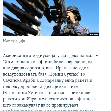
Илустрација
Американски медиуми јавуваат дека најмалку
12 американски војници биле повредени, од
кои двајца сериозно, кога Иран го погодил
воздухопловната база „Принц Султан“ во
Саудиска Арабија со најмалку една ракета и
неколку дронови, додека јеменските
бунтовници Хути ги лансирале своите први
ракети кон Израел од почетокот на војната, со
што се закануваат да го прошируваат