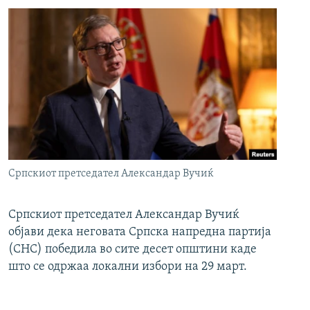
Српскиот претседател Александар Вучиќ
Српскиот претседател Александар Вучиќ
објави дека неговата Српска напредна партија
(СНС) победила во сите десет општини каде
што се одржаа локални избори на 29 март.