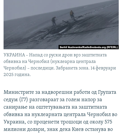
УКРАИНА – Напад со руски дрон врз заштитната
обвивка на Чернобил (нуклеарна централа
Чернобил) – последици. Забранета зона. 14 февруари
2025 година.
Министрите за надворешни работи од Групата
седум (Г7) разговараат за голем напор за
санирање на оштетувањата на заштитната
обвивка на нуклеарната централа Чернобил во
Украина, со проценети трошоци од околу 575
милиони долари, знак дека Киев останува во