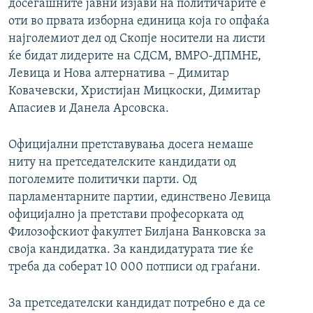
досегашните јавни изјави на политичарите е
оти во првата изборна единица која го опфаќа
најголемиот дел од Скопје носители на листи
ќе бидат лидерите на СДСМ, ВМРО-ДПМНЕ,
Левица и Нова алтернатива – Димитар
Ковачевски, Христијан Мицкоски, Димитар
Апасиев и Данела Арсовска.
Официјални претставувања досега немаше
ниту на претседателските кандидати од
поголемите политички парти. Од
парламентарните партии, единствено Левица
официјално ја претстави професорката од
Филозофскиот факултет Билјана Ванковска за
своја кандидатка. За кандидатурата тие ќе
треба да соберат 10 000 потписи од граѓани.
За претседателски кандидат потребно е да се