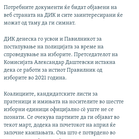
Потребните документи ќе бидат објавени на
веб страната на ДИК и сите заинтересирани ќе
можат од таму да ги симнат.
ДИК денеска го усвои и Павилникот за
постапување на полицијата за време на
спроведување на изборите. Претседателот на
Комисијата Александар Даштевски истакна
дека се работи за истиот Правилник од
изборите во 2021 година.
Коалициите, кандидатските листи за
пратеници и имињата на носителите во шестте
изборни единици официјално сè уште не се
познати. Се очекува партиите да ги објават во
текот март, додека на почетокот на април ќе
започне кампањата. Она што е потврдено во