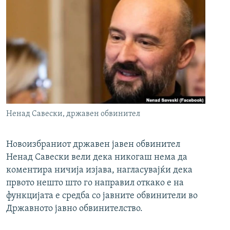
Ненад Савески, државен обвинител
Новоизбраниот државен јавен обвинител
Ненад Савески вели дека никогаш нема да
коментира ничија изјава, нагласувајќи дека
првото нешто што го направил откако е на
функцијата е средба со јавните обвинители во
Државното јавно обвинителство.