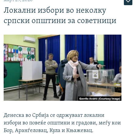
Локални избори во неколку
српски општини за советници
Денеска во Србија се одржуваат локални
избори во повеќе општини и градови, меѓу кои
Бор, Аранѓеловац, Кула и Књажевац.