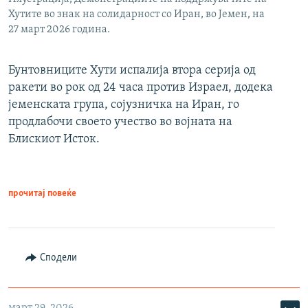
Хутите во знак на солидарност со Иран, во Јемен, на
27 март 2026 година.
Бунтовниците Хути испалија втора серија од
ракети во рок од 24 часа против Израел, додека
јеменската група, сојузничка на Иран, го
продлабочи своето учество во војната на
Блискиот Исток.
прочитај повеќе
Сподели
март 29, 2026