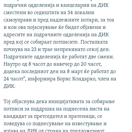
подрачни одделенија и канцеларии на ДИК
сместени во седиштата на 34 локални
самоуправи и пред надлежните нотари, за тоа
и кон ова појаснување ќе бидат објавени и
адресите на подрачните одделенија на ДИК
пред кој се собираат потписите. Постапката
почнува на 23 и трае непрекинато секој ден.
Подрачните одделенија ќе работат две смени.
Наутро од 8 часот до навечер до 20 часот,
додека последниот ден на 8 март ќе работат до
24 часот“, информира Борис Кондарко, член на
ДИК.
Тој објаснува дека иницијативата за собирање
потписи за поддршка на поднесена листа на
кандидат за претседател и пратеници, се
поведува со поднесување на известување и
изјава на ДИК од страна на предложениот