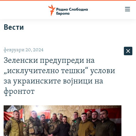
Достапни
линкови
Оди
Вести
на
МАКЕДОНИЈА
содржината
СВЕТ
Оди
февруари 20, 2024
ВИЗУЕЛНО
на
Зеленски предупреди на
главната
ВЕСТИ
навигација
„исклучително тешки“ услови
ШТО ТРЕБА ДА ЗНАЕТЕ
Премини
за украинските војници на
на
ПРИЈАВИ СЕ ЗА ЊУЗЛЕТЕР
фронтот
пребарување
ПОДКАСТ ЗОШТО?
СЛЕДЕТЕ НЕ