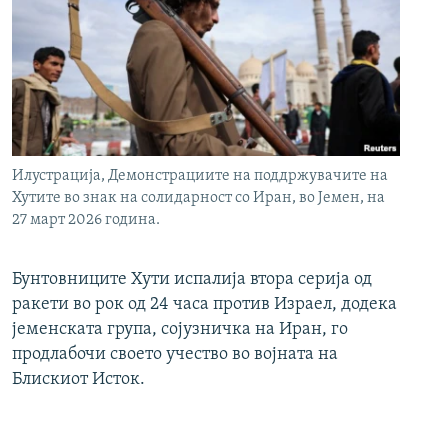
Илустрација, Демонстрациите на поддржувачите на
Хутите во знак на солидарност со Иран, во Јемен, на
27 март 2026 година.
Бунтовниците Хути испалија втора серија од
ракети во рок од 24 часа против Израел, додека
јеменската група, сојузничка на Иран, го
продлабочи своето учество во војната на
Блискиот Исток.