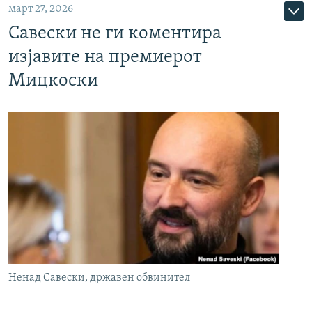
март 27, 2026
Савески не ги коментира
изјавите на премиерот
Мицкоски
Ненад Савески, државен обвинител