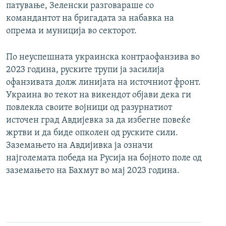
патување, Зеленски разговараше со
командантот на бригадата за набавка на
опрема и муниција во секторот.
По неуспешната украинска контраофанзива во
2023 година, руските трупи ја засилија
офанзивата долж линијата на источниот фронт.
Украина во текот на викендот објави дека ги
повлекла своите војници од разурнатиот
источен град Авдијевка за да избегне повеќе
жртви и да биде опколен од руските сили.
Заземањето на Авдијивка ја означи
најголемата победа на Русија на бојното поле од
заземањето на Бахмут во мај 2023 година.