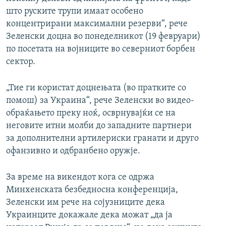
што руските трупи имаат особено
концентрирани максимални резерви“, рече
Зеленски доцна во понеделникот (19 февруари)
по посетата на војниците во северниот борбен
сектор.
„Тие ги користат доцнењата (во пратките со
помош) за Украина“, рече Зеленски во видео-
обраќањето преку ноќ, осврнувајќи се на
неговите итни молби до западните партнери
за дополнителни артилериски гранати и друго
офанзивно и одбранбено оружје.
За време на викендот кога се одржа
Минхенската безбедносна конференција,
Зеленски им рече на сојузниците дека
Украинците докажале дека можат „да ја