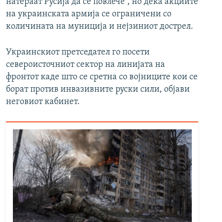
натераат Русија да се повлече“, но дека акциите
на украинската армија се ограничени со
количината на муниција и нејзиниот дострел.
Украинскиот претседател го посети
североисточниот сектор на линијата на
фронтот каде што се сретна со војниците кои се
борат против инвазивните руски сили, објави
неговиот кабинет.