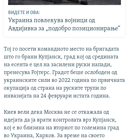
ВИДЕТЕ И ОВА:
Украина повлекува војници од
Авдијивка за „подобро позиционирање“
Тој го посети командното место на бригадата
што го брани Купјанск, град кој од средината
на есента е цел на засилени руски напади,
пренесува Ројтерс. Градот беше ослободен од
украинските сили во 2022 година по првичната
окупација од страна на руските трупи по
инвазијата на 24 февруари истата година.
Киев вели дека Москва не се откажала од
идејата да ја врати контролата врз Купјанск,
кој е во близина на вториот по големина град
во Украина, Харков. За време на своето