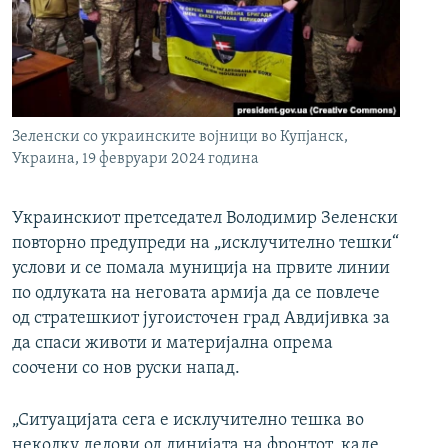
РСЕ веб страници
Зеленски со украинските војници во Купјанск,
Украина, 19 февруари 2024 година
Украинскиот претседател Володимир Зеленски
повторно предупреди на „исклучително тешки“
услови и се помала муниција на првите линии
по одлуката на неговата армија да се повлече
од стратешкиот југоисточен град Авдијивка за
да спаси животи и материјална опрема
соочени со нов руски напад.
„Ситуацијата сега е исклучително тешка во
неколку делови од линијата на фронтот, каде