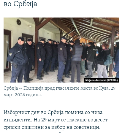
во Србија
Србија -- Полиција пред гласачките места во Кула, 29
март 2026 година.
Изборниот ден во Србија помина со низа
инциденти. На 29 март се гласаше во десет
српски општини за избор на советници.