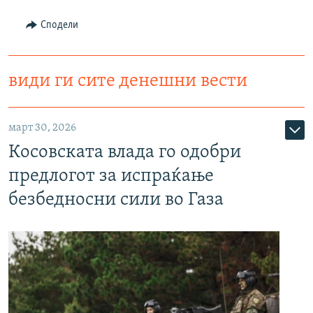
Сподели
види ги сите денешни вести
март 30, 2026
Косовската влада го одобри
предлогот за испраќање
безбедносни сили во Газа