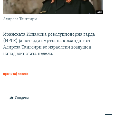
Алиреза Тангсири
Иранската Исламска револуционерна гарда
(ИРГК) ја потврди смртта на командантот
Алиреза Тангсири во израелски воздушен
напад минатата недела.
прочитај повеќе
Сподели