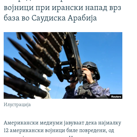
војници при ирански напад врз
база во Саудиска Арабија
Илустрација
Американски медиуми јавуваат дека најмалку
12 американски војници биле повредени, од