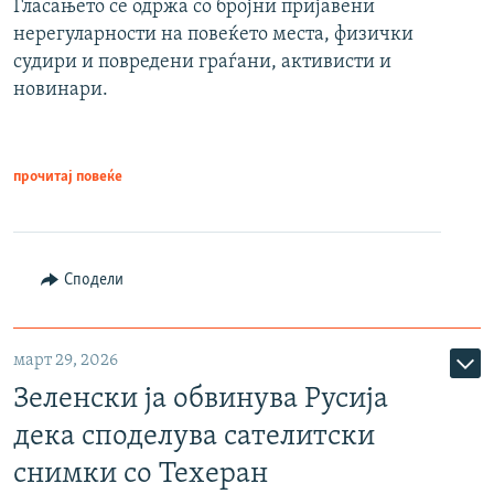
Гласањето се одржа со бројни пријавени
нерегуларности на повеќето места, физички
судири и повредени граѓани, активисти и
новинари.
прочитај повеќе
Сподели
март 29, 2026
Зеленски ја обвинува Русија
дека споделува сателитски
снимки со Техеран