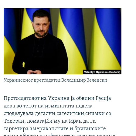
Украинскиот претседател Володимир Зеленски
Претседателот на Украина ја обвини Русија
дека во текот на изминатата недела
споделувала детални сателитски снимки со
Техеран, помагајќи му на Иран да ги
таргетира американските и британските