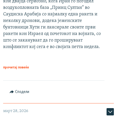
кои двајца сериозно, кога Иран го погодил
воздухопловната база „Принц Султан“ во
Саудиска Арабија со најмалку една ракета и
неколку дронови, додека јеменските
бунтовници Хути ги лансирале своите први
ракети кон Израел од почетокот на војната, со
што се закануваат да го прошируваат
конфликтот кој сега е во својата петта недела.
прочитај повеќе
Сподели
март 28, 2026