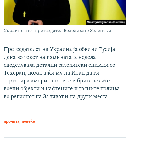
Украинскиот претседател Володимир Зеленски
Претседателот на Украина ја обвини Русија
дека во текот на изминатата недела
споделувала детални сателитски снимки со
Техеран, помагајќи му на Иран да ги
таргетира американските и британските
воени објекти и нафтените и гасните полиња
во регионот на Заливот и на други места.
прочитај повеќе