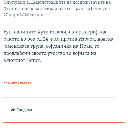
Илустрација, Демонстрациите на поддржувачите на
Хутите во знак на солидарност со Иран, во Јемен, на
27 март 2026 година.
Бунтовниците Хути испалија втора серија од
ракети во рок од 24 часа против Израел, додека
јеменската група, сојузничка на Иран, го
продлабочи своето учество во војната на
Блискиот Исток.
прочитај повеќе
Сподели