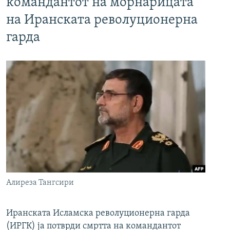
командантот на морнарицата
на Иранската револуционерна
гарда
Алиреза Тангсири
Иранската Исламска револуционерна гарда
(ИРГК) ја потврди смртта на командантот