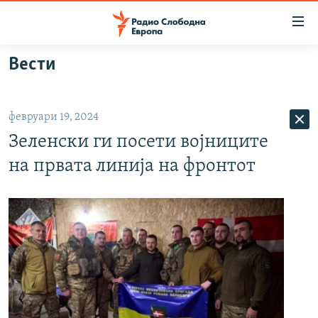
Достапни
линкови
Оди
Вести
на
МАКЕДОНИЈА
содржината
СВЕТ
Оди
февруари 19, 2024
ВИЗУЕЛНО
на
Зеленски ги посети војниците
главната
ВЕСТИ
навигација
на првата линија на фронтот
ШТО ТРЕБА ДА ЗНАЕТЕ
Премини
на
ПРИЈАВИ СЕ ЗА ЊУЗЛЕТЕР
пребарување
ПОДКАСТ ЗОШТО?
СЛЕДЕТЕ НЕ