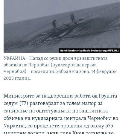
УКРАИНА – Напад со руски дрон врз заштитната
обвивка на Чернобил (нуклеарна централа
Чернобил) – последици. Забранета зона. 14 февруари
2025 година.
Министрите за надворешни работи од Групата
седум (Г7) разговараат за голем напор за
санирање на оштетувањата на заштитната
обвивка на нуклеарната централа Чернобил во
Украина, со проценети трошоци од околу 575
милиони долари, знак дека Киев останува во