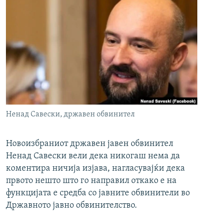
Ненад Савески, државен обвинител
Новоизбраниот државен јавен обвинител
Ненад Савески вели дека никогаш нема да
коментира ничија изјава, нагласувајќи дека
првото нешто што го направил откако е на
функцијата е средба со јавните обвинители во
Државното јавно обвинителство.