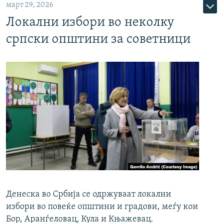
март 29, 2026
Локални избори во неколку
српски општини за советници
Денеска во Србија се одржуваат локални
избори во повеќе општини и градови, меѓу кои
Бор, Аранѓеловац, Кула и Књажевац.