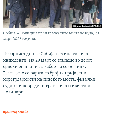
Србија -- Полиција пред гласачките места во Кула, 29
март 2026 година.
Изборниот ден во Србија помина со низа
инциденти. На 29 март се гласаше во десет
српски општини за избор на советници.
Гласањето се одржа со бројни пријавени
нерегуларности на повеќето места, физички
судири и повредени граѓани, активисти и
новинари.
прочитај повеќе