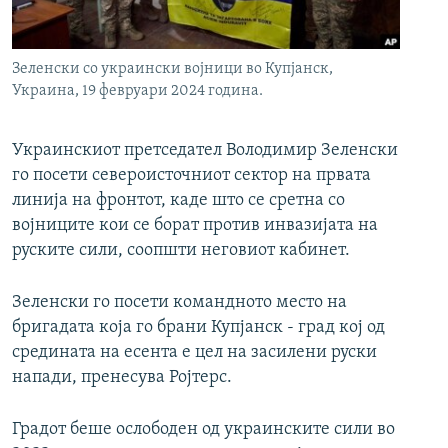
РСЕ веб страници
Зеленски со украински војници во Купјанск,
Украина, 19 февруари 2024 година.
Украинскиот претседател Володимир Зеленски
го посети североисточниот сектор на првата
линија на фронтот, каде што се сретна со
војниците кои се борат против инвазијата на
руските сили, соопшти неговиот кабинет.
Зеленски го посети командното место на
бригадата која го брани Купјанск - град кој од
средината на есента е цел на засилени руски
напади, пренесува Ројтерс.
Градот беше ослободен од украинските сили во