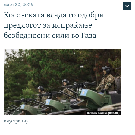
март 30, 2026
Косовската влада го одобри
предлогот за испраќање
безбедносни сили во Газа
илустрација