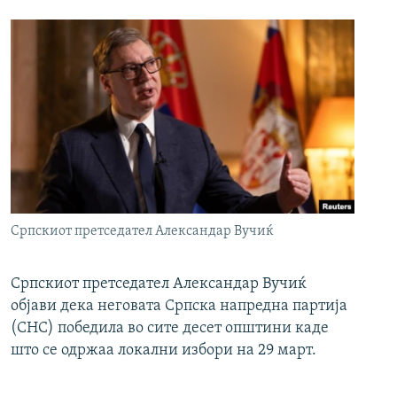
Српскиот претседател Александар Вучиќ
Српскиот претседател Александар Вучиќ
објави дека неговата Српска напредна партија
(СНС) победила во сите десет општини каде
што се одржаа локални избори на 29 март.