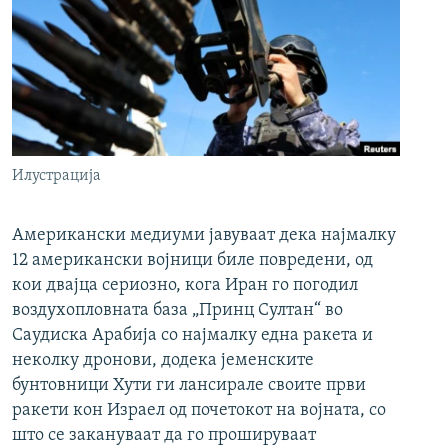
Илустрација
Американски медиуми јавуваат дека најмалку
12 американски војници биле повредени, од
кои двајца сериозно, кога Иран го погодил
воздухопловната база „Принц Султан“ во
Саудиска Арабија со најмалку една ракета и
неколку дронови, додека јеменските
бунтовници Хути ги лансирале своите први
ракети кон Израел од почетокот на војната, со
што се закануваат да го прошируваат