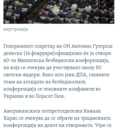
РСЕ веб страници
илустрација
Генералниот секретар на ОН Антонио Гутереш
денеска (16 февруари)официјално ќе ја отвори
60-та Минхенска безбедносна конференција,
на која се очекува да учествуваат околу 50
светски лидери. Како што јави ДПА, главните
теми на агендата на безбедносната
конференција се тековните конфликти во
Украина и во Појасот Газа.
Американската потпретседателка Камала
Харис се очекува да се обрати на тридневната
конференција на денот на отворањето. Утре се