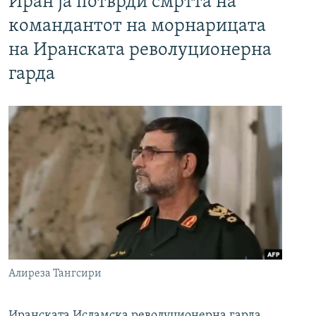
Иран ја потврди смртта на
командантот на морнарицата
на Иранската револуционерна
гарда
Алиреза Тангсири
Иранската Исламска револуционерна гарда