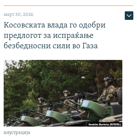
март 30, 2026
Косовската влада го одобри
предлогот за испраќање
безбедносни сили во Газа
илустрација