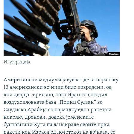
Илустрација
Американски медиуми јавуваат дека најмалку
12 американски војници биле повредени, од
кои двајца сериозно, кога Иран го погодил
воздухопловната база „Принц Султан“ во
Саудиска Арабија со најмалку една ракета и
неколку дронови, додека јеменските
бунтовници Хути ги лансирале своите први
ракети кон Израел од почетокот на војната, со