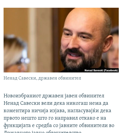
Ненад Савески, државен обвинител
Новоизбраниот државен јавен обвинител
Ненад Савески вели дека никогаш нема да
коментира ничија изјава, нагласувајќи дека
првото нешто што го направил откако е на
функцијата е средба со јавните обвинители во