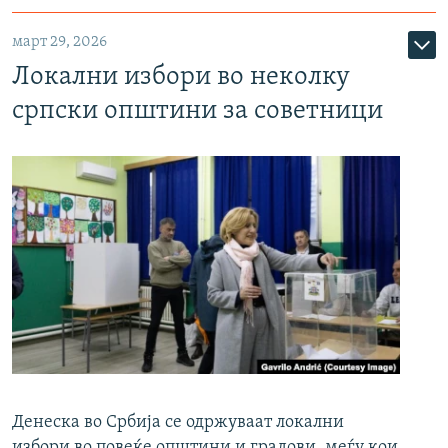
март 29, 2026
Локални избори во неколку
српски општини за советници
Денеска во Србија се одржуваат локални
избори во повеќе општини и градови, меѓу кои