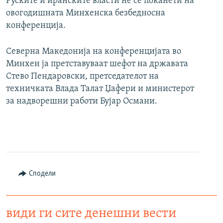
Руските и иранските власти не се поканети на
овогодишната Минхенска безбедносна
конференција.
Северна Македонија на конференцијата во
Минхен ја претставуваат шефот на државата
Стево Пендаровски, претседателот на
техничката Влада Талат Џафери и министерот
за надворешни работи Бујар Османи.
Сподели
види ги сите денешни вести