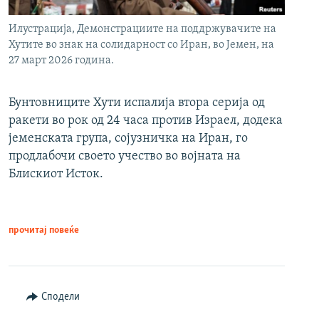
Илустрација, Демонстрациите на поддржувачите на
Хутите во знак на солидарност со Иран, во Јемен, на
27 март 2026 година.
Бунтовниците Хути испалија втора серија од
ракети во рок од 24 часа против Израел, додека
јеменската група, сојузничка на Иран, го
продлабочи своето учество во војната на
Блискиот Исток.
прочитај повеќе
Сподели