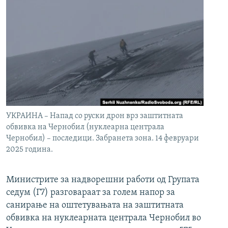
УКРАИНА – Напад со руски дрон врз заштитната
обвивка на Чернобил (нуклеарна централа
Чернобил) – последици. Забранета зона. 14 февруари
2025 година.
Министрите за надворешни работи од Групата
седум (Г7) разговараат за голем напор за
санирање на оштетувањата на заштитната
обвивка на нуклеарната централа Чернобил во