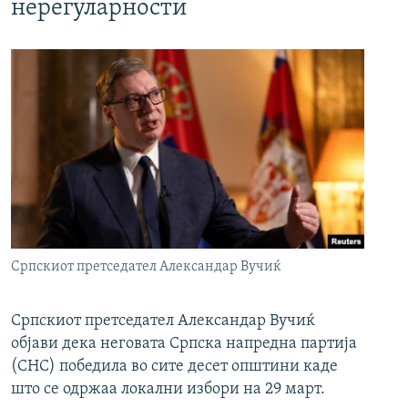
нерегуларности
Српскиот претседател Александар Вучиќ
Српскиот претседател Александар Вучиќ
објави дека неговата Српска напредна партија
(СНС) победила во сите десет општини каде
што се одржаа локални избори на 29 март.