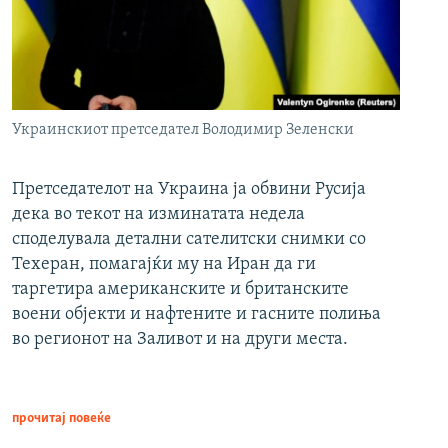
Украинскиот претседател Володимир Зеленски
Претседателот на Украина ја обвини Русија
дека во текот на изминатата недела
споделувала детални сателитски снимки со
Техеран, помагајќи му на Иран да ги
таргетира американските и британските
воени објекти и нафтените и гасните полиња
во регионот на Заливот и на други места.
прочитај повеќе