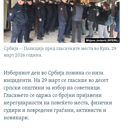
Србија -- Полиција пред гласачките места во Кула, 29
март 2026 година.
Изборниот ден во Србија помина со низа
инциденти. На 29 март се гласаше во десет
српски општини за избор на советници.
Гласањето се одржа со бројни пријавени
нерегуларности на повеќето места, физички
судири и повредени граѓани, активисти и
новинари.