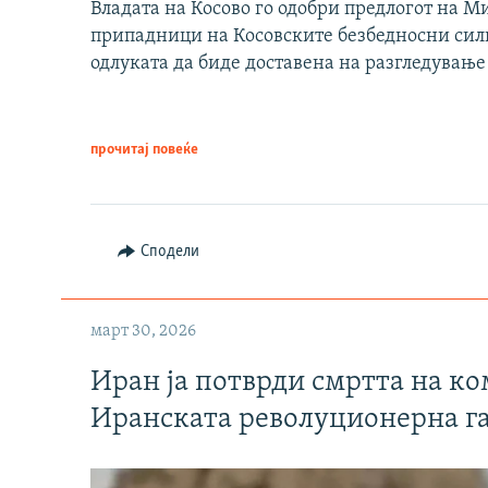
Владата на Косово го одобри предлогот на М
припадници на Косовските безбедносни сили 
одлуката да биде доставена на разгледување
прочитај повеќе
Сподели
март 30, 2026
Иран ја потврди смртта на к
Иранската револуционерна г