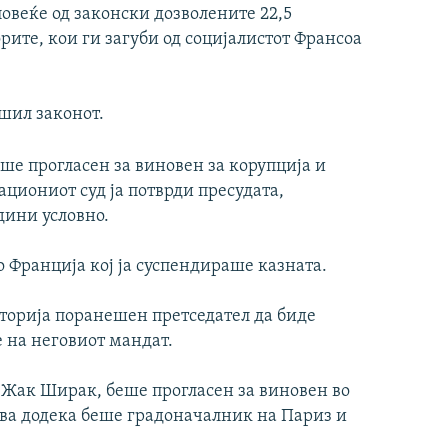
повеќе од законски дозволените 22,5
рите, кои ги загуби од социјалистот Франсоа
шил законот.
еше прогласен за виновен за корупција и
ациониот суд ја потврди пресудата,
одини условно.
о Франција кој ја суспендираше казната.
сторија поранешен претседател да биде
е на неговиот мандат.
 Жак Ширак, беше прогласен за виновен во
ства додека беше градоначалник на Париз и