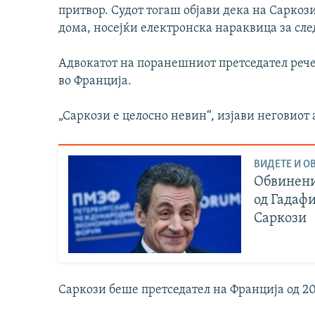
притвор. Судот тогаш објави дека на Саркози
дома, носејќи електронска нараквица за сле
Адвокатот на поранешниот претседател рече 
во Франција.
„Саркози е целосно невин“, изјави неговиот
ВИДЕТЕ И ОВ
Обвинени
од Гадаф
Саркози
Саркози беше претседател на Франција од 20