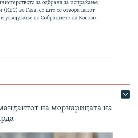
инистерството за одбрана за испраќање
(КБС) во Газа, со што се отвора патот
 и усвојување во Собранието на Косово.
омандантот на морнарицата на
арда