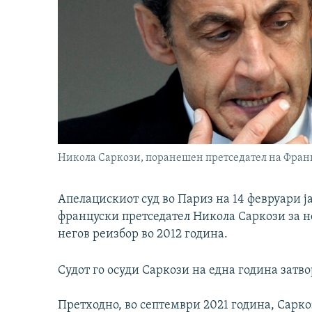
Никола Саркози, поранешен претседател на Фран
Апелацискиот суд во Париз на 14 февруари ј
француски претседател Никола Саркози за 
негов реизбор во 2012 година.
Судот го осуди Саркози на една година затво
Претходно, во септември 2021 година, Сарк