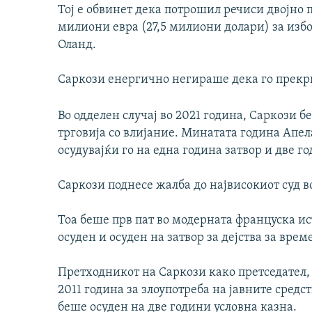
Тој е обвинет дека потрошил речиси двојно 
милиони евра (27,5 милиони долари) за избо
Оланд.
Саркози енергично негираше дека го прекр
Во одделен случај во 2021 година, Саркози б
трговија со влијание. Минатата година Апел
осудувајќи го на една година затвор и две г
Саркози поднесе жалба до највисокиот суд в
Тоа беше прв пат во модерната француска и
осуден и осуден на затвор за дејства за врем
Претходникот на Саркози како претседател,
2011 година за злоупотреба на јавните сред
беше осуден на две години условна казна.