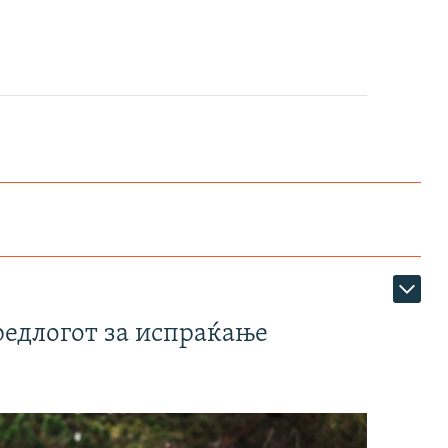
редлогот за испраќање