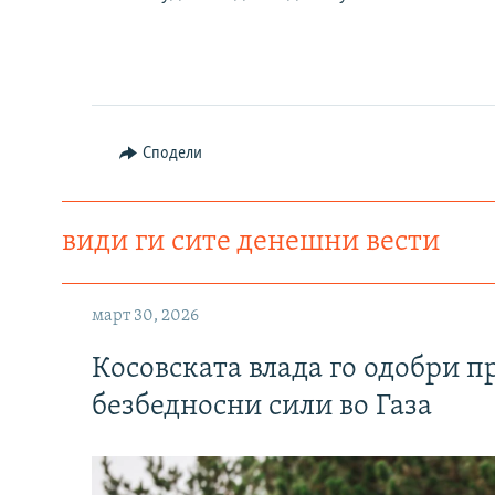
Сподели
види ги сите денешни вести
март 30, 2026
Косовската влада го одобри п
безбедносни сили во Газа