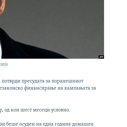
ција
а потврди пресудата за поранешниот
незаконско финансирање на кампањата за
р, од кои шест месеци условно.
ози беше осуден на една година домашен