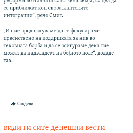
реформи во нивната сопствена земја, со цел да
се приближат кон евроатлантските
интеграции“, рече Смит.
„И ние продолжуваме да се фокусираме
првенствено на поддршката за нив во
тековната борба и да се осигураме дека тие
можат да надвладеат на бојното поле“, додаде
таа.
Сподели
види ги сите денешни вести