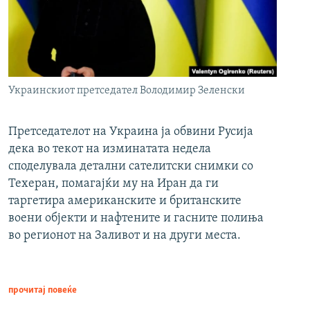
Украинскиот претседател Володимир Зеленски
Претседателот на Украина ја обвини Русија
дека во текот на изминатата недела
споделувала детални сателитски снимки со
Техеран, помагајќи му на Иран да ги
таргетира американските и британските
воени објекти и нафтените и гасните полиња
во регионот на Заливот и на други места.
прочитај повеќе