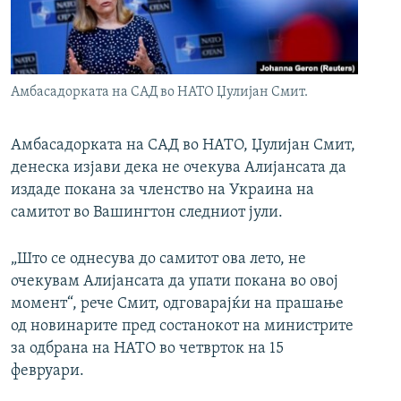
РСЕ веб страници
Амбасадорката на САД во НАТО Џулијан Смит.
Амбасадорката на САД во НАТО, Џулијан Смит,
денеска изјави дека не очекува Алијансата да
издаде покана за членство на Украина на
самитот во Вашингтон следниот јули.
„Што се однесува до самитот ова лето, не
очекувам Алијансата да упати покана во овој
момент“, рече Смит, одговарајќи на прашање
од новинарите пред состанокот на министрите
за одбрана на НАТО во четврток на 15
февруари.