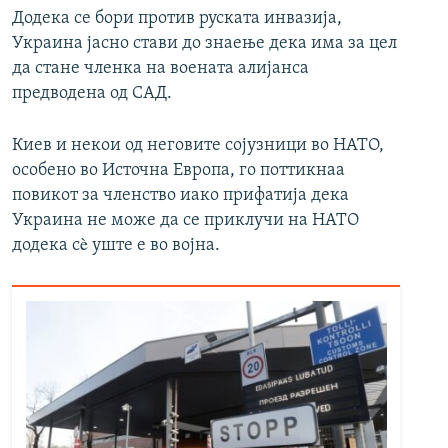
Додека се бори против руската инвазија,
Украина јасно стави до знаење дека има за цел
да стане членка на воената алијанса
предводена од САД.
Киев и некои од неговите сојузници во НАТО,
особено во Источна Европа, го поттикнаа
повикот за членство иако прифатија дека
Украина не може да се приклучи на НАТО
додека сè уште е во војна.