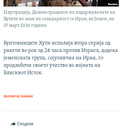
Илустрација, Демонстрациите на поддржувачите на
Хутите во знак на солидарност со Иран, во Јемен, на
27 март 2026 година.
Бунтовниците Хути испалија втора серија од
ракети во рок од 24 часа против Израел, додека
јеменската група, сојузничка на Иран, го
продлабочи своето учество во војната на
Блискиот Исток.
прочитај повеќе
Сподели