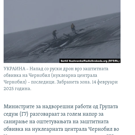
УКРАИНА – Напад со руски дрон врз заштитната
обвивка на Чернобил (нуклеарна централа
Чернобил) – последици. Забранета зона. 14 февруари
2025 година.
Министрите за надворешни работи од Групата
седум (Г7) разговараат за голем напор за
санирање на оштетувањата на заштитната
обвивка на нуклеарната централа Чернобил во