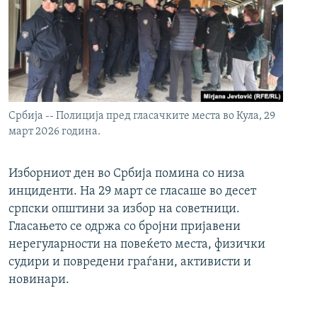
Србија -- Полиција пред гласачките места во Кула, 29
март 2026 година.
Изборниот ден во Србија помина со низа
инциденти. На 29 март се гласаше во десет
српски општини за избор на советници.
Гласањето се одржа со бројни пријавени
нерегуларности на повеќето места, физички
судири и повредени граѓани, активисти и
новинари.