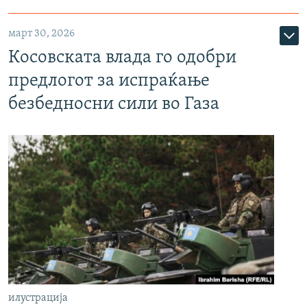
март 30, 2026
Косовската влада го одобри
предлогот за испраќање
безбедносни сили во Газа
илустрација