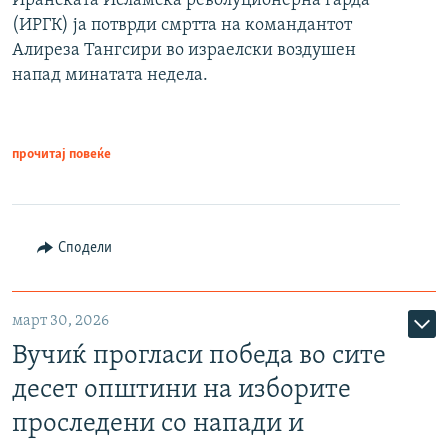
Иранската Исламска револуционерна гарда
(ИРГК) ја потврди смртта на командантот
Алиреза Тангсири во израелски воздушен
напад минатата недела.
прочитај повеќе
Сподели
март 30, 2026
Вучиќ прогласи победа во сите
десет општини на изборите
проследени со напади и