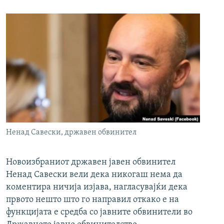
Ненад Савески, државен обвинител
Новоизбраниот државен јавен обвинител
Ненад Савески вели дека никогаш нема да
коментира ничија изјава, нагласувајќи дека
првото нешто што го направил откако е на
функцијата е средба со јавните обвинители во