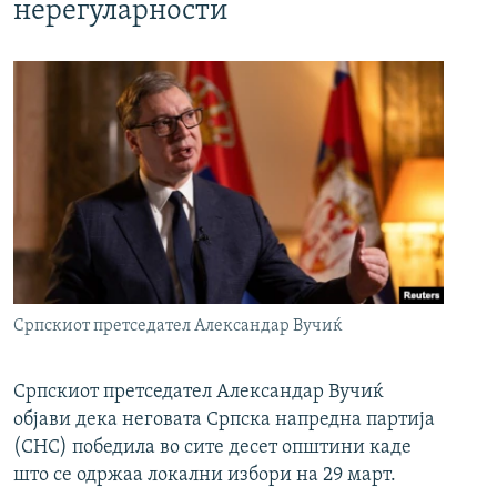
нерегуларности
Српскиот претседател Александар Вучиќ
Српскиот претседател Александар Вучиќ
објави дека неговата Српска напредна партија
(СНС) победила во сите десет општини каде
што се одржаа локални избори на 29 март.