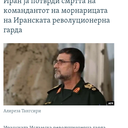
Иран ја потврди смртта на
командантот на морнарицата
на Иранската револуционерна
гарда
Алиреза Тангсири