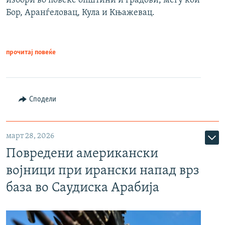
избори во повеќе општини и градови, меѓу кои
Бор, Аранѓеловац, Кула и Књажевац.
прочитај повеќе
Сподели
март 28, 2026
Повредени американски
војници при ирански напад врз
база во Саудиска Арабија