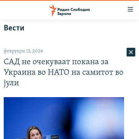
Достапни
линкови
Оди
Вести
на
МАКЕДОНИЈА
содржината
СВЕТ
Оди
февруари 13, 2024
ВИЗУЕЛНО
на
САД не очекуваат покана за
главната
ВЕСТИ
навигација
Украина во НАТО на самитот во
ШТО ТРЕБА ДА ЗНАЕТЕ
Премини
јули
на
ПРИЈАВИ СЕ ЗА ЊУЗЛЕТЕР
пребарување
ПОДКАСТ ЗОШТО?
СЛЕДЕТЕ НЕ