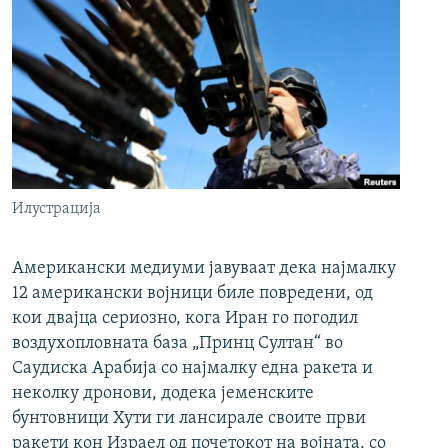
Илустрација
Американски медиуми јавуваат дека најмалку
12 американски војници биле повредени, од
кои двајца сериозно, кога Иран го погодил
воздухопловната база „Принц Султан“ во
Саудиска Арабија со најмалку една ракета и
неколку дронови, додека јеменските
бунтовници Хути ги лансирале своите први
ракети кон Израел од почетокот на војната, со