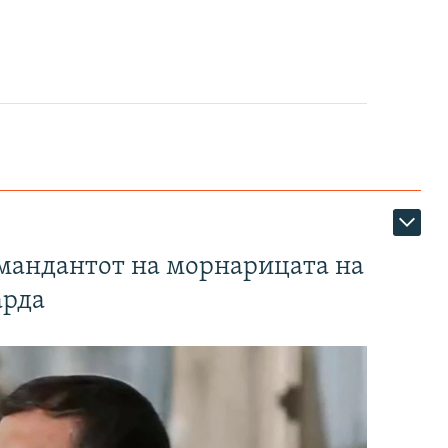
омандантот на морнарицата на
арда