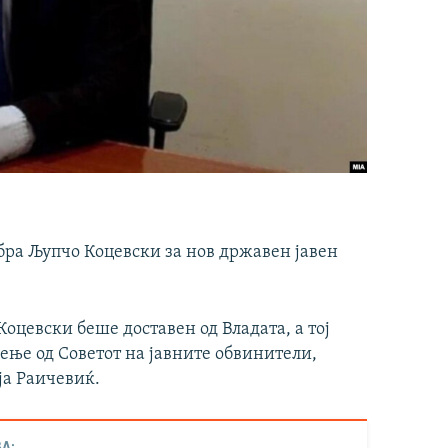
збра Љупчо Коцевски за нов државен јавен
оцевски беше доставен од Владата, а тој
ење од Советот на јавните обвинители,
ја Раичевиќ.
А: