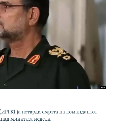
ИРГК) ја потврди смртта на командантот
апад минатата недела.