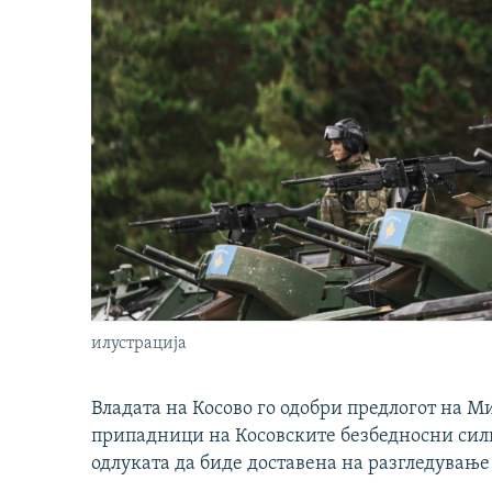
илустрација
Владата на Косово го одобри предлогот на М
припадници на Косовските безбедносни сили 
одлуката да биде доставена на разгледување