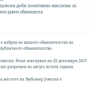
цевски доби позитивно мислење за
вен јавен обвинител
8 е избран во вишото обвинителство во
епубличкото обвинителство.
овески, беше именуван на 25 декември 2017
еше разрешен во август истата година.
а местото на Љубомир Јовески е