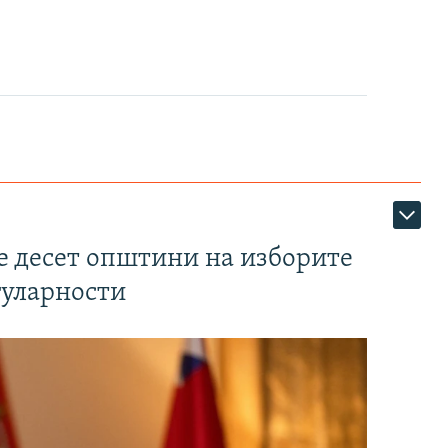
те десет општини на изборите
гуларности