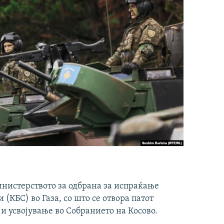
инистерството за одбрана за испраќање
(КБС) во Газа, со што се отвора патот
 и усвојување во Собранието на Косово.