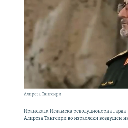
Алиреза Тангсири
Иранската Исламска револуционерна гарда (
Алиреза Тангсири во израелски воздушен н