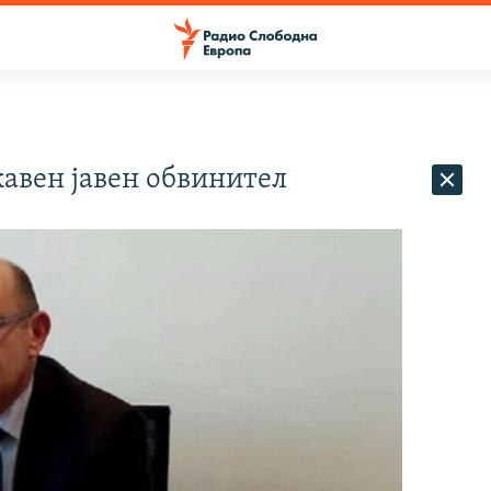
авен јавен обвинител