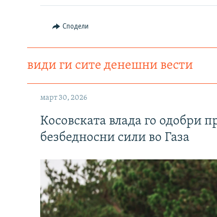
Сподели
види ги сите денешни вести
март 30, 2026
Косовската влада го одобри п
безбедносни сили во Газа