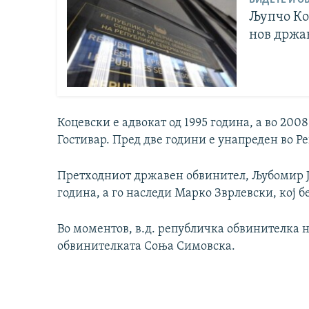
Љупчо Ко
нов држа
Коцевски е адвокат од 1995 година, а во 200
Гостивар. Пред две години е унапреден во Р
Претходниот државен обвинител, Љубомир Ј
година, а го наследи Марко Зврлевски, кој б
Во моментов, в.д. републичка обвинителка н
обвинителката Соња Симовска.