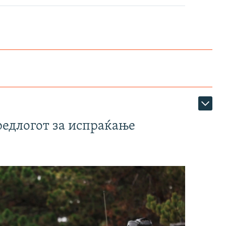
редлогот за испраќање