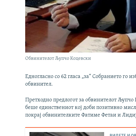
Обвинителот Љупчо Коцевски
Едногласно со 62 гласа „за“ Собранието го и
обвинител.
Претходно предлогот за обвинителот Љупчо К
беше единствениот кој доби позитивно мисл
покрај обвинителките Фатиме Фетаи и Лиди
ВИДЕТЕ И ОВ