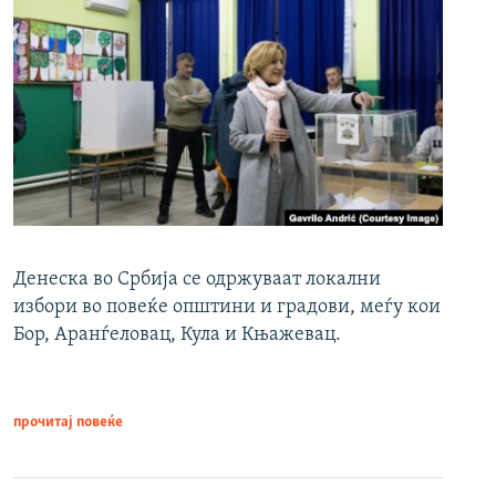
Денеска во Србија се одржуваат локални
избори во повеќе општини и градови, меѓу кои
Бор, Аранѓеловац, Кула и Књажевац.
прочитај повеќе