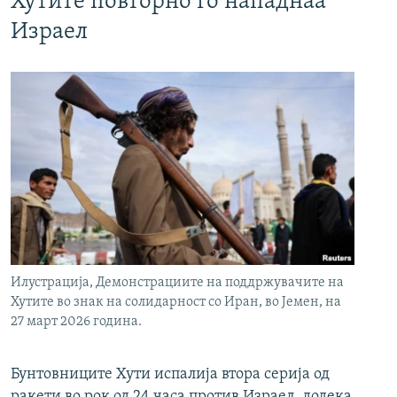
Хутите повторно го нападнаа
Израел
Илустрација, Демонстрациите на поддржувачите на
Хутите во знак на солидарност со Иран, во Јемен, на
27 март 2026 година.
Бунтовниците Хути испалија втора серија од
ракети во рок од 24 часа против Израел, додека