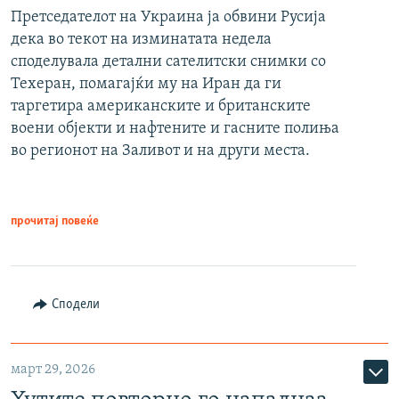
Претседателот на Украина ја обвини Русија
дека во текот на изминатата недела
споделувала детални сателитски снимки со
Техеран, помагајќи му на Иран да ги
таргетира американските и британските
воени објекти и нафтените и гасните полиња
во регионот на Заливот и на други места.
прочитај повеќе
Сподели
март 29, 2026