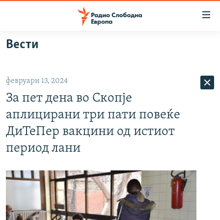
Достапни
линкови
Оди
Вести
на
МАКЕДОНИЈА
содржината
СВЕТ
Оди
февруари 13, 2024
ВИЗУЕЛНО
на
За пет дена во Скопје
главната
ВЕСТИ
навигација
аплицирани три пати повеќе
ШТО ТРЕБА ДА ЗНАЕТЕ
Премини
ДиТеПер вакцини од истиот
на
ПРИЈАВИ СЕ ЗА ЊУЗЛЕТЕР
период лани
пребарување
ПОДКАСТ ЗОШТО?
СЛЕДЕТЕ НЕ