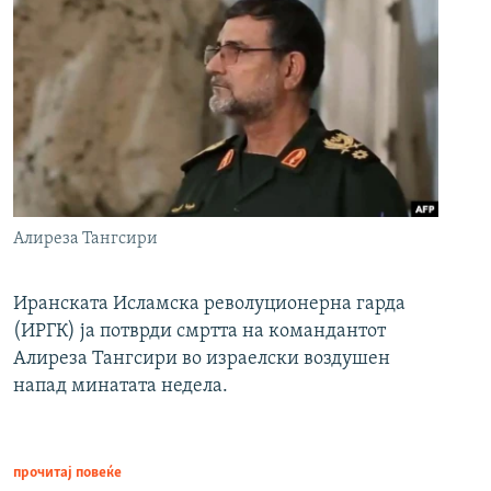
Алиреза Тангсири
Иранската Исламска револуционерна гарда
(ИРГК) ја потврди смртта на командантот
Алиреза Тангсири во израелски воздушен
напад минатата недела.
прочитај повеќе