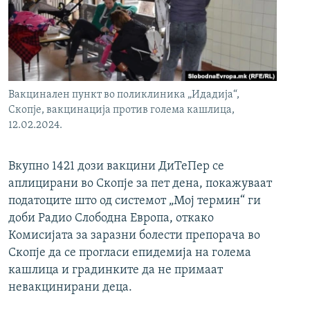
РСЕ веб страници
Вакцинален пункт во поликлиника „Идадија“,
Скопје, вакцинација против голема кашлица,
12.02.2024.
Вкупно 1421 дози вакцини ДиТеПер се
аплицирани во Скопје за пет дена, покажуваат
податоците што од системот „Мој термин“ ги
доби Радио Слободна Европа, откако
Комисијата за заразни болести препорача во
Скопје да се прогласи епидемија на голема
кашлица и градинките да не примаат
невакцинирани деца.