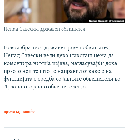
Ненад Савески, државен обвинител
Новоизбраниот државен јавен обвинител
Ненад Савески вели дека никогаш нема да
коментира ничија изјава, нагласувајќи дека
првото нешто што го направил откако е на
функцијата е средба со јавните обвинители во
Државното јавно обвинителство.
прочитај повеќе