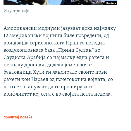
Илустрација
Американски медиуми јавуваат дека најмалку
12 американски војници биле повредени, од
кои двајца сериозно, кога Иран го погодил
воздухопловната база „Принц Султан“ во
Саудиска Арабија со најмалку една ракета и
неколку дронови, додека јеменските
бунтовници Хути ги лансирале своите први
ракети кон Израел од почетокот на војната, со
што се закануваат да го прошируваат
конфликтот кој сега е во својата петта недела.
прочитај повеќе