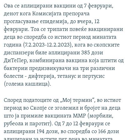
Ова се аплицирани вакцини од 7 февруари,
денот кога Комисијата препорача
прогласување епидемија, до вчера, 12
февруари. Тоа се трипати повеќе вакцинирани
деца во споредба со истиот период минатата
година (7.2.2023-12.2.2023), кога во скопските
диспанзери биле аплицирани 385 дози
ДиТеПер, комбинирана вакцина која штити од
бактерии предизвикувачи на три различни
болести - дифтерија, тетанус и пертусис
(голема кашлица).
Според податоците од „Мој термин“, во истиот
период во Скопје се зголемил и бројот на деца
што ја примиле вакцината ММР (морбили,
рубеола и паротит). Од 7 до 12 февраури се
аплицирани 194 дози, во споредба со 166 дози
алицирани за истите пет дена во минатата