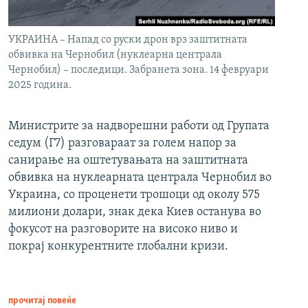
УКРАИНА – Напад со руски дрон врз заштитната
обвивка на Чернобил (нуклеарна централа
Чернобил) – последици. Забранета зона. 14 февруари
2025 година.
Министрите за надворешни работи од Групата
седум (Г7) разговараат за голем напор за
санирање на оштетувањата на заштитната
обвивка на нуклеарната централа Чернобил во
Украина, со проценети трошоци од околу 575
милиони долари, знак дека Киев останува во
фокусот на разговорите на високо ниво и
покрај конкурентните глобални кризи.
прочитај повеќе