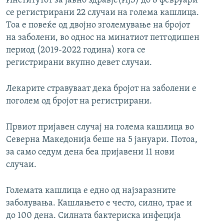
Институтот за јавно здравје(ИЈЗ) до 8 февруари
се регистрирани 22 случаи на голема кашлица.
Тоа е повеќе од двојно зголемување на бројот
на заболени, во однос на минатиот петгодишен
период (2019-2022 година) кога се
регистрирани вкупно девет случаи.
Лекарите стравуваат дека бројот на заболени е
поголем од бројот на регистрирани.
Првиот пријавен случај на голема кашлица во
Северна Македонија беше на 5 јануари. Потоа,
за само седум дена беа пријавени 11 нови
случаи.
Големата кашлица е едно од најзаразните
заболувања. Кашлањето е често, силно, трае и
до 100 дена. Силната бактериска инфеција