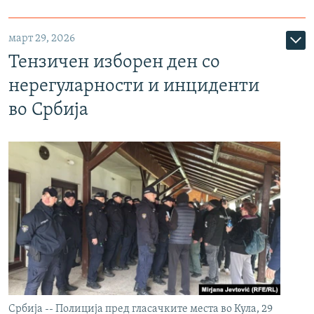
март 29, 2026
Тензичен изборен ден со
нерегуларности и инциденти
во Србија
Србија -- Полиција пред гласачките места во Кула, 29