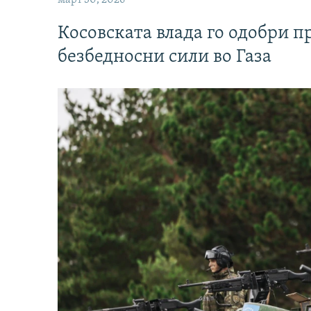
март 30, 2026
Косовската влада го одобри п
безбедносни сили во Газа