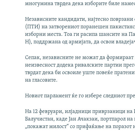
многумина тврдеа дека изборите биле наме
Независните кандидати, најтесно поврзани 
(ПТИ) на затворениот поранешен пакистанс
изборни места. Тоа ги расипа шансите на 
Н), поддржана од армијата, да освои владеј
Сепак, независните не можат да формираат в
неизвесност додека ривалските партии прег
тврдат дека би освоиле уште повеќе прате
на гласовите.
Новиот парламент ќе го избере следниот пр
На 12 февруари, илјадници приврзаници на 
Балучистан, каде Јан Ачакзаи, портпарол на
„покажат милост“ со прифаќање на поразот 