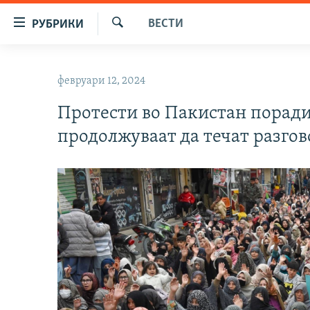
Достапни
ВЕСТИ
РУБРИКИ
линкови
Барај
Оди
МАКЕДОНИЈА
на
февруари 12, 2024
СВЕТ
содржината
Оди
Протести во Пакистан поради
ВИЗУЕЛНО
на
продолжуваат да течат разгов
ВЕСТИ
главната
навигација
ШТО ТРЕБА ДА ЗНАЕТЕ
Премини
ПРИЈАВИ СЕ ЗА ЊУЗЛЕТЕР
на
пребарување
ПОДКАСТ ЗОШТО?