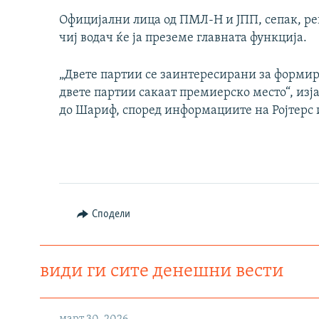
Официјални лица од ПМЛ-Н и ЈПП, сепак, рек
чиј водач ќе ја преземе главната функција.
„Двете партии се заинтересирани за формир
двете партии сакаат премиерско место“, изј
до Шариф, според информациите на Ројтерс 
Сподели
види ги сите денешни вести