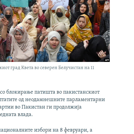
иот град Квета во северен Белучистан на 11
 со блокирање патишта во пакистанскиот
зултатите од неодамнешните парламентарни
артии во Пакистан ги продолжија
ледната влада.
националните избори на 8 февруари, а