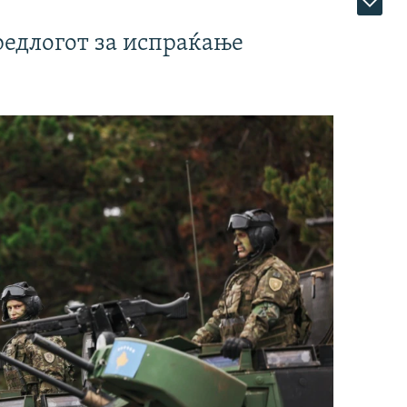
редлогот за испраќање