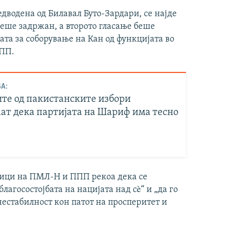
дводена од Билавал Буто-Зардари, се најде
 беше задржан, а второто гласање беше
та за соборување на Кан од функцијата во
ППП.
А:
ите од пакистанските избори
ат дека партијата на Шариф има тесно
вници на ПМЛ-Н и ППП рекоа дека се
благосостојбата на нацијата над сè“ и „да го
естабилност кон патот на просперитет и