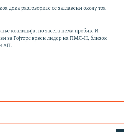
оа дека разговорите се заглавени околу тоа
ање коалиција, но засега нема пробив. И
ави за Ројтерс врвен лидер на ПМЛ-Н, близок
и АП.