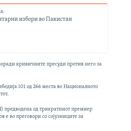
А:
тарни избори во Пакистан
поради кривичните пресуди против него за
езбедија 101 од 266 места во Националното
тот.
) предводена од трикратниот премиер
 е во преговори со сојузниците за