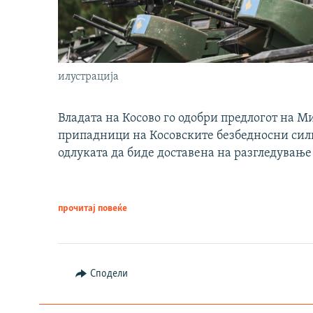
илустрација
Владата на Косово го одобри предлогот на М
припадници на Косовските безбедносни сили 
одлуката да биде доставена на разгледување
прочитај повеќе
Сподели