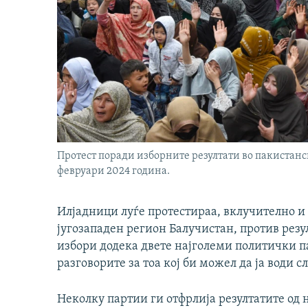
Протест поради изборните резултати во пакистанск
февруари 2024 година.
Илјадници луѓе протестираа, вклучително и
југозападен регион Балучистан, против ре
избори додека двете најголеми политички п
разговорите за тоа кој би можел да ја води с
Неколку партии ги отфрлија резултатите од 