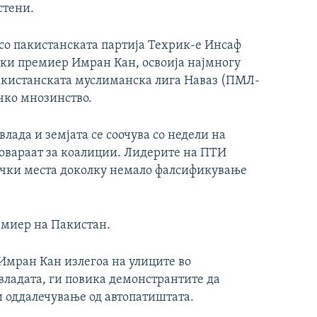
стени.
со пакистанската партија Техрик-е Инсаф
ки премиер Имран Кан, освоија најмногу
Пакистанската муслиманска лига Наваз (ПМЛ-
ачко мнозинство.
лада и земјата се соочува со недели на
овараат за коалиции. Лидерите на ПТИ
нички места доколку немало фалсификување
емиер на Пакистан.
Имран Кан излегоа на улиците во
 владата, ги повика демонстрантите да
и оддалечување од автопатиштата.