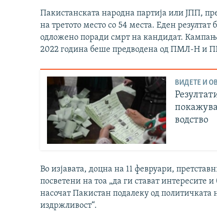
Пакистанската народна партија или ЈПП, пре
на третото место со 54 места. Еден резултат
одложено поради смрт на кандидат. Кампања
2022 година беше предводена од ПМЛ-Н и 
ВИДЕТЕ И ОВ
Резултат
покажува
водство
Во изјавата, доцна на 11 февруари, претста
посветени на тоа „да ги стават интересите и 
насочат Пакистан подалеку од политичката н
издржливост“.