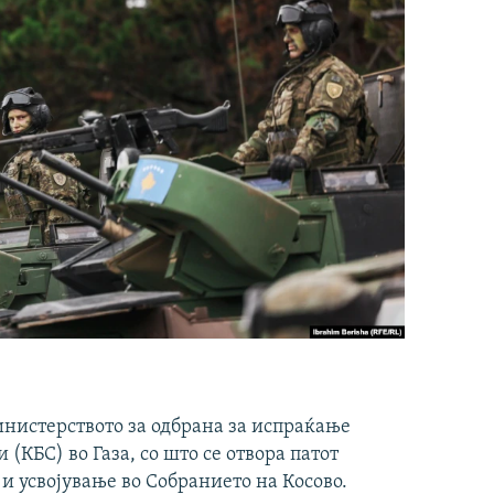
инистерството за одбрана за испраќање
(КБС) во Газа, со што се отвора патот
 и усвојување во Собранието на Косово.