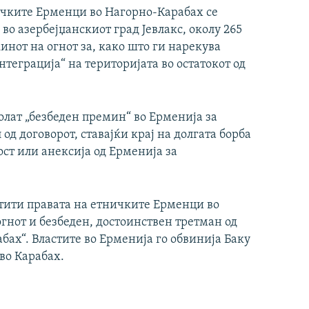
ичките Ерменци во Нагорно-Карабах се
 во азербејџанскиот град Јевлакс, околу 265
инот на огнот за, како што ги нарекува
нтеграција“ на територијата во остатокот од
олат „безбеден премин“ во Ерменија за
од договорот, ставајќи крај на долгата борба
ст или анексија од Ерменија за
штити правата на етничките Ерменци во
огнот и безбеден, достоинствен третман од
бах“. Властите во Ерменија го обвинија Баку
во Карабах.