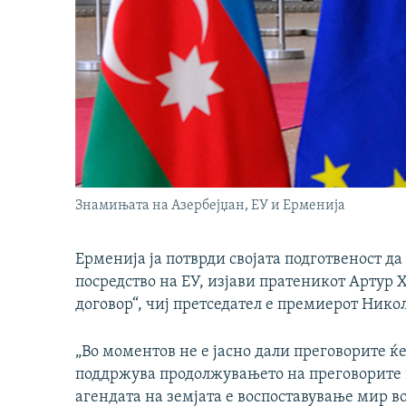
Знамињата на Азербејџан, ЕУ и Ерменија
Ерменија ја потврди својата подготвеност да
посредство на ЕУ, изјави пратеникот Артур 
договор“, чиј претседател е премиерот Ник
„Во моментов не е јасно дали преговорите ќе
поддржува продолжувањето на преговорите в
агендата на земјата е воспоставување мир во