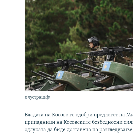
илустрација
Владата на Косово го одобри предлогот на М
припадници на Косовските безбедносни сили 
одлуката да биде доставена на разгледување