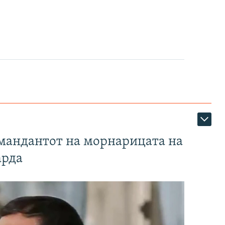
омандантот на морнарицата на
арда