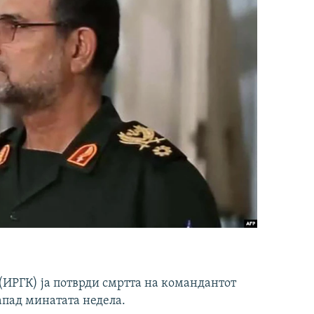
ИРГК) ја потврди смртта на командантот
апад минатата недела.