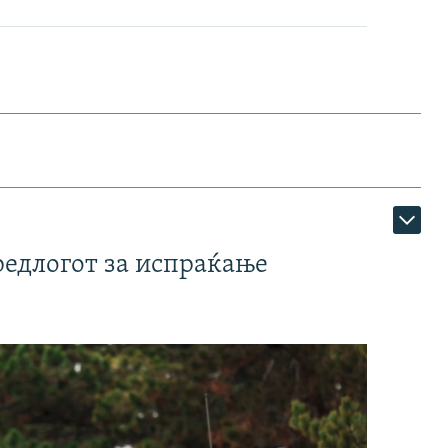
редлогот за испраќање