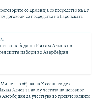
преговорите со Ерменија со посредство на ЕУ
ку договори со посредство на Европската
А:
пат за победа на Илхам Алиев на
телските избори во Азербејџан
 Мишел во објава на X соопшти дека
Илхам Алиев за да му честита на неговиот
а Азербејџан да учествува во трилатералните