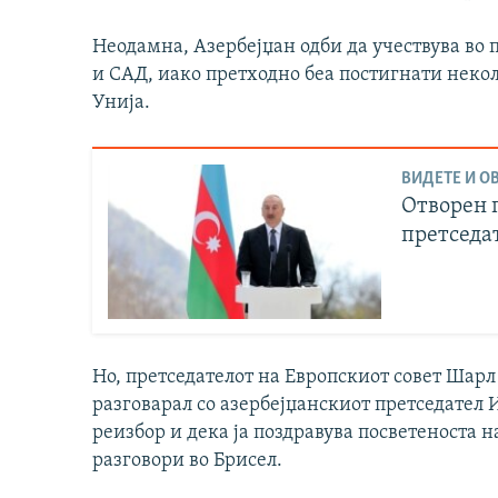
Неодамна, Азербејџан одби да учествува во 
и САД, иако претходно беа постигнати некол
Унија.
ВИДЕТЕ И ОВ
Отворен 
претседа
Но, претседателот на Европскиот совет Шарл
разговарал со азербејџанскиот претседател 
реизбор и дека ја поздравува посветеноста н
разговори во Брисел.