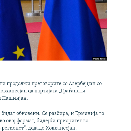
 ги продолжи преговорите со Азербејџан со
Ховханесјан од партијата „Граѓански
ол Пашинјан.
 бидат обновени. Се разбира, и Ерменија го
о овој формат, бидејќи приоритет во
 регионот“, додаде Ховханесјан.