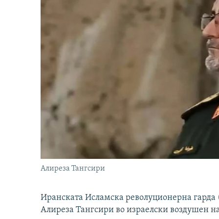
Алиреза Тангсири
Иранската Исламска револуционерна гарда (
Алиреза Тангсири во израелски воздушен н