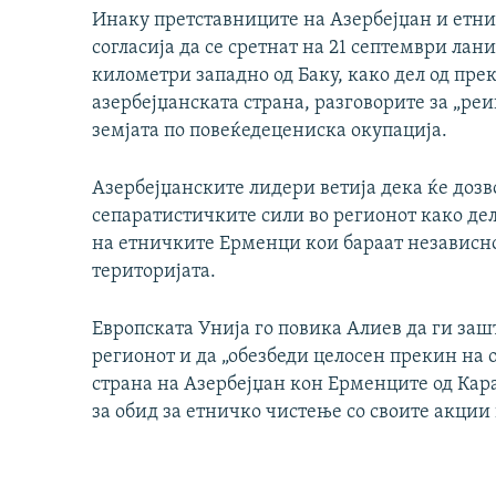
Инаку претставниците на Азербејџан и етн
согласија да се сретнат на 21 септември лани
километри западно од Баку, како дел од прек
азербејџанската страна, разговорите за „реи
земјата по повеќедецениска окупација.
Азербејџанските лидери ветија дека ќе дозв
сепаратистичките сили во регионот како дел 
на етничките Ерменци кои бараат независно
територијата.
Европската Унија го повика Алиев да ги за
регионот и да „обезбеди целосен прекин на 
страна на Азербејџан кон Ерменците од Кара
за обид за етничко чистење со своите акции 