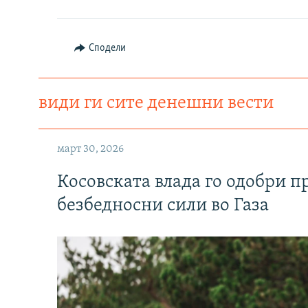
Сподели
види ги сите денешни вести
март 30, 2026
Косовската влада го одобри п
безбедносни сили во Газа