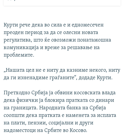
Курти рече дека во сила е и едномесечен
преоден период за да се олесни новата
регулатива, што ќе овозможи понатамошна
комуникација и време за решавање на
проблемите.
„Нашата цел не е ниту да казниме некого, ниту
да ги изненадиме граѓаните“, додаде Курти.
Претходно Србија ја обвини косовската влада
дека физички ја блокира пратката со динари
на границата. Народната банка на Србија
соопшти дека пратката е наменета за исплата
на плати, пензии, социјални и други
надоместоци на Србите во Косово.