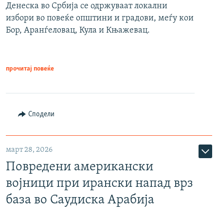
Денеска во Србија се одржуваат локални
избори во повеќе општини и градови, меѓу кои
Бор, Аранѓеловац, Кула и Књажевац.
прочитај повеќе
Сподели
март 28, 2026
Повредени американски
војници при ирански напад врз
база во Саудиска Арабија