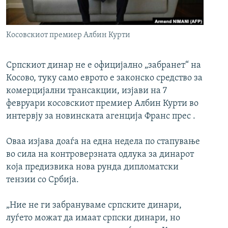
РСЕ веб страници
Косовскиот премиер Албин Курти
Српскиот динар не е официјално „забранет“ на
Косово, туку само еврото е законско средство за
комерцијални трансакции, изјави на 7
февруари косовскиот премиер Албин Курти во
интервју за новинската агенција Франс прес .
Оваа изјава доаѓа на една недела по стапување
во сила на контроверзната одлука за динарот
која предизвика нова рунда дипломатски
тензии со Србија.
„Ние не ги забрануваме српските динари,
луѓето можат да имаат српски динари, но