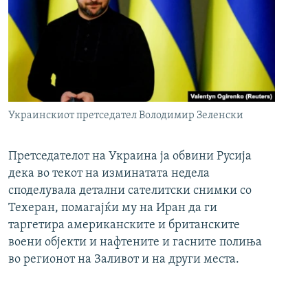
Украинскиот претседател Володимир Зеленски
Претседателот на Украина ја обвини Русија
дека во текот на изминатата недела
споделувала детални сателитски снимки со
Техеран, помагајќи му на Иран да ги
таргетира американските и британските
воени објекти и нафтените и гасните полиња
во регионот на Заливот и на други места.