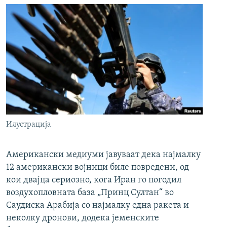
Илустрација
Американски медиуми јавуваат дека најмалку
12 американски војници биле повредени, од
кои двајца сериозно, кога Иран го погодил
воздухопловната база „Принц Султан“ во
Саудиска Арабија со најмалку една ракета и
неколку дронови, додека јеменските