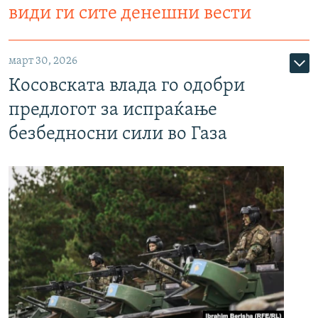
види ги сите денешни вести
март 30, 2026
Косовската влада го одобри
предлогот за испраќање
безбедносни сили во Газа