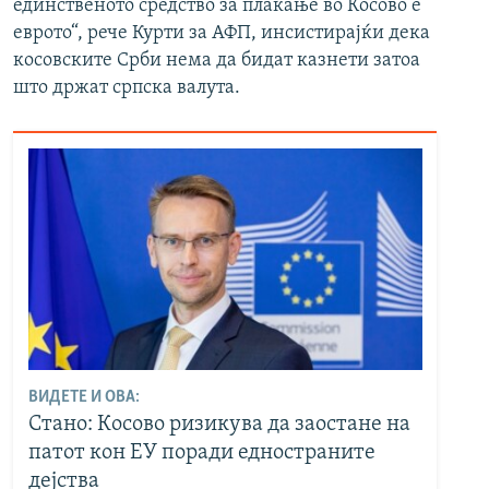
единственото средство за плаќање во Косово е
еврото“, рече Курти за АФП, инсистирајќи дека
косовските Срби нема да бидат казнети затоа
што држат српска валута.
ВИДЕТЕ И ОВА:
Стано: Косово ризикува да заостане на
патот кон ЕУ поради едностраните
дејства