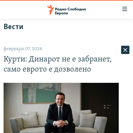
Достапни
линкови
Оди
Вести
на
МАКЕДОНИЈА
содржината
СВЕТ
Оди
февруари 07, 2024
ВИЗУЕЛНО
на
Курти: Динарот не е забранет,
главната
ВЕСТИ
навигација
само еврото е дозволено
ШТО ТРЕБА ДА ЗНАЕТЕ
Премини
на
ПРИЈАВИ СЕ ЗА ЊУЗЛЕТЕР
пребарување
ПОДКАСТ ЗОШТО?
СЛЕДЕТЕ НЕ