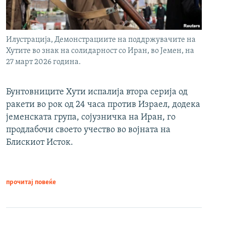
Илустрација, Демонстрациите на поддржувачите на
Хутите во знак на солидарност со Иран, во Јемен, на
27 март 2026 година.
Бунтовниците Хути испалија втора серија од
ракети во рок од 24 часа против Израел, додека
јеменската група, сојузничка на Иран, го
продлабочи своето учество во војната на
Блискиот Исток.
прочитај повеќе