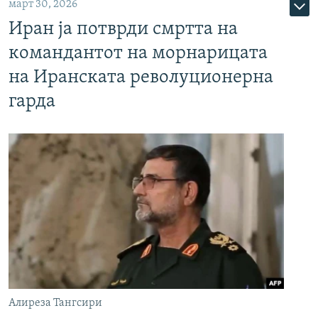
март 30, 2026
Иран ја потврди смртта на
командантот на морнарицата
на Иранската револуционерна
гарда
Алиреза Тангсири