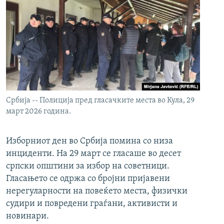
Србија -- Полиција пред гласачките места во Кула, 29
март 2026 година.
Изборниот ден во Србија помина со низа
инциденти. На 29 март се гласаше во десет
српски општини за избор на советници.
Гласањето се одржа со бројни пријавени
нерегуларности на повеќето места, физички
судири и повредени граѓани, активисти и
новинари.