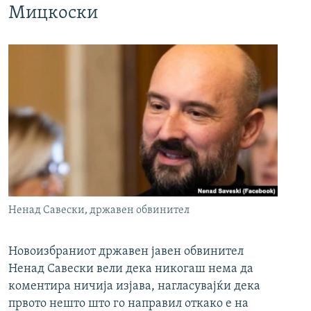
Мицкоски
Ненад Савески, државен обвинител
Новоизбраниот државен јавен обвинител
Ненад Савески вели дека никогаш нема да
коментира ничија изјава, нагласувајќи дека
првото нешто што го направил откако е на