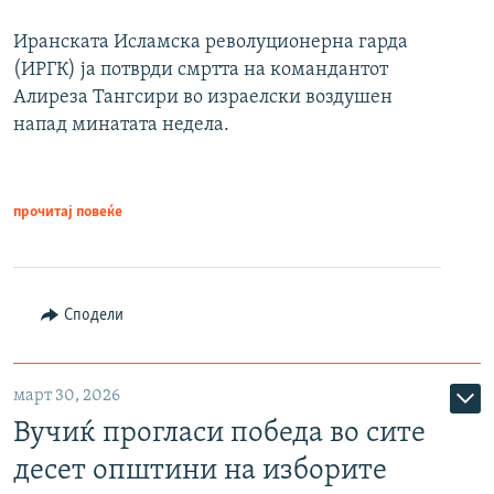
Иранската Исламска револуционерна гарда
(ИРГК) ја потврди смртта на командантот
Алиреза Тангсири во израелски воздушен
напад минатата недела.
прочитај повеќе
Сподели
март 30, 2026
Вучиќ прогласи победа во сите
десет општини на изборите