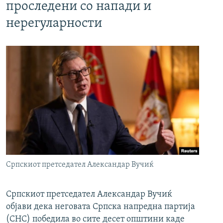
проследени со напади и
нерегуларности
Српскиот претседател Александар Вучиќ
Српскиот претседател Александар Вучиќ
објави дека неговата Српска напредна партија
(СНС) победила во сите десет општини каде