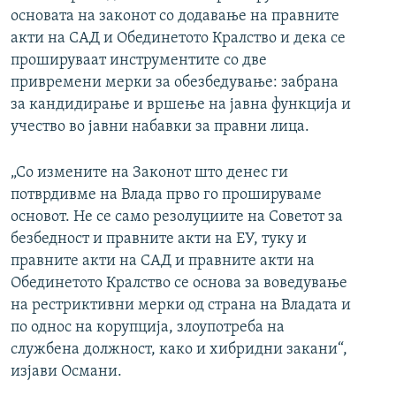
основата на законот со додавање на правните
акти на САД и Обединетото Кралство и дека се
прошируваат инструментите со две
привремени мерки за обезбедување: забрана
за кандидирање и вршење на јавна функција и
учество во јавни набавки за правни лица.
„Со измените на Законот што денес ги
потврдивме на Влада прво го прошируваме
основот. Не се само резолуциите на Советот за
безбедност и правните акти на ЕУ, туку и
правните акти на САД и правните акти на
Обединетото Кралство се основа за воведување
на рестриктивни мерки од страна на Владата и
по однос на корупција, злоупотреба на
службена должност, како и хибридни закани“,
изјави Османи.