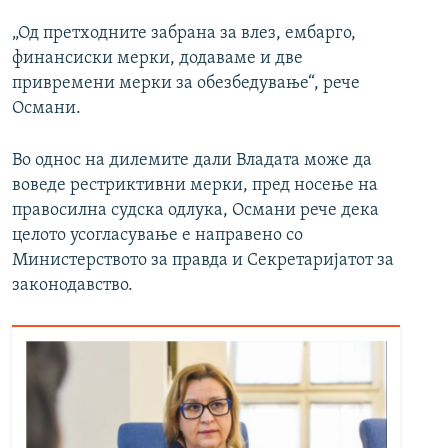
„Од претходните забрана за влез, ембарго,
финансиски мерки, додаваме и две
привремени мерки за обезбедување“, рече
Османи.
Во однос на дилемите дали Владата може да
воведе рестриктивни мерки, пред носење на
правосилна судска одлука, Османи рече дека
целото усогласување е направено со
Министерството за правда и Секретаријатот за
законодавство.