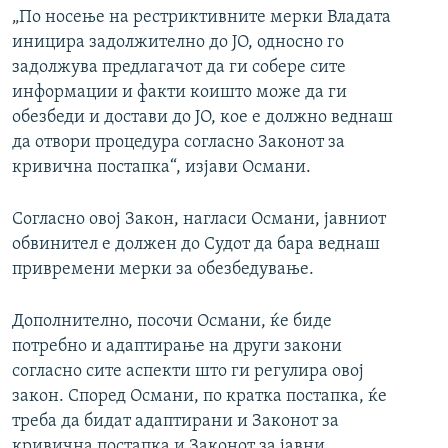
„По носење на рестриктивните мерки Владата
иницира задолжително до ЈО, односно го
задолжува предлагачот да ги собере сите
информации и факти коишто може да ги
обезбеди и достави до ЈО, кое е должно веднаш
да отвори процедура согласно Законот за
кривична постапка“, изјави Османи.
Согласно овој Закон, нагласи Османи, јавниот
обвинител е должен до Судот да бара веднаш
привремени мерки за обезбедување.
Дополнително, посочи Османи, ќе биде
потребно и адаптирање на други закони
согласно сите аспекти што ги регулира овој
закон. Според Османи, по кратка постапка, ќе
треба да бидат адаптирани и Законот за
кривична постапка и Законот за јавни