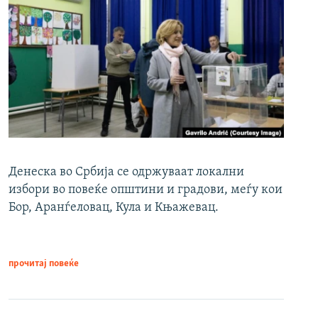
Денеска во Србија се одржуваат локални
избори во повеќе општини и градови, меѓу кои
Бор, Аранѓеловац, Кула и Књажевац.
прочитај повеќе