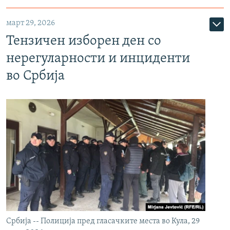
март 29, 2026
Тензичен изборен ден со
нерегуларности и инциденти
во Србија
Србија -- Полиција пред гласачките места во Кула, 29