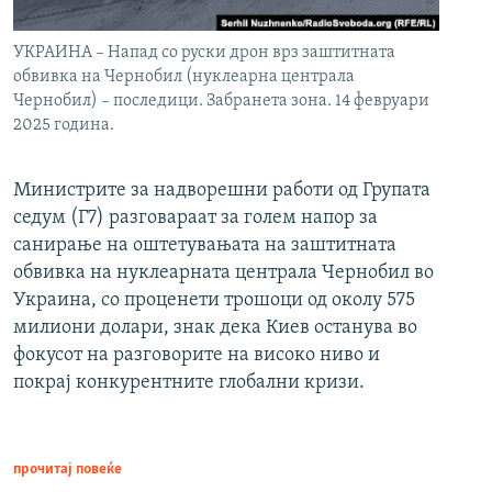
УКРАИНА – Напад со руски дрон врз заштитната
обвивка на Чернобил (нуклеарна централа
Чернобил) – последици. Забранета зона. 14 февруари
2025 година.
Министрите за надворешни работи од Групата
седум (Г7) разговараат за голем напор за
санирање на оштетувањата на заштитната
обвивка на нуклеарната централа Чернобил во
Украина, со проценети трошоци од околу 575
милиони долари, знак дека Киев останува во
фокусот на разговорите на високо ниво и
покрај конкурентните глобални кризи.
прочитај повеќе