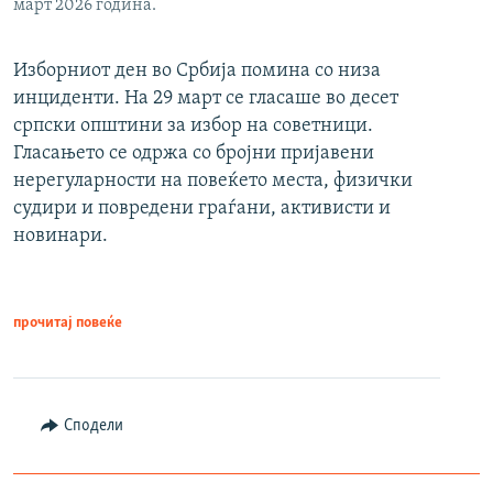
март 2026 година.
Изборниот ден во Србија помина со низа
инциденти. На 29 март се гласаше во десет
српски општини за избор на советници.
Гласањето се одржа со бројни пријавени
нерегуларности на повеќето места, физички
судири и повредени граѓани, активисти и
новинари.
прочитај повеќе
Сподели