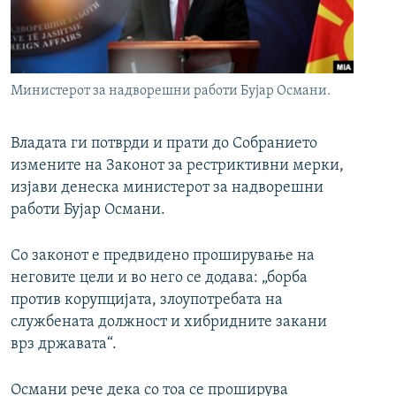
РСЕ веб страници
Министерот за надворешни работи Бујар Османи.
Владата ги потврди и прати до Собранието
измените на Законот за рестриктивни мерки,
изјави денеска министерот за надворешни
работи Бујар Османи.
Со законот е предвидено проширување на
неговите цели и во него се додава: „борба
против корупцијата, злоупотребата на
службената должност и хибридните закани
врз државата“.
Османи рече дека со тоа се проширува