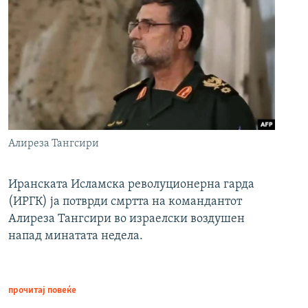
Алиреза Тангсири
Иранската Исламска револуционерна гарда
(ИРГК) ја потврди смртта на командантот
Алиреза Тангсири во израелски воздушен
напад минатата недела.
прочитај повеќе