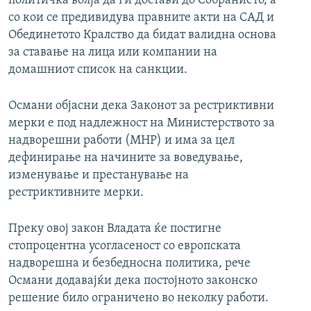
политичка волја да ги достави до Собранието, а
со кои се предивидува правните акти на САД и
Обединетото Кралство да бидат валидна основа
за ставање на лица или компании на
домашниот список на санкции.
Османи објасни дека Законот за рестриктивни
мерки е под надлежност на Министерството за
надворешни работи (МНР) и има за цел
дефинирање на начините за воведување,
изменување и престанување на
рестриктивните мерки.
Преку овој закон Владата ќе постигне
стопроцентна усогласеност со европската
надворешна и безбедносна политика, рече
Османи додавајќи дека постојното законско
решение било ограничено во неколку работи.