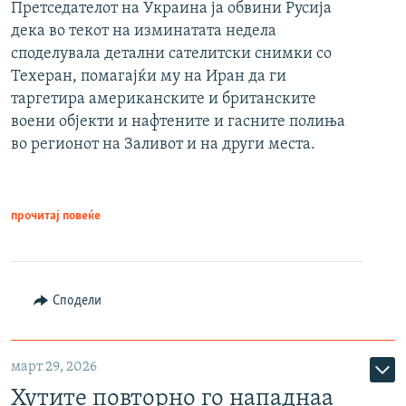
Претседателот на Украина ја обвини Русија
дека во текот на изминатата недела
споделувала детални сателитски снимки со
Техеран, помагајќи му на Иран да ги
таргетира американските и британските
воени објекти и нафтените и гасните полиња
во регионот на Заливот и на други места.
прочитај повеќе
Сподели
март 29, 2026
Хутите повторно го нападнаа