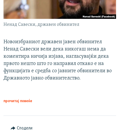
Ненад Савески, државен обвинител
Новоизбраниот државен јавен обвинител
Ненад Савески вели дека никогаш нема да
коментира ничија изјава, нагласувајќи дека
првото нешто што го направил откако е на
функцијата е средба со јавните обвинители во
Државното јавно обвинителство.
прочитај повеќе
Сподели