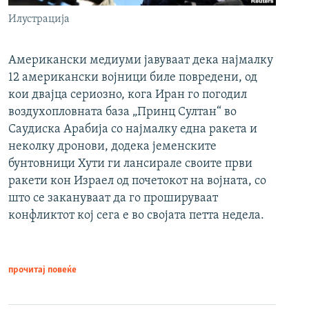
Илустрација
Американски медиуми јавуваат дека најмалку
12 американски војници биле повредени, од
кои двајца сериозно, кога Иран го погодил
воздухопловната база „Принц Султан“ во
Саудиска Арабија со најмалку една ракета и
неколку дронови, додека јеменските
бунтовници Хути ги лансирале своите први
ракети кон Израел од почетокот на војната, со
што се закануваат да го прошируваат
конфликтот кој сега е во својата петта недела.
прочитај повеќе