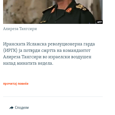
Алиреза Тангсири
Иранската Исламска револуционерна гарда
(ИРГК) ја потврди смртта на командантот
Алиреза Тангсири во израелски воздушен
напад минатата недела.
прочитај повеќе
Сподели