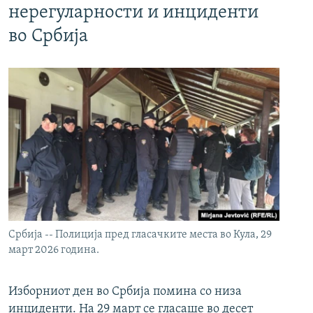
нерегуларности и инциденти
во Србија
Србија -- Полиција пред гласачките места во Кула, 29
март 2026 година.
Изборниот ден во Србија помина со низа
инциденти. На 29 март се гласаше во десет