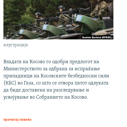
илустрација
Владата на Косово го одобри предлогот на
Министерството за одбрана за испраќање
припадници на Косовските безбедносни сили
(КБС) во Газа, со што се отвора патот одлуката
да биде доставена на разгледување и
усвојување во Собранието на Косово.
прочитај повеќе