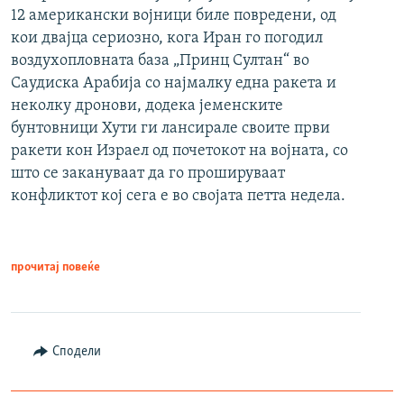
12 американски војници биле повредени, од
кои двајца сериозно, кога Иран го погодил
воздухопловната база „Принц Султан“ во
Саудиска Арабија со најмалку една ракета и
неколку дронови, додека јеменските
бунтовници Хути ги лансирале своите први
ракети кон Израел од почетокот на војната, со
што се закануваат да го прошируваат
конфликтот кој сега е во својата петта недела.
прочитај повеќе
Сподели