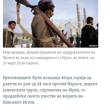
Илустрација, Демонстрациите на поддржувачите на
Хутите во знак на солидарност со Иран, во Јемен, на
27 март 2026 година.
Бунтовниците Хути испалија втора серија од
ракети во рок од 24 часа против Израел, додека
јеменската група, сојузничка на Иран, го
продлабочи своето учество во војната на
Блискиот Исток.