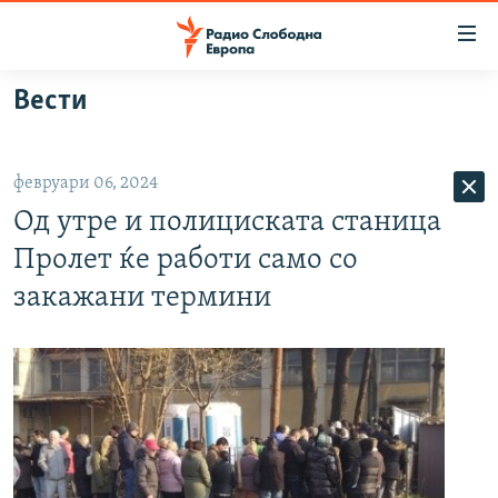
Достапни
линкови
Оди
Вести
на
МАКЕДОНИЈА
содржината
СВЕТ
Оди
февруари 06, 2024
ВИЗУЕЛНО
на
Од утре и полициската станица
главната
ВЕСТИ
навигација
Пролет ќе работи само со
ШТО ТРЕБА ДА ЗНАЕТЕ
Премини
закажани термини
на
ПРИЈАВИ СЕ ЗА ЊУЗЛЕТЕР
пребарување
ПОДКАСТ ЗОШТО?
СЛЕДЕТЕ НЕ