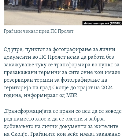
РСЕ веб страници
Граѓани чекаат пред ПС Пролет
Од утре, пунктот за фотографирање за лични
документи во ПС Пролет нема да работи без
закажување туку се трансформира во пункт за
презакажани термини за сите оние кои имале
резервиран термин за фотографирање на
територија на град Скопје до крајот на 2024
година, информираат од МВР.
„Трансформацијата се прави со цел да се воведе
ред наместо хаос и да се олесни и забрза
добивањето на лични документи за жителите
на Скопје. Граѓаните кои веќе имаат закажано