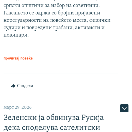
српски општини за избор на советници.
Гласањето се одржа со бројни пријавени
нерегуларности на повеќето места, физички
судири и повредени граѓани, активисти и
новинари.
прочитај повеќе
Сподели
март 29, 2026
Зеленски ја обвинува Русија
дека споделува сателитски