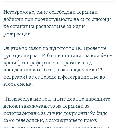
Истовремено, оние ослободени термини
добиени при прочистувањето на сите списоци
ќе останат на располагање за идни
резервации.
Од утре во склоп на пунктот во ПС Пролет ќе
функционираат 14 базни станици, на кои ќе се
врши фотографирање на граѓаните од
понеделник до сабота, а од понеделник (12
февруари) ќе се воведе и фотографирање во
втора смена.
„Ги известуваме граѓаните дека во наредните
денови закажувањето на термини за
фотографирање за лични документи ќе биде
само телефонски, а закажувањето преку
интернет поради технички причини нема да