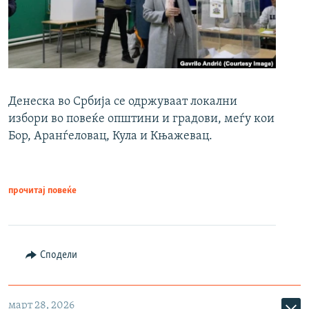
Денеска во Србија се одржуваат локални
избори во повеќе општини и градови, меѓу кои
Бор, Аранѓеловац, Кула и Књажевац.
прочитај повеќе
Сподели
март 28, 2026