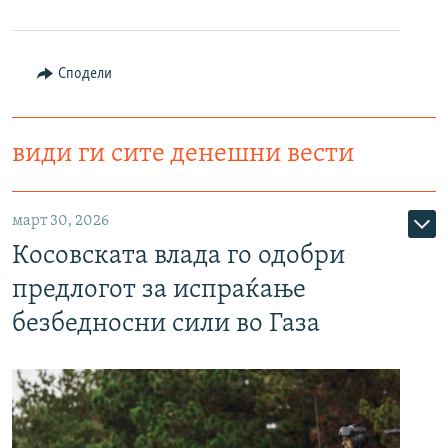
Сподели
види ги сите денешни вести
март 30, 2026
Косовската влада го одобри
предлогот за испраќање
безбедносни сили во Газа