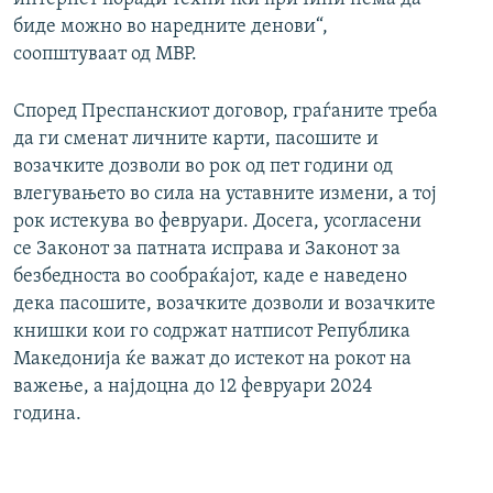
биде можно во наредните денови“,
соопштуваат од МВР.
Според Преспанскиот договор, граѓаните треба
да ги сменат личните карти, пасошите и
возачките дозволи во рок од пет години од
влегувањето во сила на уставните измени, а тој
рок истекува во февруари. Досега, усогласени
се Законот за патната исправа и Законот за
безбедноста во сообраќајот, каде е наведено
дека пасошите, возачките дозволи и возачките
книшки кои го содржат натписот Република
Македонија ќе важат до истекот на рокот на
важење, а најдоцна до 12 февруари 2024
година.