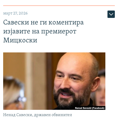
март 27, 2026
Савески не ги коментира
изјавите на премиерот
Мицкоски
Ненад Савески, државен обвинител