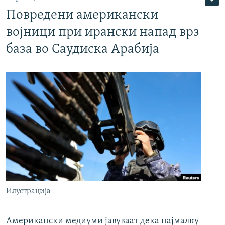
Повредени американски
војници при ирански напад врз
база во Саудиска Арабија
Илустрација
Американски медиуми јавуваат дека најмалку