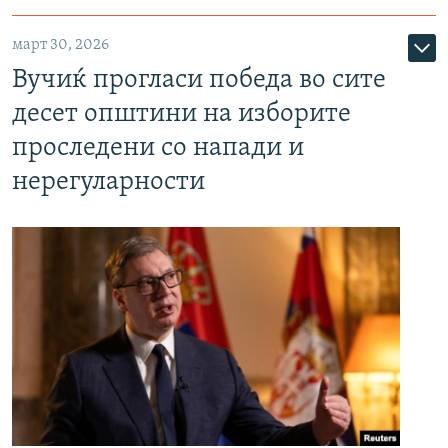
март 30, 2026
Вучиќ прогласи победа во сите
десет општини на изборите
проследени со напади и
нерегуларности