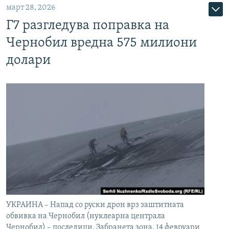
март 28, 2026
Г7 разгледува поправка на
Чернобил вредна 575 милиони
долари
УКРАИНА – Напад со руски дрон врз заштитната
обвивка на Чернобил (нуклеарна централа
Чернобил) – последици. Забранета зона. 14 февруари